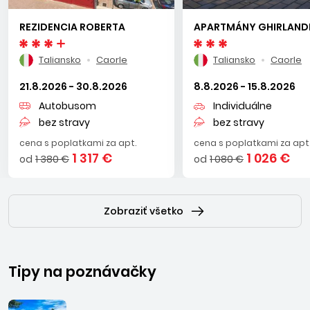
atrakciami pre deti i dospelých – nachádzajú sa tu veľké
REZIDENCIA ROBERTA
APARTMÁNY GHIRLAND
vodné a zábavné parky, športoviská, nekonečné cyklistické
trasy a golfové ihriská, ale aj nákupné strediská. Ako všade v
Taliansko
Caorle
Taliansko
Caorle
Taliansku, aj tu nájdete historické a umelecké poklady,
nádhernú architektúru a galérie so vzácnymi dielami nielen
21.8.2026 - 30.8.2026
8.8.2026 - 15.8.2026
talianskych umelcov.
Autobusom
Individuálne
bez stravy
bez stravy
CAORLE
cena s poplatkami za apt.
cena s poplatkami za apt
1 317 €
1 026 €
od
1 380 €
od
1 080 €
Romantické historické mestečko, založené už roku 40 p.n.l.,
zlákalo kedysi aj známeho amerického spisovateľa Ernesta
Hemingwaya, ktorý tu žil a tvoril.Leží medzi riečkami Livenza
a Lemene, 50 km od Benátok. Má pokojnú atmosféru,
Zobraziť všetko
množstvo zelene, útulné historické centrum s bazilikou San
Stefano s typickými úzkymi uličkami s kaviarničkami a
obchodíkmi. Má vybudované športové zázemie – dva nové
Tipy na poznávačky
športové paláce Pallamare a Palaexpomar, 15 km dlhú
pobrežnú promenádu s rôznymi vodnými atrakciami a