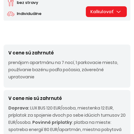
bez stravy
Kalkulovať
Individuálne
V cene sú zahrnuté
prenájom apartmánu na 7 nocí, 1 parkovacie miesto,
používanie bazénu podľa počasia, záverečné
upratovanie
V cene nie sú zahrnuté
Doprava:
LUX BUS 120 EUR/osoba, miestenka 12 EUR,
príplatok za spojenie dvoch po sebe idúcich turnusov 20
EUR/osoba.
Povinné príplatky
: platba na mieste:
spotreba energií 80 EUR/apartmán, miestna pobytová