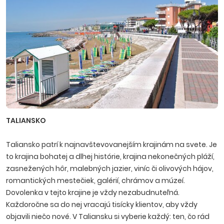
TALIANSKO
Taliansko patrí k najnavštevovanejším krajinám na svete. Je
to krajina bohatej a dlhej histórie, krajina nekonečných pláží,
zasnežených hôr, malebných jazier, viníc či olivových hájov,
romantických mestečiek, galérií, chrámov a múzeí.
Dovolenka v tejto krajine je vždy nezabudnuteľná.
Každoročne sa do nej vracajú tisícky klientov, aby vždy
objavili niečo nové. V Taliansku si vyberie každý: ten, čo rád