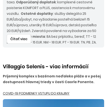
taxa.
Odporúčaný doplatok
: komplexné cestovné
poistenie KOMFORT a PLUS, asistencia k motorovému
vozidlu.
Ostatné doplatky
: služby delegáta 25
EUR/izba/pobyt, na vyžiadanie posteľná bielizeň 15
EUR/súprava, uteráky 15 EUR/súprava, detská postieľka
20 EUR/týždeň. Zvieratá povolené na vyžiadanie za 50
EUR.
Nástupné miesta
: BA bez príplatku, Sereď, TT - 12
Čítať viac
EUR, PN, TO, NR - 15 EUR, NM - 18 EUR, PT - 19 EUR, TN, PB, ZA,
MT, ZV, ZH, Púchov - 20 EUR, LM, RK, PD, BB - 22 EUR.
Upozornenie
: pri autokarovej doprave je termín
nástupu vždy deň pred uvedeným dátumom nástupu
na ubytovanie a termín návratu deň po ukončení
Villaggio Selenis - viac informácií
pobytu.
Príjemný komplex s bazénom neďaleko pláže a v pešej
dostupnosti hlavnej triedy v časti Caorle Ponente.
COVID-19 PODMIENKY VSTUPU DO KRAJINY