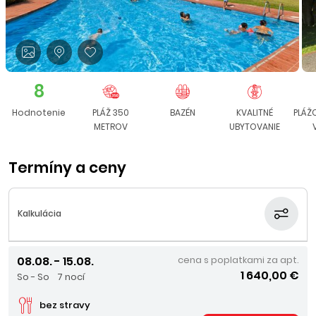
8
Hodnotenie
PLÁŽ 350
BAZÉN
KVALITNÉ
PLÁŽ
METROV
UBYTOVANIE
Termíny a ceny
Kalkulácia
08.08. - 15.08.
cena s poplatkami za apt.
1 640,00 €
So - So
7 nocí
bez stravy