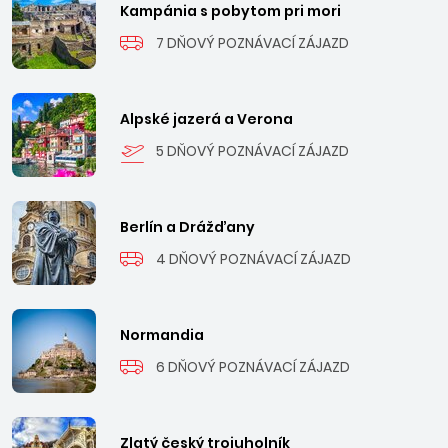
aquaparkom. Za riekou Livenza bol vybudovaný prístav pre
Kampánia s pobytom pri mori
jachty v časti nazvanej Porto Santa Margherita, ktorá sa
7 DŇOVÝ POZNÁVACÍ ZÁJAZD
stala typickým prímorským moderným letoviskom.
Najnovšia časť – Caorle Altanea ponúka najmä rodinné vilky
s bazénom. Pláž je z jemného piesku s mierne klesajúcim
Alpské jazerá a Verona
dnom.
5 DŇOVÝ POZNÁVACÍ ZÁJAZD
Berlín a Drážďany
4 DŇOVÝ POZNÁVACÍ ZÁJAZD
Normandia
6 DŇOVÝ POZNÁVACÍ ZÁJAZD
Zlatý český trojuholník