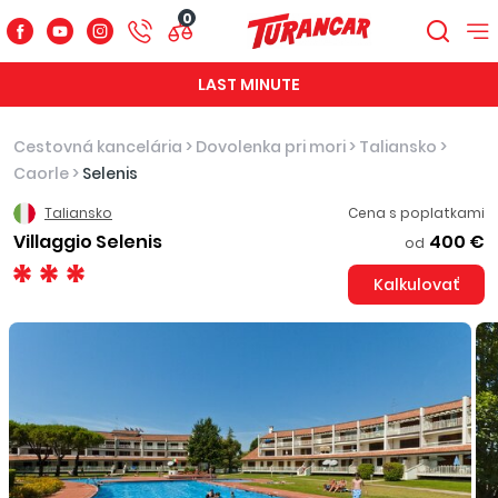
0
LAST MINUTE
Cestovná kancelária
>
Dovolenka pri mori
>
Taliansko
>
Caorle
>
Selenis
Taliansko
Cena s poplatkami
Villaggio Selenis
400 €
od
Kalkulovať