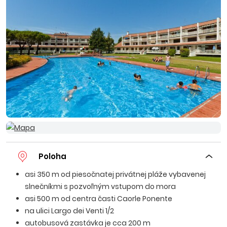
Poloha
asi 350 m od piesočnatej privátnej pláže vybavenej
slnečníkmi s pozvoľným vstupom do mora
asi 500 m od centra časti Caorle Ponente
na ulici Largo dei Venti 1/2
autobusová zastávka je cca 200 m