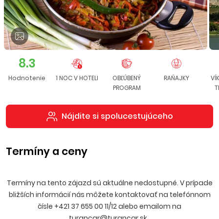
8.3
Hodnotenie
1 NOC V HOTELI
OBĽÚBENÝ
RAŇAJKY
VÍ
PROGRAM
T
Nájdite si spolucestujúceho
Termíny a ceny
Termíny na tento zájazd sú aktuálne nedostupné. V prípade
bližších informácií nás môžete kontaktovať na telefónnom
čísle +421 37 655 00 11/12 alebo emailom na
turancar@turancar.sk
.