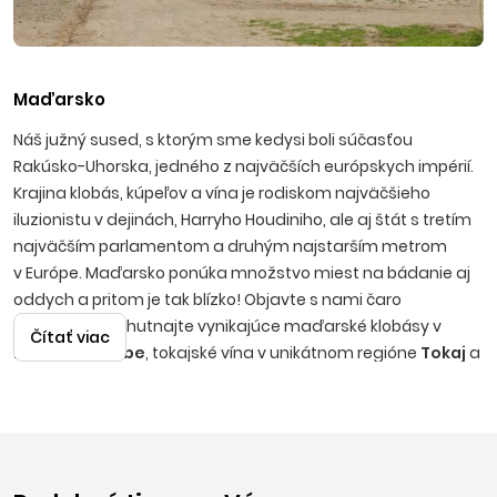
Maďarsko
Náš južný sused, s ktorým sme kedysi boli súčasťou
Rakúsko-Uhorska, jedného z najväčších európskych impérií.
Krajina klobás, kúpeľov a vína je rodiskom najväčšieho
iluzionistu v dejinách, Harryho Houdiniho, ale aj štát s tretím
najväčším parlamentom a druhým najstarším metrom
v Európe. Maďarsko ponúka množstvo miest na bádanie aj
oddych a pritom je tak blízko! Objavte s nami čaro
Budapešti
, ochutnajte vynikajúce maďarské klobásy v
Čítať viac
Békešskej Čabe
, tokajské vína v unikátnom regióne
Tokaj
a
vyskúšajte aj liečivé termálne kúpele v
Hévíze
alebo
Sárváre
. Originálnym zážitkom je aj predstavenie
jazdeckého umenia, ktorým boli v maďarskej puste známi
pastieri dobytka.