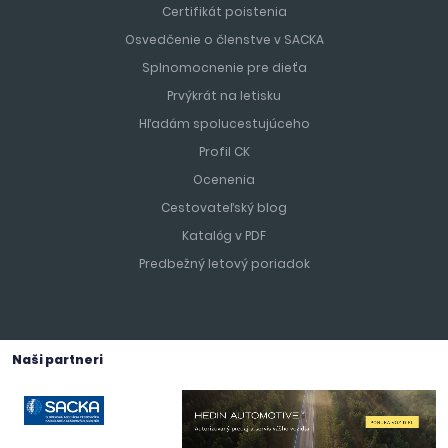
Certifikát poistenia
Osvedčenie o členstve v SACKA
Splnomocnenie pre dieťa
Prvýkrát na letisku
Hľadám spolucestujúceho
Profil CK
Ocenenia
Cestovateľský blog
Katalóg v PDF
Predbežný letový poriadok
Naši partneri