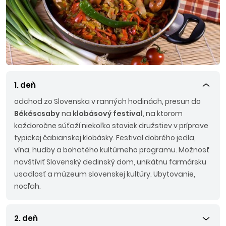
1. deň
odchod zo Slovenska v ranných hodinách, presun do
Békéscsaby
na
klobásový festival
, na ktorom
každoročne súťaží niekoľko stoviek družstiev v príprave
typickej čabianskej klobásky. Festival dobrého jedla,
vína, hudby a bohatého kultúrneho programu. Možnosť
navštíviť Slovenský dedinský dom, unikátnu farmársku
usadlosť a múzeum slovenskej kultúry. Ubytovanie,
nocľah.
2. deň