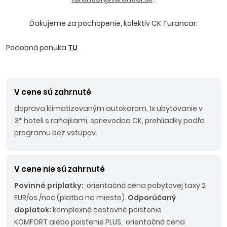
Ďakujeme za pochopenie, kolektív CK Turancar.
Podobná ponuka
TU
V cene sú zahrnuté
doprava klimatizovaným autokarom, 1x ubytovanie v
3* hoteli s raňajkami, sprievodca CK, prehliadky podľa
programu bez vstupov.
V cene nie sú zahrnuté
Povinné príplatky:
orientačná cena pobytovej taxy 2
EUR/os./noc (platba na mieste).
Odporúčaný
doplatok:
komplexné cestovné poistenie
KOMFORT alebo poistenie PLUS, orientačná cena