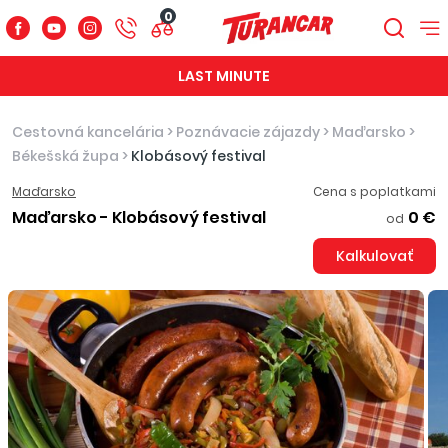
0
LAST MINUTE
Cestovná kancelária
>
Poznávacie zájazdy
>
Maďarsko
>
Békešská župa
>
Klobásový festival
Maďarsko
Cena s poplatkami
Maďarsko - Klobásový festival
0 €
od
Kalkulovať