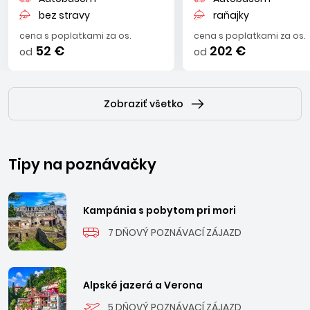
bez stravy
raňajky
cena s poplatkami za os.
cena s poplatkami za os.
52 €
202 €
od
od
Zobraziť všetko
Tipy na poznávačky
Kampánia s pobytom pri mori
7 DŇOVÝ POZNÁVACÍ ZÁJAZD
Alpské jazerá a Verona
5 DŇOVÝ POZNÁVACÍ ZÁJAZD