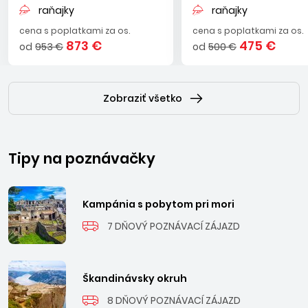
raňajky
raňajky
cena s poplatkami za os.
cena s poplatkami za os.
873 €
475 €
od
953 €
od
500 €
Zobraziť všetko
Tipy na poznávačky
Kampánia s pobytom pri mori
7 DŇOVÝ POZNÁVACÍ ZÁJAZD
Škandinávsky okruh
8 DŇOVÝ POZNÁVACÍ ZÁJAZD