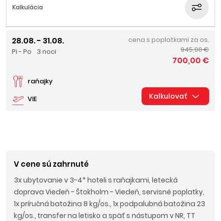
Kalkulácia
28.08. - 31.08.
cena s poplatkami za os.
945,00 €
Pi - Po
3 noci
700,00 €
raňajky
Kalkulovať
VIE
V cene sú zahrnuté
3x ubytovanie v 3-4* hoteli s raňajkami, letecká
doprava Viedeň - Štokholm - Viedeň, servisné poplatky,
1x príručná batožina 8 kg/os., 1x podpalubná batožina 23
kg/os., transfer na letisko a späť s nástupom v NR, TT