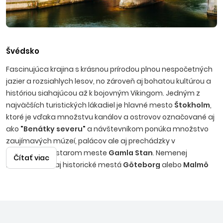
Švédsko
Fascinujúca krajina s krásnou prírodou plnou nespočetných
jazier a rozsiahlych lesov, no zároveň aj bohatou kultúrou a
históriou siahajúcou až k bojovným Vikingom. Jedným z
najväčších turistických lákadiel je hlavné mesto
Štokholm
,
ktoré je vďaka množstvu kanálov a ostrovov označované aj
ako
"Benátky severu"
a návštevníkom ponúka množstvo
zaujímavých múzeí, palácov ale aj prechádzky v
romantickom starom meste
Gamla Stan
. Nemenej
Čítať viac
zaujímavé sú aj historické mestá
Göteborg
alebo
Malmö
so slávnym mrakodrapom
Turning Torso
. V letných
mesiacoch okolo letného slnovratu je možné v severnejších
častiach Švédska zažiť tzv.
"biele noci"
alebo "
polnočné
slnko
" - teda prírodný jav kedy slnko vôbec nezapadá. V