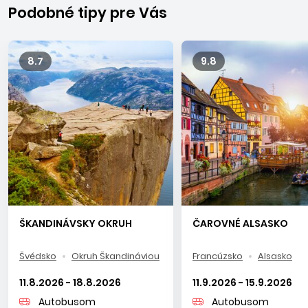
súčasnosti je Švédsko moderná krajina s vysokou kvalitou
Podobné tipy pre Vás
života, čistotou, bezpečnosťou a dôrazom na ekológiu, čo
sa pozitívne prejavuje v každodennom živote jeho
obyvateľov.
8.7
9.8
ŠKANDINÁVSKY OKRUH
ČAROVNÉ ALSASKO
Švédsko
Okruh Škandináviou
Francúzsko
Alsasko
11.8.2026 - 18.8.2026
11.9.2026 - 15.9.2026
Autobusom
Autobusom