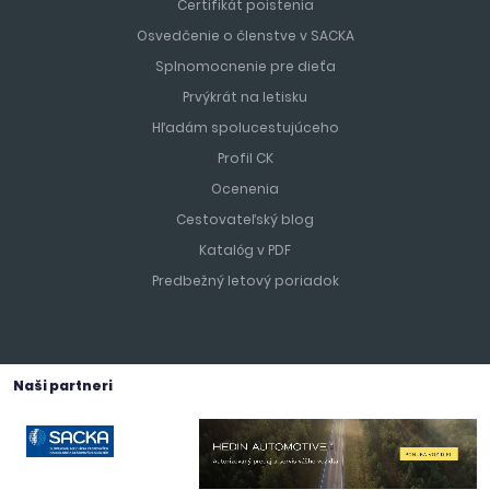
Certifikát poistenia
Osvedčenie o členstve v SACKA
Splnomocnenie pre dieťa
Prvýkrát na letisku
Hľadám spolucestujúceho
Profil CK
Ocenenia
Cestovateľský blog
Katalóg v PDF
Predbežný letový poriadok
Naši partneri