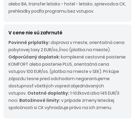
alebo BA, transfer letisko - hotel - letisko, sprievodca CK,
prehliadky podľa programu bez vstupov.
V cene nie sú zahrnuté
Povinné príplatky:
doprava v meste, orientačná cena
pobytovej taxy 2 EUR/os./noc (platba na mieste).
Odporúčaný doplatok:
komplexné cestovné poistenie
KOMFORT alebo poistenie PLUS, orientačná cena
vstupov 100 EUR/os. (platba na mieste v SEK).
Pri kúpe
zájazdu tesne pred odchodom negarantujeme
dostupnosť všetkých vopred objednávaných
vstupov.
Ostatné doplatky:
1-lôžková izba 145 EUR/3
noci.
Batožinové limity:
v prípade zmeny leteckej
spoločnosti si CK vyhradzuje právo na ich zmenu
.