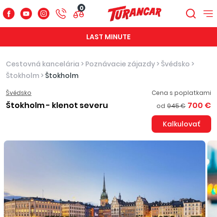
0
LAST MINUTE
Cestovná kancelária
>
Poznávacie zájazdy
>
Švédsko
>
Štokholm
>
Štokholm
Švédsko
Cena s poplatkami
Štokholm - klenot severu
700 €
od
945 €
Kalkulovať