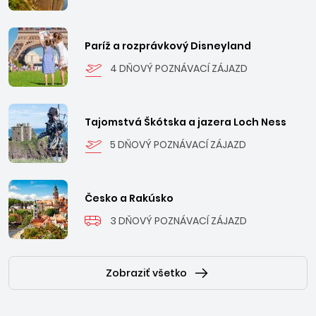
Paríž a rozprávkový Disneyland
4 DŇOVÝ POZNÁVACÍ ZÁJAZD
Tajomstvá Škótska a jazera Loch Ness
5 DŇOVÝ POZNÁVACÍ ZÁJAZD
Česko a Rakúsko
3 DŇOVÝ POZNÁVACÍ ZÁJAZD
Zobraziť všetko