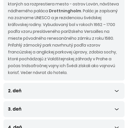
ktorých sa rozprestiera mesto - ostrov Lovön, návšteva
nádherného paláca
Drottningholm
. Palác je zapísaný
na zozname UNESCO a je rezidenciou švédskej
kráľovskej rodiny. Vybudovaný bol v rokoch 1662 – 1700
podľa vzoru presláveného parížskeho Versailles na
mieste pôvodného renesančného zámku z roku 1580.
Priľahlý zámocký park navrhnutý podľa vzorov
francúzskej a anglickej parkovej úpravy, zdobia sochy,
ktoré pochádzajú z Valdštejnskej záhrady v Prahe a
počas tridsaťročnej vojny ich Švédi získali ako vojnovú
korisť. Večer návrat do hotela.
2. deň
3. deň
4. deň