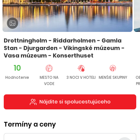
Drottningholm - Riddarholmen - Gamla
Stan - Djurgarden - Vikingské múzeum -
Vasa múzeum - Konserthuset
10
Hodnotenie
MESTO NA
3 NOCI V HOTELI
MENŠIE SKUPINY
O
VODE
P
Nájdite si spolucestujúceho
Termíny a ceny