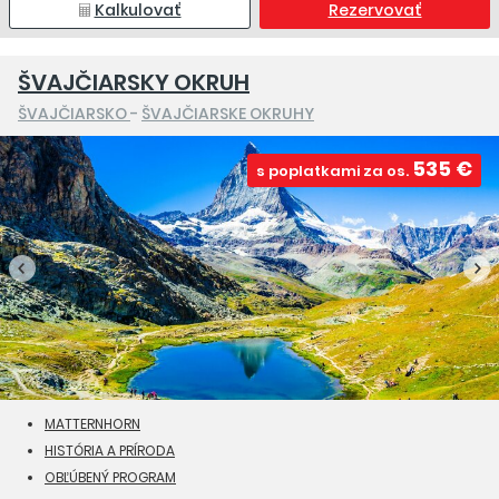
Kalkulovať
Rezervovať
ŠVAJČIARSKY OKRUH
ŠVAJČIARSKO
-
ŠVAJČIARSKE OKRUHY
535 €
s poplatkami za os.
MATTERNHORN
HISTÓRIA A PRÍRODA
OBĽÚBENÝ PROGRAM