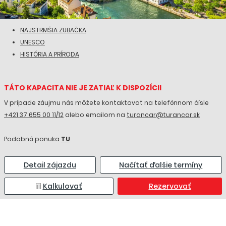
NAJSTRMŠIA ZUBAČKA
UNESCO
HISTÓRIA A PRÍRODA
TÁTO KAPACITA NIE JE ZATIAĽ K DISPOZÍCII
V prípade záujmu nás môžete kontaktovať na telefónnom čísle
+421 37 655 00 11/12
alebo emailom na
turancar@turancar.sk
Podobná ponuka
TU
Detail zájazdu
Načítať ďalšie termíny
Kalkulovať
Rezervovať