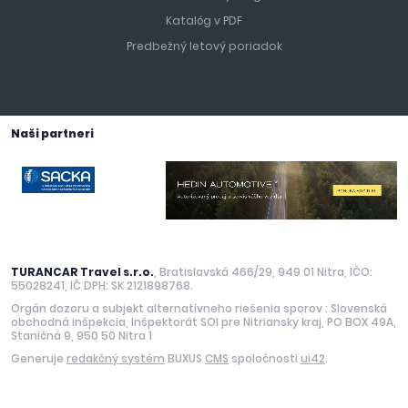
Katalóg v PDF
Predbežný letový poriadok
Naši partneri
TURANCAR Travel s.r.o.
, Bratislavská 466/29, 949 01 Nitra, IČO:
55028241, IČ DPH: SK 2121898768.
Orgán dozoru a subjekt alternatívneho riešenia sporov : Slovenská
obchodná inšpekcia, Inšpektorát SOI pre Nitriansky kraj, PO BOX 49A,
Staničná 9, 950 50 Nitra 1
Generuje
redakčný systém
BUXUS
CMS
spoločnosti
ui42
.