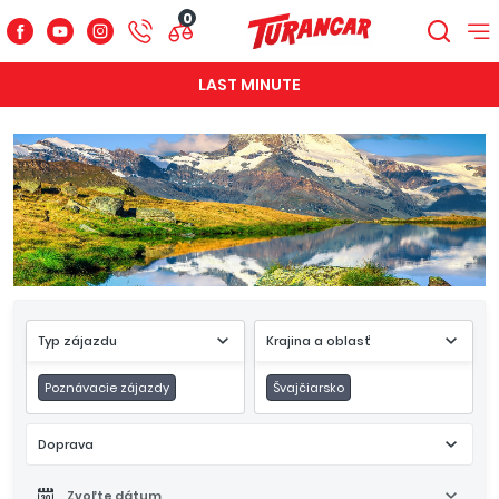
0
LAST MINUTE
Typ zájazdu
Krajina a oblasť
Poznávacie zájazdy
Švajčiarsko
Doprava
Zvoľte dátum