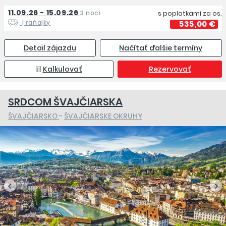
11.09.26 - 15.09.26
3 noci
s poplatkami za os.
| raňajky
535,00 €
Detail zájazdu
Načítať ďalšie termíny
Kalkulovať
Rezervovať
SRDCOM ŠVAJČIARSKA
ŠVAJČIARSKO
-
ŠVAJČIARSKE OKRUHY