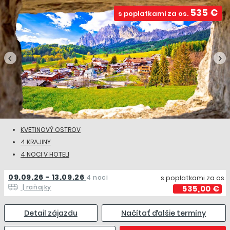
a nechať sa očariť nezabudnuteľnými
Rýnskymi
535 €
s poplatkami za os.
vodopádmi
. Napriek tomu, že Švajčiarsko nemá prístup
k moru, obyvatelia môžu byť hrdí na viac ako 2000 jazier,
z ktorých najväčšie sú
Bodamské
,
Ženevské
či
Lago
Maggiore
.
KVETINOVÝ OSTROV
4 KRAJINY
4 NOCI V HOTELI
09.09.26 - 13.09.26
4 noci
s poplatkami za os.
| raňajky
535,00 €
Detail zájazdu
Načítať ďalšie termíny