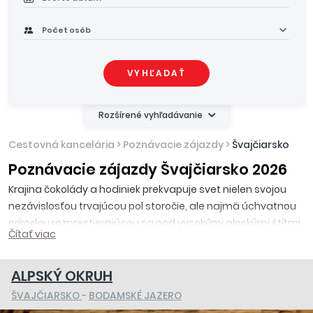
Počet osôb
VYHĽADAŤ
Rozšírené vyhľadávanie
Cestovná kancelária
>
Poznávacie zájazdy
>
Švajčiarsko
Poznávacie zájazdy Švajčiarsko 2026
Krajina čokolády a hodiniek prekvapuje svet nielen svojou
nezávislosťou trvajúcou pol storočie, ale najmä úchvatnou
prírodou rozprestierajúcou sa pod vysokými alpskými štítmi,
Čítať viac
malebnými horskými dedinkami či očarujúcimi
mestami. S bohatou ponukou poznávacích zájazdov do
malebného Švajčiarska budete mať možnosť navštíviť
ALPSKÝ OKRUH
pôvabný
Luzern
, starobylý
St. Gallen
, pokochať sa
ŠVAJČIARSKO
-
BODAMSKÉ JAZERO
neopakovateľnými výhľadmi z hory
Pilatus
či
Matterhorn