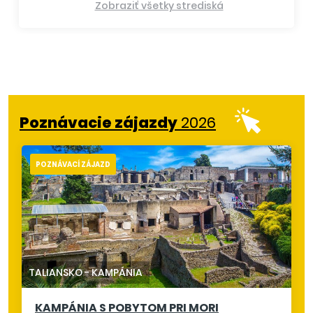
Zobraziť všetky strediská
Poznávacie zájazdy
2026
POZNÁVACÍ ZÁJAZD
TALIANSKO
-
KAMPÁNIA
KAMPÁNIA S POBYTOM PRI MORI