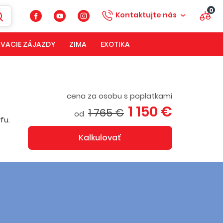
0
Kontaktujte nás
VACIE ZÁJAZDY
ZIMA
EXOTIKA
cena za osobu s poplatkami
1 150 €
1 765 €
od
fu.
Kalkulovať