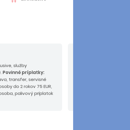
V cene nie sú zahrn
usive, služby
Povinné príplatky:
pobyt
).
Povinné príplatky:
mieste).
Odporúčaný do
va, transfer, servisné
KOMFORT alebo poistenie
osoby do 2 rokov 75 EUR,
osoba, palivový príplatok