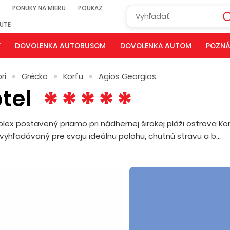
PONUKY NA MIERU
POUKAZ
NUTE
Y
DOVOLENKA AUTOBUSOM
DOVOLENKA AUTOM
POZNÁ
ri
Grécko
Korfu
Agios Georgios
tel
lex postavený priamo pri nádhernej širokej pláži ostrova Kor
vyhľadávaný pre svoju ideálnu polohu, chutnú stravu a b...