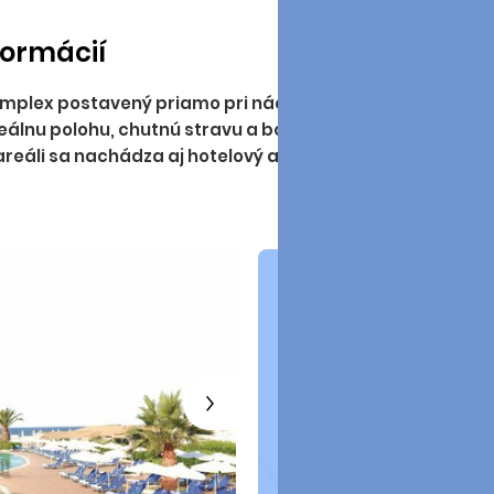
formácií
omplex postavený priamo pri nádhernej širokej pláži ostr
deálnu polohu, chutnú stravu a bohaté možnosti dovolenk
eáli sa nachádza aj hotelový aqupark, ktorý je v cene.