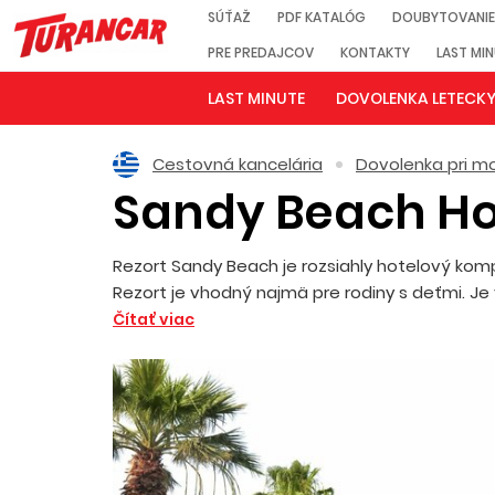
SÚŤAŽ
PDF KATALÓG
DOUBYTOVANIE
PRE PREDAJCOV
KONTAKTY
LAST MI
LAST MINUTE
DOVOLENKA LETECK
Cestovná kancelária
Dovolenka pri mo
Sandy Beach Ho
Rezort Sandy Beach je rozsiahly hotelový komp
Rezort je vhodný najmä pre rodiny s deťmi. Je 
Čítať viac