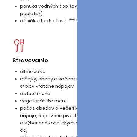
ponuka vodných športov na pláži (za
poplatok)
oficiálne hodnotenie ****
Stravovanie
D
all inclusive
raňajky, obedy a večere formou švédskych
stolov vrátane nápojov
detské menu
vegetariánske menu
počas obedov a večerí lokálne alkoholické
nápoje, čapované pivo, biele a červené víno
a výber nealkoholických nápojov, voda, káva,
čaj