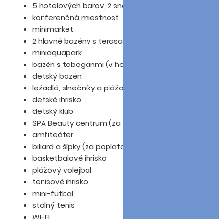
5 hotelových barov, 2 snack bary
konferenčná miestnosť
minimarket
2 hlavné bazény s terasami
miniaquapark
bazén s tobogánmi (v hotelovom režime)
detský bazén
ležadlá, slnečníky a plážové osušky zdarma
detské ihrisko
detský klub
SPA Beauty centrum (za poplatok)
amfiteáter
biliard a šípky (za poplatok)
basketbalové ihrisko
plážový volejbal
tenisové ihrisko
mini-futbal
stolný tenis
WI-FI