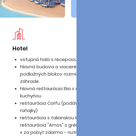
Hotel
Iz
vstupná hala s recepciou
hlavná budova a viaceré 2 a 3
podlažných blokov rozmiestné v upravenej
záhrade
hlavná reštaurácia Elia s medzinárodnou
kuchyňou
reštaurácia Corfu (podávané neskoré
raňajky)
reštaurácia s talianskou kuchyňou "Ill Gusto" ,
reštaurácia "Amos" s gréckymi špecialitami (1
x za pobyt zdarma - nutná rezervácia)