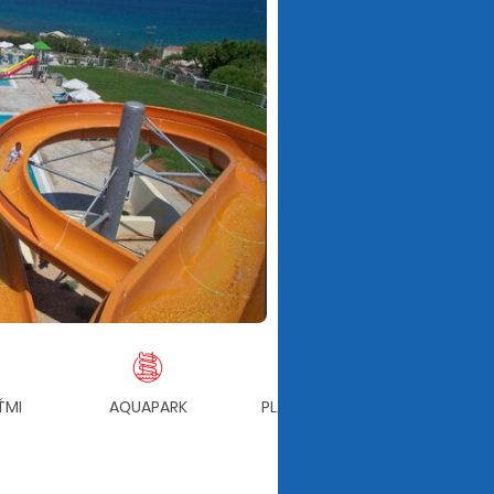
ŤMI
AQUAPARK
PLÁŽOVÝ SERVIS V CENE
ŠTR