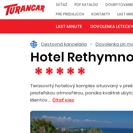
SÚŤAŽ
PDF KATALÓG
DOUBYTOVANIE
PRE PREDAJCOV
KONTAKTY
LAST MI
LAST MINUTE
DOVOLENKA LETECK
Cestovná kancelária
Dovolenka pri mo
Hotel Rethymno
Terasovitý hotelový komplex situovaný v prek
priateľskou atmosférou, ponúka kvalitné ubyto
klientov....
Čítať viac