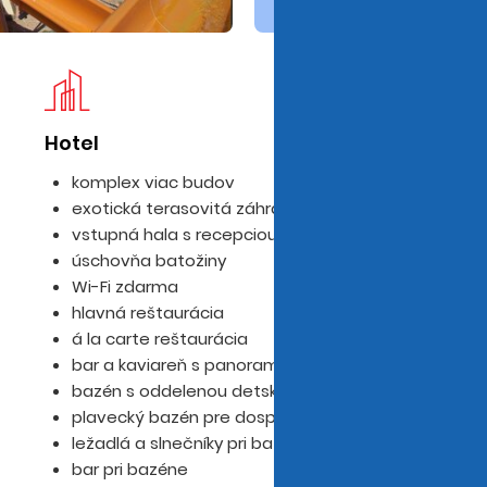
Hotel
Iz
komplex viac budov
exotická terasovitá záhrada
vstupná hala s recepciou a výťahom
úschovňa batožiny
Wi-Fi zdarma
hlavná reštaurácia
á la carte reštaurácia
bar a kaviareň s panoramatickou terasou
bazén s oddelenou detskou časťou
plavecký bazén pre dospelých
ležadlá a slnečníky pri bazéne
bar pri bazéne