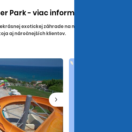
r Park - viac informácií
rekrásnej exotickej záhrade na malebnom ostrove Kréta,
ja aj náročnejších klientov.