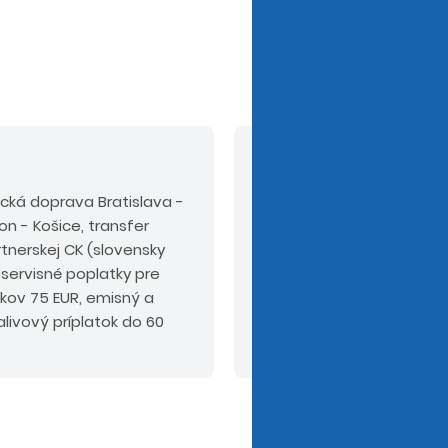
V cene nie sú zahrn
tecká doprava Bratislava -
Povinné príplatky:
pobyt
on - Košice, transfer
na mieste podľa kategóri
artnerskej CK (slovensky
komplexné cestovné pois
servisné poplatky pre
okov 75 EUR, emisný a
livový príplatok do 60