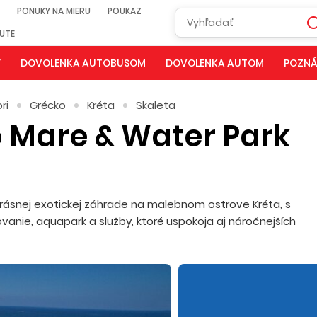
PONUKY NA MIERU
POUKAZ
NUTE
Y
DOVOLENKA AUTOBUSOM
DOVOLENKA AUTOM
POZNÁ
ri
Grécko
Kréta
Skaleta
 Mare & Water Park
rásnej exotickej záhrade na malebnom ostrove Kréta, s
vanie, aquapark a služby, ktoré uspokoja aj náročnejších