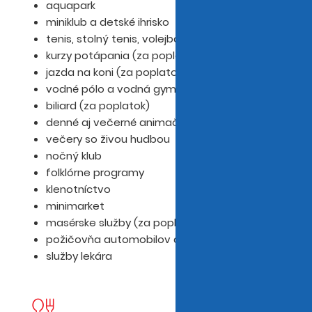
aquapark
miniklub a detské ihrisko
tenis, stolný tenis, volejbal, badminton
kurzy potápania (za poplatok)
jazda na koni (za poplatok)
vodné pólo a vodná gymnastika
biliard (za poplatok)
denné aj večerné animačné programy
večery so živou hudbou
nočný klub
folklórne programy
klenotníctvo
minimarket
masérske služby (za poplatok)
požičovňa automobilov a bicyklov
služby lekára