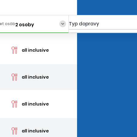
Typ dopravy
et osôb
2 osoby
cen
all inclusive
cen
all inclusive
cen
all inclusive
cen
all inclusive