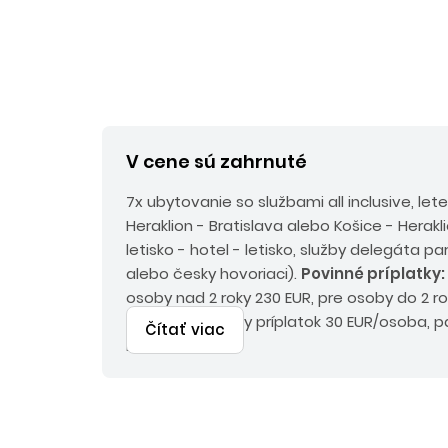
V cene sú zahrnuté
7x ubytovanie so službami all inclusive, le
Heraklion - Bratislava alebo Košice - Herakli
letisko - hotel - letisko, služby delegáta p
alebo česky hovoriaci).
Povinné príplatky:
osoby nad 2 roky 230 EUR, pre osoby do 2 r
environmentálny príplatok 30 EUR/osoba, pa
Čítať viac
Eur.