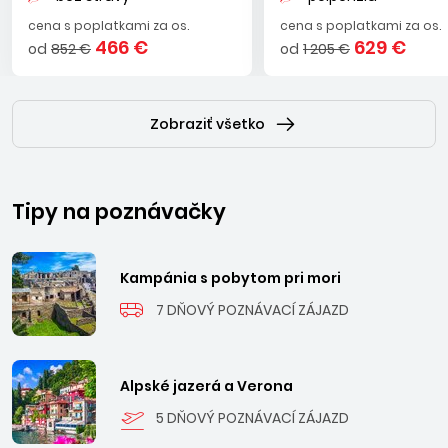
cena s poplatkami za os.
cena s poplatkami za os.
466 €
629 €
od
852 €
od
1 205 €
Zobraziť všetko
Tipy na poznávačky
Kampánia s pobytom pri mori
7 DŇOVÝ POZNÁVACÍ ZÁJAZD
Alpské jazerá a Verona
5 DŇOVÝ POZNÁVACÍ ZÁJAZD