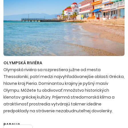
OLYMPSKÁ RIVIÉRA
Olympská riviéra sa rozprestiera južne od mesta
Thessaloniki, patrí medzi najvyhľadávanejšie oblasti Grécka,
hlavne kraj Pieria. Dominantou krajiny je pyšný masív
Olympu. Môžete tu obdivovať množstvo historických
klenotov gréckej kultúry. Príjemná stredomorská klíma a
atraktívnosť prostredia vytvárajú takmer ideálne
predpoklady na strávenie nezabudnuteľnej dovolenky.
PARALIA