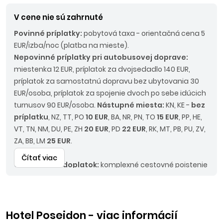
environmentálny príplatok 30 Eur/osoba, palivový
príplatok do 45 Eur/os.
V cene nie sú zahrnuté
Povinné príplatky:
pobytová taxa - orientačná cena 5
EUR/izba/noc (platba na mieste).
Nepovinné príplatky pri autobusovej doprave:
miestenka 12 EUR, príplatok za dvojsedadlo 140 EUR,
príplatok za samostatnú dopravu bez ubytovania 30
EUR/osoba, príplatok za spojenie dvoch po sebe idúcich
turnusov 90 EUR/osoba.
Nástupné miesta:
KN, KE -
bez
príplatku
, NZ, TT, PO
10 EUR
, BA, NR, PN, TO
15 EUR
, PP, HE,
VT, TN, NM, DU, PE, ZH
20 EUR
, PD
22 EUR
, RK, MT, PB, PU, ZV,
ZA, BB, LM
25 EUR
.
Čítať viac
Odporúčaný doplatok:
komplexné cestovné poistenie
KOMFORT alebo PLUS, asistencia k motorovému
vozidlu.
Ostatné doplatky:
9x večera 220 EUR/osoba,
12x večera 295 EUR/osoba, 13 x večera 315 EUR/osoba, 9x
polpenzia 320 EUR/osoba, 12x polpenzia 425 EUR/ osoba,
Hotel Poseidon - viac informácií