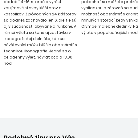
období 14.-16. storočia vyrástli
pokochať sa môžete prekrá
zaujímavé stavby kláštorov a
vyhliadkou a zároveň sa bu
kostolíkov. Z pôvodných 24 kláštorov
možnosť oboznámiť s archi
sa dodnes zachovalo len 6, ale tie sú
minulých storočí, kedy vznika
aj v súčasnosti obývané a funkčné. V
Olympe malebné dedinky. Ná
rámci výletu sa koná aj zastávka v
výletu v popoludňajších hod
ikonografickej dielničke, kde sa
návštevníci môžu bližšie oboznámiť s
technikou ikonografie. Jedná sa o
celodenný výlet, návrat cca o 18.00
hod.
Podobné tipy pre Vás