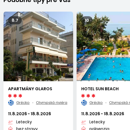
8.7
10
APARTMÁNY GLAROS
HOTEL SUN BEACH
Grécko
Olympská riviéra
Grécko
Olympská r
11.8.2026 - 18.8.2026
11.8.2026 - 18.8.2026
Letecky
Letecky
bez stravy
polpenzia