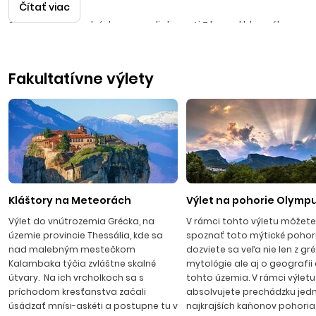
Čítať viac
Stredisko sa nachádza vo vzdialenosti 7 km od hlavného
mesta Olympskej riviéry - Katerini a približne 60 km od
letiska v Thessalonikách s prekrásnym výhľadom na pohorie
Fakultatívne výlety
Olymp. Kedysi bola rybárskou dedinkou, ktorá sa v
posledných rokoch premenila na jedno z najkrajších
gréckych turistických stredísk. V Paralii nájdete takmer
všetko, čo hľadáte. Pozdĺž zlatistých piesočnatých pláží sa
nachádzajú desiatky reštaurácií, vinární, diskoték, kde nočný
život končí v skorých ranných hodinách. Množstvo barov a
taverien láka svojimi typickými špecialitami a chladenými
miešanými nápojmi.
Kláštory na Meteorách
Výlet na pohorie Olymp
Výlet do vnútrozemia Grécka, na
V rámci tohto výletu môžete 
územie provincie Thessália, kde sa
spoznať toto mýtické pohori
nad malebným mestečkom
dozviete sa veľa nie len z gré
Kalambaka týčia zvláštne skalné
mytológie ale aj o geografii a
útvary. Na ich vrcholkoch sa s
tohto územia. V rámci výletu
príchodom kresťanstva začali
absolvujete prechádzku jed
úsádzať mnísi-askéti a postupne tu v
najkrajších kaňonov pohoria