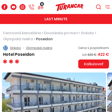
0
LAST MINUTE
Cestovná kancelária
>
Dovolenka pri mori
>
Grécko
>
Olympská riviéra
>
Poseidon
Grécko
Olympská riviéra
Cena s poplatkami
Hotel Poseidon
422 €
od
630 €
Kalkulovať