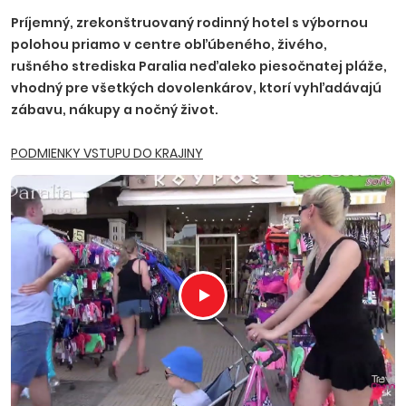
13x polpenzia 460 EUR/osoba, 7x raňajky 95 EUR/osoba,
Príjemný, zrekonštruovaný rodinný hotel s výbornou
7x večera 170 EUR/osoba, 7x polpenzia 255 EUR/osoba.
polohou priamo v centre obľúbeného, živého,
rušného strediska Paralia neďaleko piesočnatej pláže,
vhodný pre všetkých dovolenkárov, ktorí vyhľadávajú
zábavu, nákupy a nočný život.
PODMIENKY VSTUPU DO KRAJINY