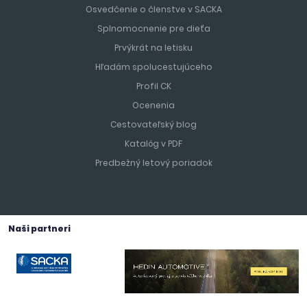
Osvedčenie o členstve v SACKA
Splnomocnenie pre dieťa
Prvýkrát na letisku
Hľadám spolucestujúceho
Profil CK
Ocenenia
Cestovateľský blog
Katalóg v PDF
Predbežný letový poriadok
Naši partneri