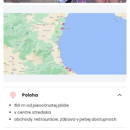
Poloha
150 m od piesočnatej pláže
v centre strediska
obchody, reštaurácie, zábava v pešej dostupnosti