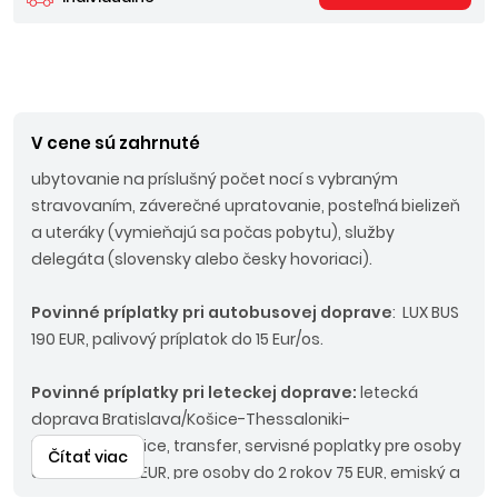
V cene sú zahrnuté
ubytovanie na príslušný počet nocí s vybraným
stravovaním, záverečné upratovanie, posteľná bielizeň
a uteráky (vymieňajú sa počas pobytu), služby
delegáta (slovensky alebo česky hovoriaci).
Povinné príplatky p
ri autobusovej doprave
:
LUX BUS
190 EUR, palivový príplatok do 15 Eur/os.
Povinné príplatky p
ri leteckej doprave:
letecká
doprava Bratislava/Košice-Thessaloniki-
Bratislava/Košice, transfer, servisné poplatky pre osoby
Čítať viac
od 2 rokov 195 EUR, pre osoby do 2 rokov 75 EUR, emiský a