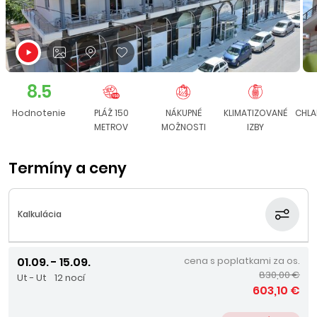
8.5
Hodnotenie
PLÁŽ 150
NÁKUPNÉ
KLIMATIZOVANÉ
CHLA
METROV
MOŽNOSTI
IZBY
Termíny a ceny
Kalkulácia
01.09. - 15.09.
cena s poplatkami za os.
830,00 €
Ut - Ut
12 nocí
603,10 €