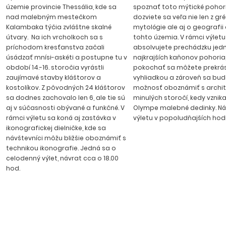
územie provincie Thessália, kde sa
spoznať toto mýtické pohori
nad malebným mestečkom
dozviete sa veľa nie len z gré
Kalambaka týčia zvláštne skalné
mytológie ale aj o geografii a
útvary. Na ich vrcholkoch sa s
tohto územia. V rámci výletu
príchodom kresťanstva začali
absolvujete prechádzku jed
úsádzať mnísi-askéti a postupne tu v
najkrajších kaňonov pohoria
období 14.-16. storočia vyrástli
pokochať sa môžete prekrá
zaujímavé stavby kláštorov a
vyhliadkou a zároveň sa bu
kostolíkov. Z pôvodných 24 kláštorov
možnosť oboznámiť s archi
sa dodnes zachovalo len 6, ale tie sú
minulých storočí, kedy vznika
aj v súčasnosti obývané a funkčné. V
Olympe malebné dedinky. Ná
rámci výletu sa koná aj zastávka v
výletu v popoludňajších hod
ikonografickej dielničke, kde sa
návštevníci môžu bližšie oboznámiť s
technikou ikonografie. Jedná sa o
celodenný výlet, návrat cca o 18.00
hod.