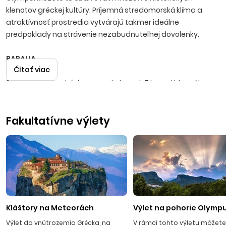
klenotov gréckej kultúry. Príjemná stredomorská klíma a
atraktívnosť prostredia vytvárajú takmer ideálne
predpoklady na strávenie nezabudnuteľnej dovolenky.
PARALIA
Čítať viac
Stredisko sa nachádza vo vzdialenosti 7 km od hlavného
mesta Olympskej riviéry - Katerini a približne 60 km od
letiska v Thessalonikách s prekrásnym výhľadom na pohorie
Fakultatívne výlety
Olymp. Kedysi bola rybárskou dedinkou, ktorá sa v
posledných rokoch premenila na jedno z najkrajších
gréckych turistických stredísk. V Paralii nájdete takmer
všetko, čo hľadáte. Pozdĺž zlatistých piesočnatých pláží sa
nachádzajú desiatky reštaurácií, vinární, diskoték, kde nočný
život končí v skorých ranných hodinách. Množstvo barov a
taverien láka svojimi typickými špecialitami a chladenými
miešanými nápojmi.
Kláštory na Meteorách
Výlet na pohorie Olymp
Výlet do vnútrozemia Grécka, na
V rámci tohto výletu môžete 