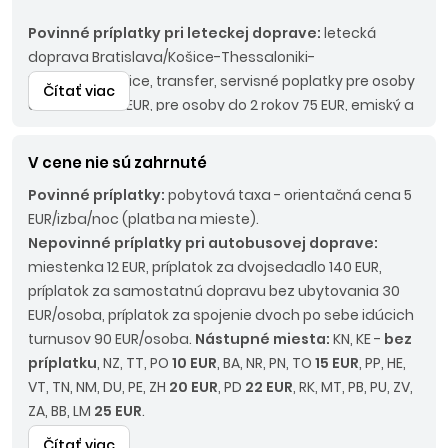
Povinné príplatky p
ri leteckej doprave:
letecká
doprava Bratislava/Košice-Thessaloniki-
Bratislava/Košice, transfer, servisné poplatky pre osoby
Čítať viac
od 2 rokov 195 EUR, pre osoby do 2 rokov 75 EUR, emiský a
environmentálny príplatok 30 Eur/osoba, palivový
príplatok do 45 Eur/os.
V cene nie sú zahrnuté
Povinné príplatky:
pobytová taxa - orientačná cena 5
EUR/izba/noc (platba na mieste).
Nepovinné príplatky pri autobusovej doprave:
miestenka 12 EUR, príplatok za dvojsedadlo 140 EUR,
príplatok za samostatnú dopravu bez ubytovania 30
EUR/osoba, príplatok za spojenie dvoch po sebe idúcich
turnusov 90 EUR/osoba.
Nástupné miesta:
KN, KE -
bez
príplatku
, NZ, TT, PO
10 EUR
, BA, NR, PN, TO
15 EUR
, PP, HE,
VT, TN, NM, DU, PE, ZH
20 EUR
, PD
22 EUR
, RK, MT, PB, PU, ZV,
ZA, BB, LM
25 EUR
.
Čítať viac