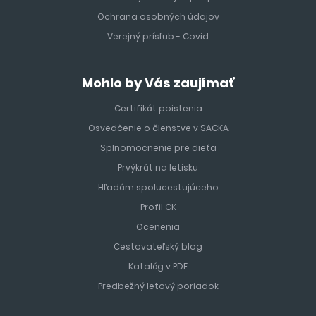
Ochrana osobných údajov
Verejný prísľub - Covid
Mohlo by Vás zaujímať
Certifikát poistenia
Osvedčenie o členstve v SACKA
Splnomocnenie pre dieťa
Prvýkrát na letisku
Hľadám spolucestujúceho
Profil CK
Ocenenia
Cestovateľský blog
Katalóg v PDF
Predbežný letový poriadok