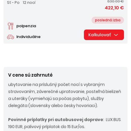
630,00 €
St - Po
12 nocí
422,10 €
posledná izba
polpenzia
Kalkulovať
Individuálne
V cene sú zahrnuté
ubytovanie na príslušný počet nocí s vybraným
stravovaním, záverečné upratovanie, posteľná bielizeň
a uteráky (vymieňajú sa počas pobytu), služby
delegáta (slovensky alebo česky hovoriaci).
Povinné príplatky p
ri autobusovej doprave
:
LUX BUS
190 EUR, palivový príplatok do 15 Eur/os.