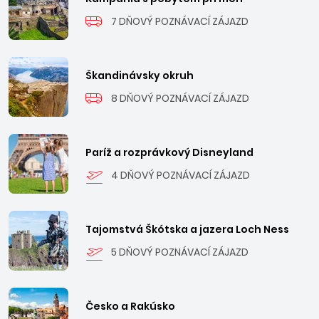
7 DŇOVÝ POZNÁVACÍ ZÁJAZD
Škandinávsky okruh
8 DŇOVÝ POZNÁVACÍ ZÁJAZD
Paríž a rozprávkový Disneyland
4 DŇOVÝ POZNÁVACÍ ZÁJAZD
Tajomstvá Škótska a jazera Loch Ness
5 DŇOVÝ POZNÁVACÍ ZÁJAZD
Česko a Rakúsko