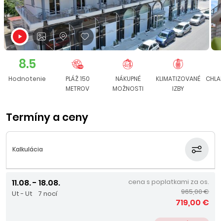
8.5
Hodnotenie
PLÁŽ 150
NÁKUPNÉ
KLIMATIZOVANÉ
CHLA
METROV
MOŽNOSTI
IZBY
Termíny a ceny
Kalkulácia
11.08. - 18.08.
cena s poplatkami za os.
965,00 €
Ut - Ut
7 nocí
719,00 €