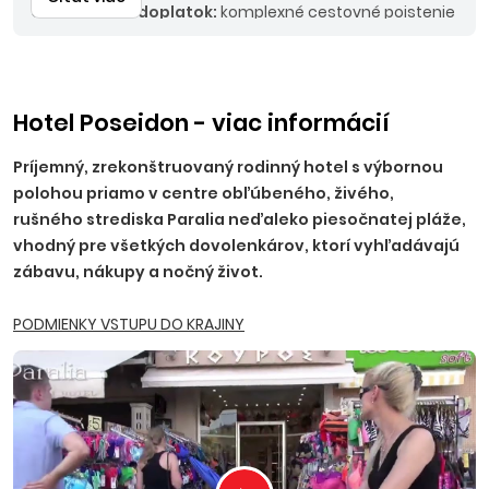
Odporúčaný doplatok:
komplexné cestovné poistenie
KOMFORT alebo PLUS, asistencia k motorovému
vozidlu.
Ostatné doplatky:
9x večera 220 EUR/osoba,
12x večera 295 EUR/osoba, 13 x večera 315 EUR/osoba, 9x
polpenzia 320 EUR/osoba, 12x polpenzia 425 EUR/ osoba,
Hotel Poseidon - viac informácií
13x polpenzia 460 EUR/osoba, 7x raňajky 95 EUR/osoba,
Príjemný, zrekonštruovaný rodinný hotel s výbornou
7x večera 170 EUR/osoba, 7x polpenzia 255 EUR/osoba.
polohou priamo v centre obľúbeného, živého,
rušného strediska Paralia neďaleko piesočnatej pláže,
vhodný pre všetkých dovolenkárov, ktorí vyhľadávajú
zábavu, nákupy a nočný život.
PODMIENKY VSTUPU DO KRAJINY