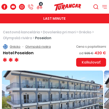
0
LAST MINUTE
Cestovná kancelária
>
Dovolenka pri mori
>
Grécko
>
Olympská riviéra
>
Poseidon
Grécko
Olympská riviéra
Cena s poplatkami
Hotel Poseidon
420 €
od
595 €
Kalkulovať