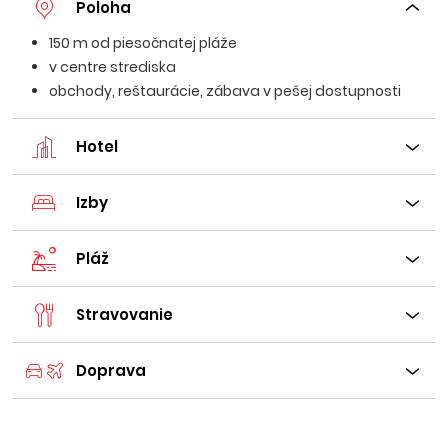
Poloha
150 m od piesočnatej pláže
v centre strediska
obchody, reštaurácie, zábava v pešej dostupnosti
Hotel
Izby
Pláž
Stravovanie
Doprava