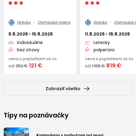
Grécko
Olympská riviéra
Grécko
Olympská r
6.8.2026 - 15.8.2026
11.8.2026 - 18.8.2026
Individuálne
Letecky
bez stravy
polpenzia
cena s poplatkami za os.
cena s poplatkami za os.
121 €
819 €
od
352 €
od
1 195 €
Zobraziť všetko
Tipy na poznávačky
Kampánia s pobytom pri mori