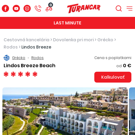
0
LAST MINUTE
Cestovná kancelária
>
Dovolenka pri mori
>
Grécko
>
Rodos
>
Lindos Breeze
Grécko
Rodos
Cena s poplatkami
Lindos Breeze Beach
0 €
od
Kalkulovať