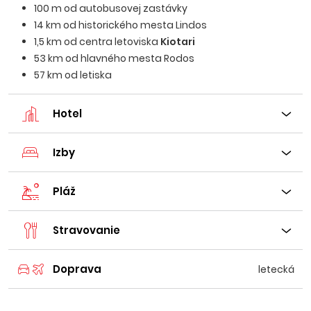
100 m od autobusovej zastávky
14 km od historického mesta Lindos
1,5 km od centra letoviska
Kiotari
53 km od hlavného mesta Rodos
57 km od letiska
Hotel
Izby
Pláž
Stravovanie
Doprava
letecká