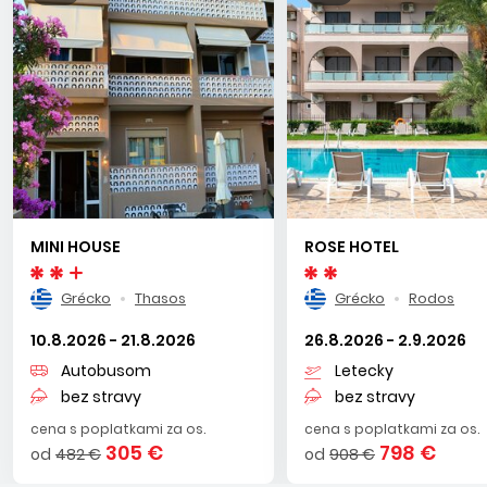
MINI HOUSE
ROSE HOTEL
Grécko
Thasos
Grécko
Rodos
10.8.2026 - 21.8.2026
26.8.2026 - 2.9.2026
Autobusom
Letecky
bez stravy
bez stravy
cena s poplatkami za os.
cena s poplatkami za os.
305 €
798 €
od
482 €
od
908 €