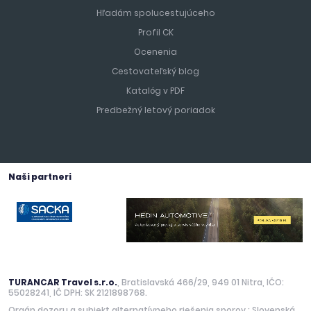
Hľadám spolucestujúceho
Profil CK
Ocenenia
Cestovateľský blog
Katalóg v PDF
Predbežný letový poriadok
Naši partneri
TURANCAR Travel s.r.o.
, Bratislavská 466/29, 949 01 Nitra, IČO:
55028241, IČ DPH: SK 2121898768.
Orgán dozoru a subjekt alternatívneho riešenia sporov : Slovenská