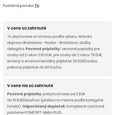
Podobná ponuka
TU
V cene sú zahrnuté
7x ubytovanie so stravou podľa výberu, leteckú
dopravu Bratislava - Rodos - Bratislava, služby
delegáta.
Povinné príplatky:
servisné poplatky pre
osoby od 2 rokov 230 EUR, pre osoby do 2 rokov 75 EUR,
emisný a environmentálny príplatok 30 EUR/osoba,
palivový príplatok do 60 Eur/os.
V cene nie sú zahrnuté
Povinné príplatky:
pobytová taxa od 2 EUR
do 15 EUR/izba/noc (platba na mieste podľa kategórie
hotela).
Odporúčaný doplatok:
komplexné cestovné
poistenie KOMFORT alebo PLUS.