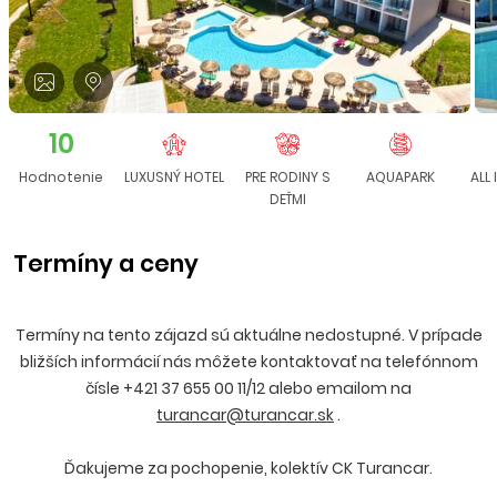
10
Hodnotenie
LUXUSNÝ HOTEL
PRE RODINY S
AQUAPARK
ALL 
DEŤMI
Termíny a ceny
Termíny na tento zájazd sú aktuálne nedostupné. V prípade
bližších informácií nás môžete kontaktovať na telefónnom
čísle +421 37 655 00 11/12 alebo emailom na
turancar@turancar.sk
.
Ďakujeme za pochopenie, kolektív CK Turancar.