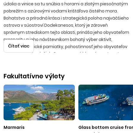
údolia a vinice sa tu snúbia s horami a zlatým piesočnatým
pobrežím s azúrovými vodami krištáľovo čistého mora.
Bohatstvo a prírodná krása i strategická poloha najväčšieho
ostrova v súostroví Dodekanesos, ktorý je zároveň
správnym strediskom tejto oblasti, prináša jeho obyvateľom
prosperitu a jeho návštevníkom bohatý výber aktivít,
Čítať viac
turistiku, historické pamiatky, pohostinnosť jeho obyvateľov
a vysokú kvalitu služieb. Rovnomenné hlavné mesto ostrova
priťahuje návštevníkov najmä svetovou kultúrnou
pamiatkou, stredovekým zachovalým opevneným
Fakultatívne výlety
mestom, do ktorého vedie 11 brán. V meste nájdete divadlo,
mestskú obrazáreň, historický hotel Ton Rodon s novým
kasínom, prístav, aquarium, či prírodný park Rodini. Letecké
zájazdy sú realizované s odletmi z Bratislavy alebo Košíc. Let
trvá približne 2 hodiny 35 minút.
Kiotari
Marmaris
Glass bottom cruise fr
Polovidiecke letovisko s tichou plážou pokrytou čiernymi