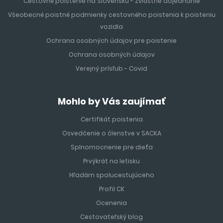
Cestovné poistenie na Slovensku - Zvláštne dojednanie
Všeobecné poistné podmienky cestovného poistenia k poisteniu
vozidla
Ochrana osobných údajov pre poistenie
Ochrana osobných údajov
Verejný prísľub - Covid
Mohlo by Vás zaujímať
Certifikát poistenia
Osvedčenie o členstve v SACKA
Splnomocnenie pre dieťa
Prvýkrát na letisku
Hľadám spolucestujúceho
Profil CK
Ocenenia
Cestovateľský blog