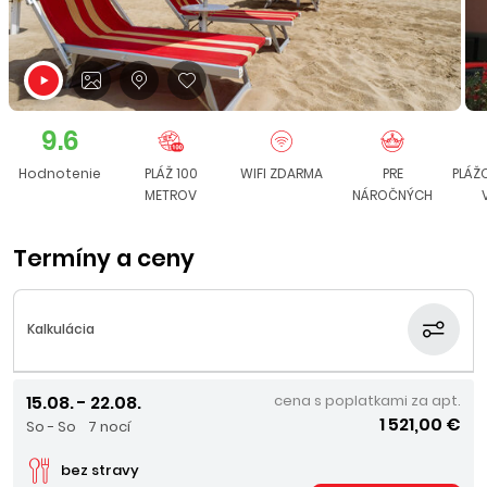
9.6
Hodnotenie
PLÁŽ 100
WIFI ZDARMA
PRE
PLÁŽ
METROV
NÁROČNÝCH
Termíny a ceny
Kalkulácia
15.08. - 22.08.
cena s poplatkami za apt.
1 521,00 €
So - So
7 nocí
bez stravy