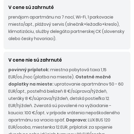
V cene sú zahrnuté
prenájom apartmánu na 7 nocí, Wi-Fi, 1 parkovacie
miesto/apt., plážový servis (slnečník+ležadlo+kreslo),
klimatizáciu, služby delegáta partnerskej CK (slovensky
alebo česky hovoriaci).
V cene nie sú zahrnuté
povinný príplatok:
miestna pobytová taxa 1,15
EUR/os./noc (platba na mieste).
Ostatné možné
doplatky na mieste:
upratovanie apartmánov 50 - 60
EUR/apt., posteľná bielizeň 8 €/súprava/týždeň,
uteráky 8 €/súprava/týždeň, detská postieľka 12
EUR/týždeň. Zvieratá sú povolené na vyžiadanie -
kaucia: 100 €/apt. v prípade vrátenia nepoškodeného
apartmánu sa vracia späť.
Doprava:
LUX BUS 120
EUR/osoba, miestenka 12 EUR, príplatok za spojenie