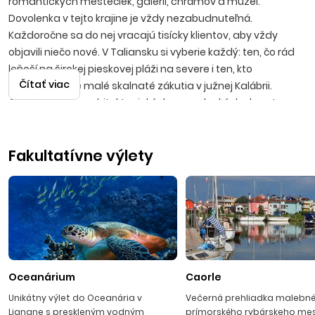
romantických mestečiek, galérií, chrámov a múzeí.
Dovolenka v tejto krajine je vždy nezabudnuteľná.
Každoročne sa do nej vracajú tisícky klientov, aby vždy
objavili niečo nové. V Taliansku si vyberie každý: ten, čo rád
leňoší na širokej pieskovej pláži na severe i ten, kto
Čítať viac
uprednostňuje malé skalnaté zákutia v južnej Kalábrii.
Obdivovatelia architektonických a umeleckých skvostov
minulých storočí si vychutnajú prechádzku miestami ako
Verona, Benátky, Terst, Rím, Neapol v rámci fakultatívnych
Fakultatívne výlety
výletov. Všetky zážitky umocní vynikajúca kuchyňa a
temperamentní hostitelia.
SEVERNÝ JADRAN
Iba 600 km od hraníc Slovenska sa nachádzajú najbližšie
piesočnaté pláže severného Jadranu. Táto časť talianskeho
pobrežia, nachádzajúca sa v regiónoch Friuli Venezia Giulia
Oceanárium
Caorle
a Veneto, je známa predovšetkým svojimi rozsiahlymi
Unikátny výlet do Oceanária v
Večerná prehliadka malebn
piesočnatými plážami s mierne klesajúcim dnom, čo
Lignane s preskleným vodným
prímorského rybárskeho me