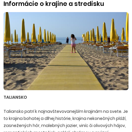
Informácie o krajine a stredisku
TALIANSKO
Taliansko patrí k najnavštevovanejším krajinám na svete. Je
to krajina bohatej a dlhej histórie, krajina nekonečných pláží,
zasnežených hôr, malebných jazier, viníc či olivových hájov,