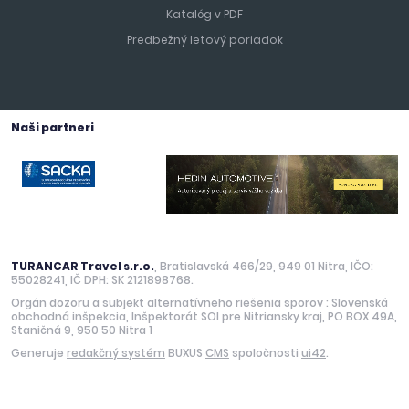
Katalóg v PDF
Predbežný letový poriadok
Naši partneri
TURANCAR Travel s.r.o.
, Bratislavská 466/29, 949 01 Nitra, IČO:
55028241, IČ DPH: SK 2121898768.
Orgán dozoru a subjekt alternatívneho riešenia sporov : Slovenská
obchodná inšpekcia, Inšpektorát SOI pre Nitriansky kraj, PO BOX 49A,
Staničná 9, 950 50 Nitra 1
Generuje
redakčný systém
BUXUS
CMS
spoločnosti
ui42
.