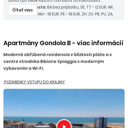
dvoch po sebe idúcich turnusov 20 EUR/osoba.
Nástupné miesta
: BA bez príplatku, SE, TT - 12 EUR, NR,
Čítať viac
TO, PN - 15 EUR, NM - 18 EUR, PE - 19 EUR, ZH, ZV, PB, PU, ZA,
MT - 20 EUR, RK, LM, PD, BB - 22 EUR.
Odporúčaný
doplatok
: komplexné cestovné poistenie KOMFORT
alebo poistenie PLUS, asistencia k motorovému vozidlu.
Upozornenie
: pri autokarovej doprave je termín
Apartmány Gondola B - viac informácií
nástupu vždy deň pred uvedeným dátumom nástupu
Moderná obľúbená rezidencia v blízkosti pláže a v
na ubytovanie a termín návratu deň po ukončení
centre strediska Bibione Spiaggia s moderným
pobytu. Z uvedených cien nie je možné uplatniť zľavu
vybavením a Wi-Fi.
pre firemných partnerov.
PODMIENKY VSTUPU DO KRAJINY