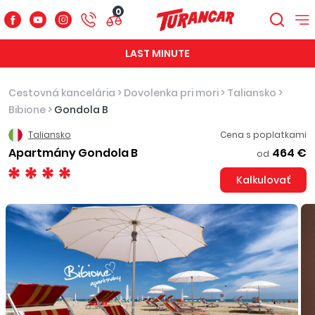
0
LAST MINUTE
Cestovná kancelária
>
Dovolenka pri mori
>
Taliansko
>
Bibione
>
Gondola B
Taliansko
Cena s poplatkami
Apartmány Gondola B
464 €
od
Kalkulovať