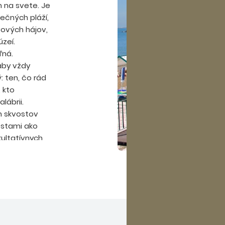
m na svete. Je
nečných pláží,
vových hájov,
zeí.
ľná.
 aby vždy
ý: ten, čo rád
, kto
lábrii.
h skvostov
estami ako
kultatívnych
hyňa a
najbližšie
sť talianskeho