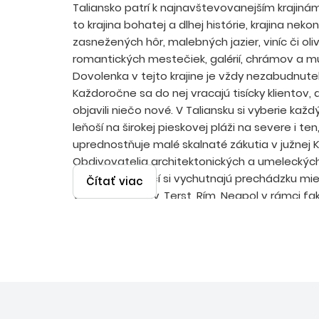
Taliansko patrí k najnavštevovanejším krajiná
to krajina bohatej a dlhej histórie, krajina neko
zasnežených hôr, malebných jazier, viníc či oli
romantických mestečiek, galérií, chrámov a mú
Dovolenka v tejto krajine je vždy nezabudnute
Každoročne sa do nej vracajú tisícky klientov,
objavili niečo nové. V Taliansku si vyberie každ
leňoší na širokej pieskovej pláži na severe i ten
uprednostňuje malé skalnaté zákutia v južnej Ka
Obdivovatelia architektonických a umeleckýc
minulých storočí si vychutnajú prechádzku mi
Čítať viac
Verona, Benátky, Terst, Rím, Neapol v rámci fa
výletov. Všetky zážitky umocní vynikajúca kuc
temperamentní hostitelia.
SEVERNÝ JADRAN
Iba 600 km od hraníc Slovenska sa nachádzajú 
piesočnaté pláže severného Jadranu. Táto ča