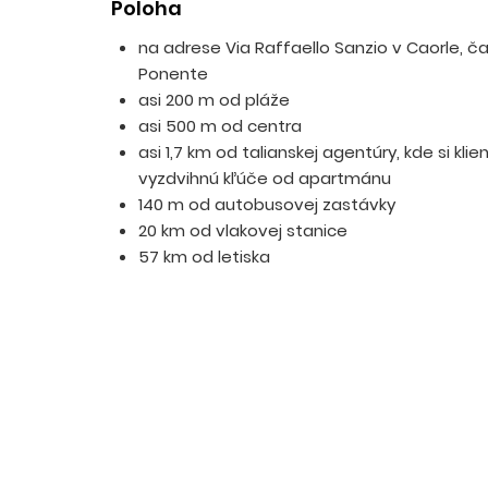
Poloha
na adrese Via Raffaello Sanzio v Caorle, č
Ponente
asi 200 m od pláže
asi 500 m od centra
asi 1,7 km od talianskej agentúry, kde si klien
vyzdvihnú kľúče od apartmánu
140 m od autobusovej zastávky
20 km od vlakovej stanice
57 km od letiska