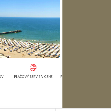
OV
PLÁŽOVÝ SERVIS V CENE
PARKOVANIE ZDARMA
KLI