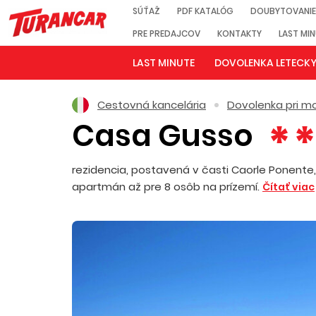
SÚŤAŽ
PDF KATALÓG
DOUBYTOVANIE
PRE PREDAJCOV
KONTAKTY
LAST MI
LAST MINUTE
DOVOLENKA LETECK
Cestovná kancelária
Dovolenka pri mo
Casa Gusso
rezidencia, postavená v časti Caorle Ponente, 
apartmán až pre 8 osôb na prízemí.
Čítať viac