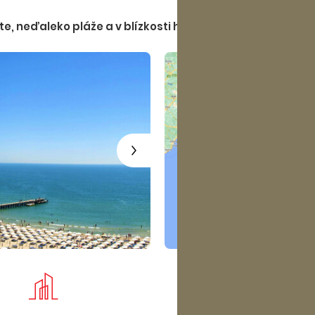
návratu deň po ukončení 
te, neďaleko pláže a v blízkosti historického centra, po
objekte nie je možné posk