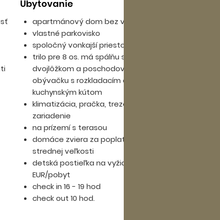
Ubytovanie
Pl
asť
apartmánový dom bez výťahu
vlastné parkovisko
spoločný vonkajší priestor
trilo pre 8 os. má spálňu s dvojlôžkom, izbu s
ti
dvojlôžkom a poschodovou posteľou,
obývačku s rozkladacím dvojlôžkom a
kuchynským kútom
klimatizácia, pračka, trezor, sociálne
zariadenie
na prízemí s terasou
domáce zviera za poplatok 40 EUR malej a
strednej veľkosti
detská postieľka na vyžiadanie za 20
EUR/pobyt
check in 16 - 19 hod
check out 10 hod.