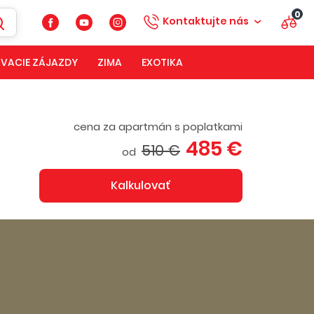
0
Kontaktujte nás
VACIE ZÁJAZDY
ZIMA
EXOTIKA
cena za apartmán s poplatkami
485 €
510 €
od
Kalkulovať