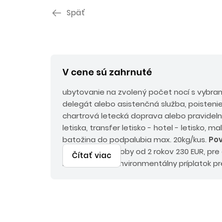
Späť
V cene sú zahrnuté
ubytovanie na zvolený počet nocí s vybra
delegát alebo asistenčná služba, poistenie
chartrová letecká doprava alebo pravideln
letiska, transfer letisko - hotel - letisko, m
batožina do podpalubia max. 20kg/kus.
Pov
poplatky pre osoby od 2 rokov 230 EUR, pre
Čítať viac
EUR, emisný a environmentálny príplatok pr
EUR, pri chartrovej doprave palivový prípla