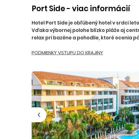
Port Side - viac informácií
Hotel Port Side je obľúbený hotel v srdci l
Vďaka výbornej polohe blízko pláže aj cent
relax pri bazéne a pohodlie, ktoré ocenia pá
PODMIENKY VSTUPU DO KRAJINY