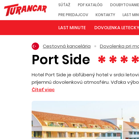
SÚŤAŽ
PDF KATALÓG
DOUBYTOVANIE
PRE PREDAJCOV
KONTAKTY
LAST MI
LAST MINUTE
DOVOLENKA LETECK
Cestovná kancelária
Dovolenka pri mo
Port Side
Hotel Port Side je obľúbený hotel v srdci letov
príjemnú dovolenkovú atmosféru. Vďaka výborne
Čítať viac