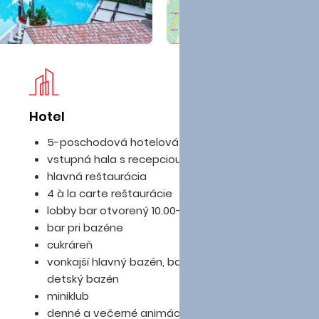
Hotel
Iz
5-poschodová hotelová budova
vstupná hala s recepciou
hlavná reštaurácia
4 à la carte reštaurácie
lobby bar otvorený 10.00-24.00
bar pri bazéne
cukráreň
vonkajší hlavný bazén, bazén so šmykľavkami,
detský bazén
miniklub
denné a večerné animácie