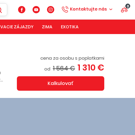
0
Kontaktujte nás
VACIE ZÁJAZDY
ZIMA
EXOTIKA
cena za osobu s poplatkami
1 310 €
1 564 €
od
a
..
Kalkulovať