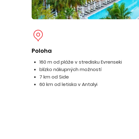
Poloha
160 m od pláže v stredisku Evrenseki
blízko nákupných možností
7 km od Side
60 km od letiska v Antalyi