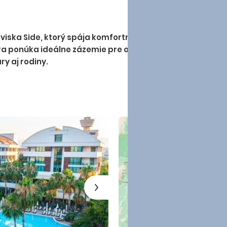
etoviska Side, ktorý spája komfortné ubytovanie, kvalitn
ra ponúka ideálne zázemie pre oddych aj objavovanie okol
ry aj rodiny.