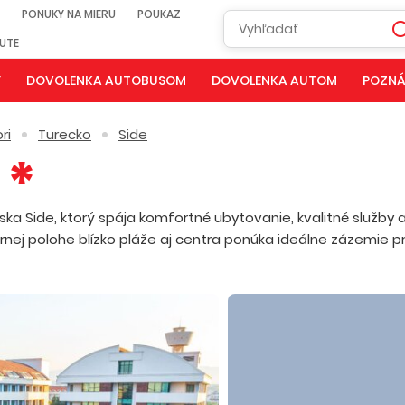
PONUKY NA MIERU
POUKAZ
NUTE
Y
DOVOLENKA AUTOBUSOM
DOVOLENKA AUTOM
POZNÁ
ri
Turecko
Side
iska Side, ktorý spája komfortné ubytovanie, kvalitné služby 
j polohe blízko pláže aj centra ponúka ideálne zázemie pr.