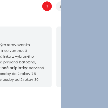
1
2
V cene nie sú zahrn
ným stravovaním,
Odporúčaný doplatok:
k
 insolventnosti,
alebo PLUS.
á linka z vybraného
alá príručná batožina,
inné príplatky:
servisné
 osoby do 2 rokov 75
e osoby od 2 rokov 30
tok max. do 60 EUR.