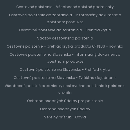
východisko pre objavovanie rakúskych Álp.
Cestovné poistenie - Všeobecné poistné podmienky
Cestovné poistenie do zahraničia - Informačný dokument o
Prečo si vybrať Rakúsko?
poistnom produkte
Cestovné poistenie do zahraničia - Prehľad krytia
Rakúske lyžiarske strediská ponúkajú optimálny pomer
Sadzby cestovného poistenia
kvality a ceny. Zlatá stredná cesta sa prejavuje v dostatku
prírodného snehu, moderných lanovkách, rodinnej
Cestovné poistenie – prehlad krytia produktu CP PLUS – novinka
atmosfére a vynikajúcej pohostinnosti miestnych
Cestovné poistenie na Slovensku - Informačný dokument o
obyvateľov. Tradičné horské chaty, kvalitné reštaurácie s
poistnom produkte
regionálnymi špecialitami a bohaté možnosti wellness
Cestovné poistenie na Slovensku - Prehľad krytia
dopĺňajú dokonalý lyžiarsky zážitok.
Cestovné poistenie na Slovensku - Zvláštne dojednanie
Všeobecné poistné podmienky cestovného poistenia k poisteniu
Kombinované skipasy a dostupnosť
vozidla
Ochrana osobných údajov pre poistenie
Rakúsko ponúka množstvo výhodných kombinovaných
skipasov ako Ski amadé (760 km), Ski Arlberg (305 km) alebo
Ochrana osobných údajov
Zillertal Superskipass. Lyžiarske strediská sú ľahko dostupné
Verejný prísľub - Covid
autom aj vlakom zo Slovenska, pričom väčšina destinácií je