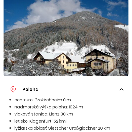
Poloha
centrum: Grokirchheim 0 m
nadmorská výška poloha: 1024 m
vlaková stanica: Lienz 30 km
letisko: Klagenfurt 152 km l
lyžiarska oblasť Gletscher Großglockner 20 km