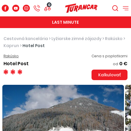
0
LAST MINUTE
Cestovná kancelária
>
Lyžiarske zimné zájazdy
>
Rakúsko
>
Kaprun
>
Hotel Post
Rakúsko
Cena s poplatkami
Hotel Post
0 €
od
Kalkulovať