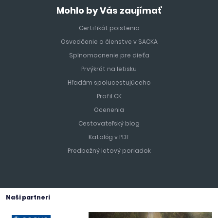
vzdialená len 4-6 hodín jazdy.
Mohlo by Vás zaujímať
Certifikát poistenia
Osvedčenie o členstve v SACKA
Splnomocnenie pre dieťa
Prvýkrát na letisku
Hľadám spolucestujúceho
Profil CK
Ocenenia
Cestovateľský blog
Katalóg v PDF
Predbežný letový poriadok
Naši partneri