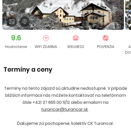
9.6
Hodnotenie
WIFI ZDARMA
WELLNESS
POLPENZIA
A
DO
Termíny a ceny
Termíny na tento zájazd sú aktuálne nedostupné. V prípade
bližších informácií nás môžete kontaktovať na telefónnom
čísle +421 37 655 00 11/12 alebo emailom na
turancar@turancar.sk
.
Ďakujeme za pochopenie, kolektív CK Turancar.