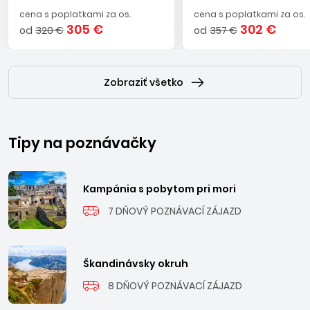
cena s poplatkami za os.
cena s poplatkami za os.
305 €
302 €
od
320 €
od
357 €
Zobraziť všetko
Tipy na poznávačky
Kampánia s pobytom pri mori
7 DŇOVÝ POZNÁVACÍ ZÁJAZD
Škandinávsky okruh
8 DŇOVÝ POZNÁVACÍ ZÁJAZD