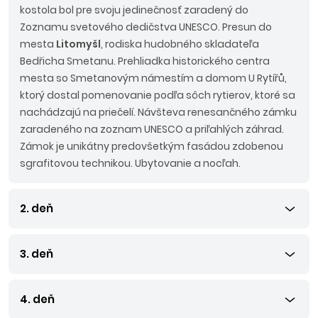
kostola bol pre svoju jedinečnosť zaradený do
Zoznamu svetového dedičstva UNESCO. Presun do
mesta
Litomyšl
, rodiska hudobného skladateľa
Bedřicha Smetanu. Prehliadka historického centra
mesta so Smetanovým námestím a domom U Rytířů,
ktorý dostal pomenovanie podľa sôch rytierov, ktoré sa
nachádzajú na priečelí. Návšteva renesančného zámku
zaradeného na zoznam UNESCO a priľahlých záhrad.
Zámok je unikátny predovšetkým fasádou zdobenou
sgrafitovou technikou. Ubytovanie a nocľah.
2. deň
3. deň
4. deň