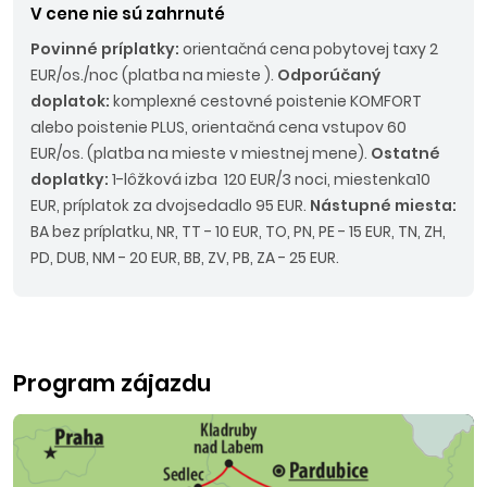
V cene nie sú zahrnuté
Povinné príplatky:
orientačná cena pobytovej taxy 2
EUR/os./noc (platba na mieste ).
Odporúčaný
doplatok:
komplexné cestovné poistenie KOMFORT
alebo poistenie PLUS, orientačná cena vstupov 60
EUR/os. (platba na mieste v miestnej mene).
Ostatné
doplatky:
1-lôžková izba 120 EUR/3 noci, miestenka10
EUR, príplatok za dvojsedadlo 95 EUR.
Nástupné miesta:
BA bez príplatku, NR, TT - 10 EUR, TO, PN, PE - 15 EUR, TN, ZH,
PD, DUB, NM - 20 EUR, BB, ZV, PB, ZA - 25 EUR.
Program zájazdu