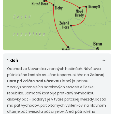
1. deň
Odchod zo Slovenska v ranných hodinách. Návšteva
pútnického kostola sv. Jána Nepomuckého na
Zelenej
Hore pri Žďáre nad Sázavou
, ktorý je jednou
z najvýznamnejších barokových stavieb v Českej
republike. Samotný kostol je pretkaný symbolikou
číslovky päť – pôdorys je v tvare päťcípej hviezdy, kostol
má päť východov, päť oltárnych výklenkov, na hlavnom
oltári je päť hviezd a päť anjelov. Areál pútnického