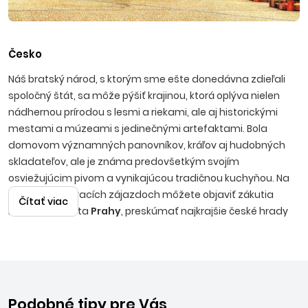
Česko
Náš bratský národ, s ktorým sme ešte donedávna zdieľali
spoločný štát, sa môže pýšiť krajinou, ktorá oplýva nielen
nádhernou prírodou s lesmi a riekami, ale aj historickými
mestami a múzeami s jedinečnými artefaktami. Bola
domovom významných panovníkov, kráľov aj hudobných
skladateľov, ale je známa predovšetkým svojím
osviežujúcim pivom a vynikajúcou tradičnou kuchyňou. Na
našich poznávacích zájazdoch môžete objaviť zákutia
Čítať viac
hlavného mesta
Prahy
, preskúmať najkrajšie české hrady
ako
Hluboká
alebo
Karlštejn
, romantické zámky
Lednice a
Valtice, Litomyšl
, malebné mestá a mestečká ako
Český
Krumlov, Kroměříž, Kutná Hora, Karlovy Vary
a mnoho
ďalších krásnych lokalít. Milovníci prírodných krás si prídu na
svoje pri prechádzkach v
Českom Švajčiarsku
, v národnom
Podobné tipy pre Vás