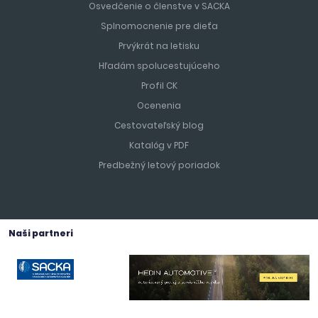
Osvedčenie o členstve v SACKA
Splnomocnenie pre dieťa
Prvýkrát na letisku
Hľadám spolucestujúceho
Profil CK
Ocenenia
Cestovateľský blog
Katalóg v PDF
Predbežný letový poriadok
Naši partneri