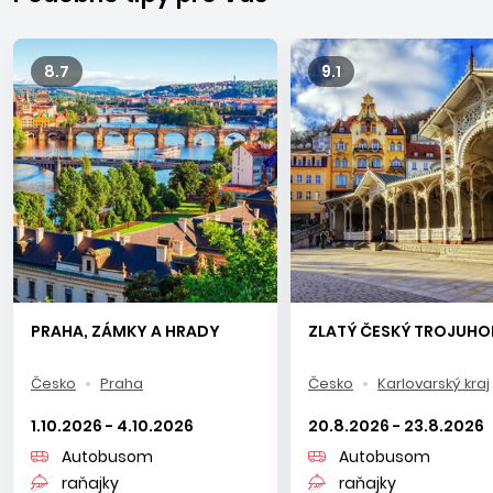
parku
Šumava
alebo pomedzi majestátne
Adršpašské
skaly
.
8.7
9.1
PRAHA, ZÁMKY A HRADY
ZLATÝ ČESKÝ TROJUHO
Česko
Praha
Česko
Karlovarský kraj
1.10.2026 - 4.10.2026
20.8.2026 - 23.8.2026
Autobusom
Autobusom
raňajky
raňajky