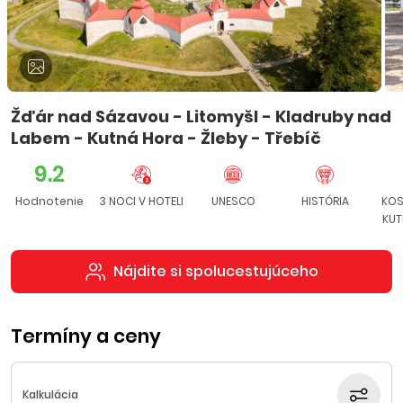
Žďár nad Sázavou - Litomyšl - Kladruby nad
Labem - Kutná Hora - Žleby - Třebíč
9.2
Hodnotenie
3 NOCI V HOTELI
UNESCO
HISTÓRIA
KOS
KUT
Nájdite si spolucestujúceho
Termíny a ceny
Kalkulácia