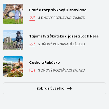
Paríž a rozprávkový Disneyland
4 DŇOVÝ POZNÁVACÍ ZÁJAZD
Tajomstvá Škótska a jazera Loch Ness
5 DŇOVÝ POZNÁVACÍ ZÁJAZD
Česko a Rakúsko
3 DŇOVÝ POZNÁVACÍ ZÁJAZD
Zobraziť všetko