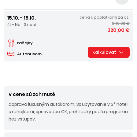
15.10. - 18.10.
cena s poplatkami za os.
340,00 €
št - Ne
3 noci
320,00 €
raňajky
Kalkulovať
Autobusom
V cene sú zahrnuté
doprava luxusným autokarom, 3x ubytovanie v 3* hoteli
s raňajkami, sprievodca CK, prehliadky podľa programu
bez vstupov.