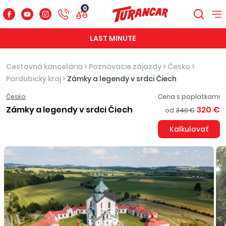
0
LAST MINUTE
Cestovná kancelária
>
Poznávacie zájazdy
>
Česko
>
Pardubický kraj
>
Zámky a legendy v srdci Čiech
Česko
Cena s poplatkami
Zámky a legendy v srdci Čiech
320 €
od
340 €
Kalkulovať