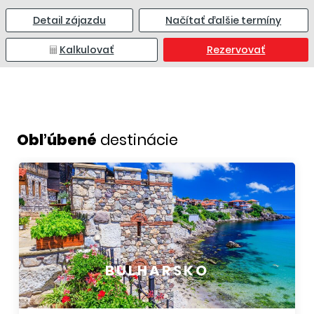
Detail zájazdu
Načítať ďalšie termíny
Kalkulovať
Rezervovať
Obľúbené
destinácie
BULHARSKO