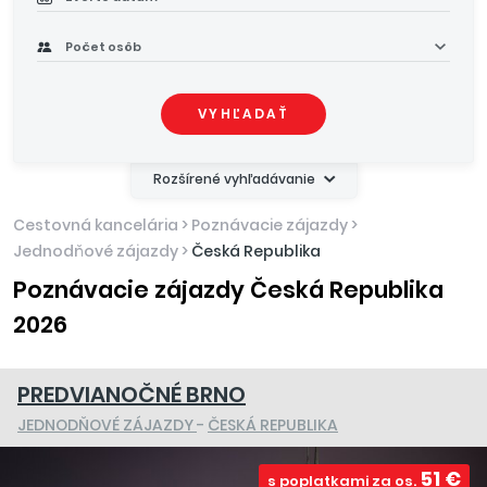
Počet osôb
VYHĽADAŤ
Rozšírené vyhľadávanie
Cestovná kancelária
>
Poznávacie zájazdy
>
Jednodňové zájazdy
>
Česká Republika
Poznávacie zájazdy Česká Republika
2026
PREDVIANOČNÉ BRNO
JEDNODŇOVÉ ZÁJAZDY
-
ČESKÁ REPUBLIKA
51 €
s poplatkami za os.