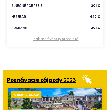
SLNEČNÉ POBREŽIE
201 €
NESEBAR
447 €
POMORIE
201 €
Zobraziť všetky strediská
Poznávacie zájazdy
2026
POZNÁVACÍ ZÁJAZD