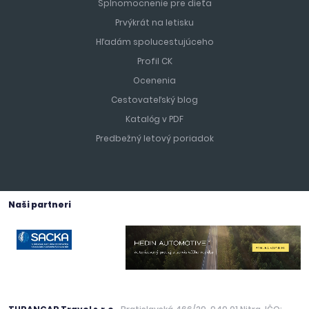
Splnomocnenie pre dieťa
Prvýkrát na letisku
Hľadám spolucestujúceho
Profil CK
Ocenenia
Cestovateľský blog
Katalóg v PDF
Predbežný letový poriadok
Naši partneri