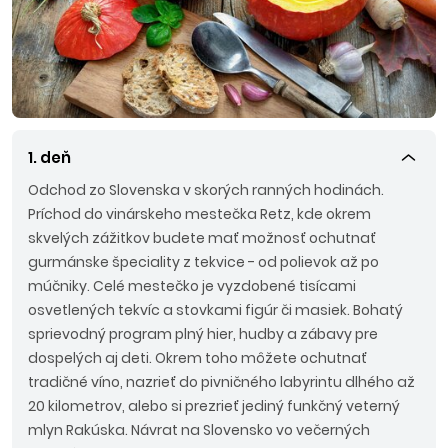
1. deň
Odchod zo Slovenska v skorých ranných hodinách.
Príchod do vinárskeho mestečka Retz, kde okrem
skvelých zážitkov budete mať možnosť ochutnať
gurmánske špeciality z tekvice - od polievok až po
múčniky. Celé mestečko je vyzdobené tisícami
osvetlených tekvíc a stovkami figúr či masiek. Bohatý
sprievodný program plný hier, hudby a zábavy pre
dospelých aj deti. Okrem toho môžete ochutnať
tradičné víno, nazrieť do pivničného labyrintu dlhého až
20 kilometrov, alebo si prezrieť jediný funkčný veterný
mlyn Rakúska. Návrat na Slovensko vo večerných