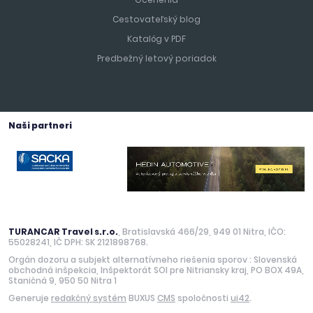
Cestovateľský blog
Katalóg v PDF
Predbežný letový poriadok
Naši partneri
Vyhrajte 100 EUR na ďalší zájazd!
Registrujte svoj email a každý mesiac môžete vyhrať.
TURANCAR Travel s.r.o.
, Bratislavská 466/29, 949 01 Nitra, IČO:
55028241, IČ DPH: SK 2121898768.
CHCEM VYHRAŤ
Orgán dozoru a subjekt alternatívneho riešenia sporov : Slovenská
obchodná inšpekcia, Inšpektorát SOI pre Nitriansky kraj, PO BOX 49A,
Staničná 9, 950 50 Nitra 1
Generuje
redakčný systém
BUXUS
CMS
spoločnosti
ui42
.