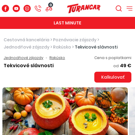
0
LAST MINUTE
Cestovná kancelária
>
Poznávacie zájazdy
>
Jednodňové zájazdy
>
Rakúsko
>
Tekvicové slávnosti
Jednodňové zájazdy
Rakúsko
Cena s poplatkami
Tekvicové slávnosti
49 €
od
Kalkulovať