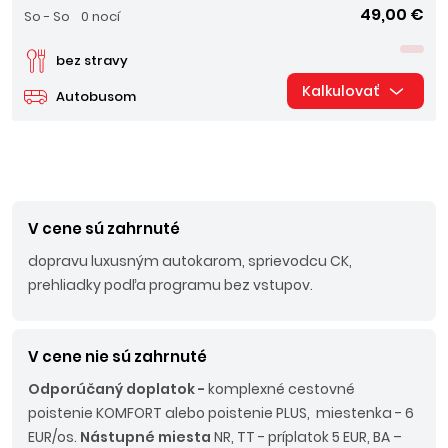
49,00 €
So - So
0 nocí
bez stravy
Kalkulovať
Autobusom
V cene sú zahrnuté
dopravu luxusným autokarom, sprievodcu CK,
prehliadky podľa programu bez vstupov.
V cene nie sú zahrnuté
Odporúčaný doplatok -
komplexné cestovné
poistenie KOMFORT alebo poistenie PLUS, miestenka - 6
EUR/os.
Nástupné miesta
NR, TT - príplatok 5 EUR, BA –