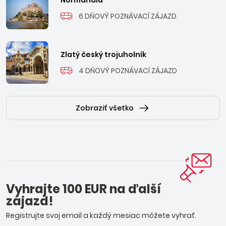
Normandia
6 DŇOVÝ POZNÁVACÍ ZÁJAZD
Zlatý český trojuholník
4 DŇOVÝ POZNÁVACÍ ZÁJAZD
Zobraziť všetko
Vyhrajte 100 EUR na ďalší
zájazd!
Registrujte svoj email a každý mesiac môžete vyhrať.