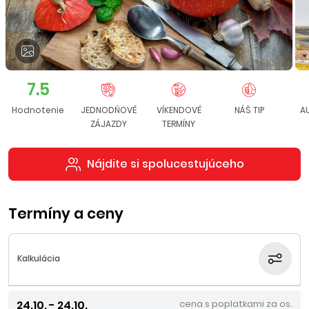
7.5
Hodnotenie
JEDNODŇOVÉ
VÍKENDOVÉ
NÁŠ TIP
A
ZÁJAZDY
TERMÍNY
Nájdite si spolucestujúceho
Termíny a ceny
Kalkulácia
24.10. - 24.10.
cena s poplatkami za os.