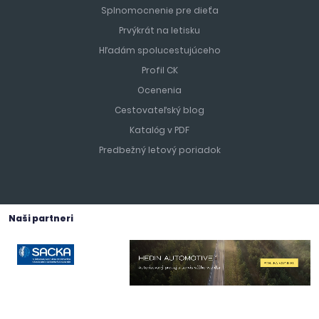
Splnomocnenie pre dieťa
Prvýkrát na letisku
Hľadám spolucestujúceho
Profil CK
Ocenenia
Cestovateľský blog
Katalóg v PDF
Predbežný letový poriadok
Naši partneri