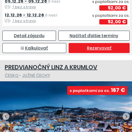
05.12.26 - 05.12.26
0 nocí
s poplatkami za os.
| bez stravy
52,00 €
12.12.26 - 12.12.26
0 nocí
s poplatkami za os.
| bez stravy
52,00 €
Detail zájazdu
Načítať ďalšie termíny
Kalkulovať
Rezervovať
PREDVIANOČNÝ LINZ A KRUMLOV
ČESKO
-
JUŽNÉ ČECHY
167 €
s poplatkami za os.