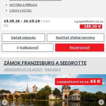
HISTÓRIA A PRÍRODA
2 NOCI V HOTELI
28.08.26 - 30.08.26
2 noci
s poplatkami za os.
285,00 €
Detail zájazdu
Načítať ďalšie termíny
Kalkulovať
Rezervovať
ZÁMOK FRANZESBURG A SEEGROTTE
JEDNODŇOVÉ ZÁJAZDY
-
RAKÚSKO
45 €
s poplatkami za os.