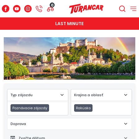
0
LAST MINUTE
Typ zájazdu
Krajina a oblasť
Poznávacie zájazdy
Rakúsko
Doprava
Zvoľte dátum