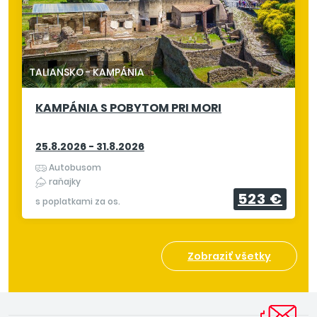
TALIANSKO
-
KAMPÁNIA
KAMPÁNIA S POBYTOM PRI MORI
25.8.2026 - 31.8.2026
Autobusom
raňajky
523 €
s poplatkami za os.
Zobraziť všetky