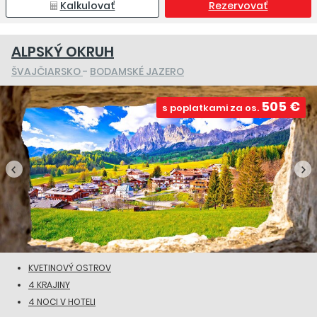
Kalkulovať
Rezervovať
ALPSKÝ OKRUH
ŠVAJČIARSKO
-
BODAMSKÉ JAZERO
505 €
s poplatkami za os.
KVETINOVÝ OSTROV
4 KRAJINY
4 NOCI V HOTELI