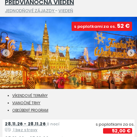
PREDVIANOČNÁ VIEDEŇ
JEDNODŇOVÉ ZÁJAZDY
-
VIEDEŇ
52 €
s poplatkami za os.
VÍKENDOVÉ TERMÍNY
VIANOČNÉ TRHY
OBĽÚBENÝ PROGRAM
28.11.26 - 28.11.26
0 nocí
s poplatkami za os.
| bez stravy
52,00 €