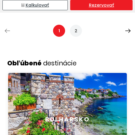
Kalkulovať
Rezervovať
1
2
Obľúbené
destinácie
BULHARSKO