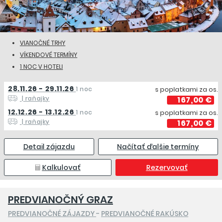
VIANOČNÉ TRHY
VÍKENDOVÉ TERMÍNY
1 NOC V HOTELI
28.11.26 - 29.11.26
1 noc
s poplatkami za os.
| raňajky
167,00 €
12.12.26 - 13.12.26
1 noc
s poplatkami za os.
| raňajky
167,00 €
Detail zájazdu
Načítať ďalšie termíny
Kalkulovať
Rezervovať
PREDVIANOČNÝ GRAZ
PREDVIANOČNÉ ZÁJAZDY
-
PREDVIANOČNÉ RAKÚSKO