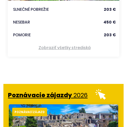
SLNEČNÉ POBREŽIE
203 €
NESEBAR
450 €
POMORIE
203 €
Zobraziť všetky strediská
Poznávacie zájazdy
2026
POZNÁVACÍ ZÁJAZD