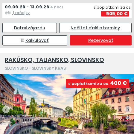
09.09.26 - 13.09.26
4 noci
s poplatkami za os.
| raňajky
505,00 €
Detail zájazdu
Načítať ďalšie termíny
Kalkulovať
Rezervovať
RAKÚSKO, TALIANSKO, SLOVINSKO
SLOVINSKO
-
SLOVINSKÝ KRAS
400 €
s poplatkami za os.