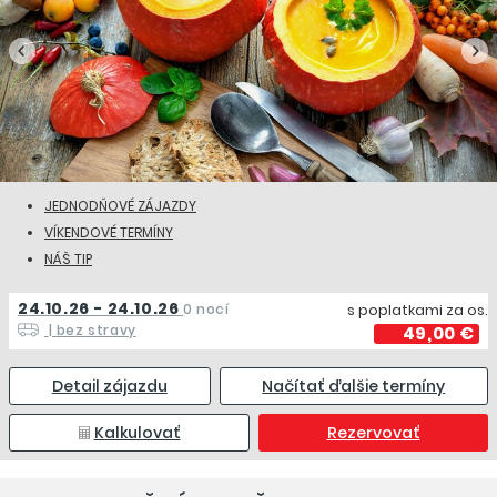
JEDNODŇOVÉ ZÁJAZDY
VÍKENDOVÉ TERMÍNY
NÁŠ TIP
24.10.26 - 24.10.26
0 nocí
s poplatkami za os.
| bez stravy
49,00 €
Detail zájazdu
Načítať ďalšie termíny
Kalkulovať
Rezervovať