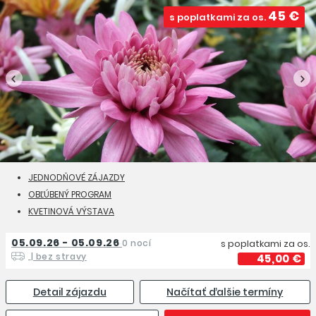
45 €
s poplatkami za os.
JEDNODŇOVÉ ZÁJAZDY
OBĽÚBENÝ PROGRAM
KVETINOVÁ VÝSTAVA
05.09.26 - 05.09.26
0 nocí
s poplatkami za os.
| bez stravy
45,00 €
Detail zájazdu
Načítať ďalšie termíny