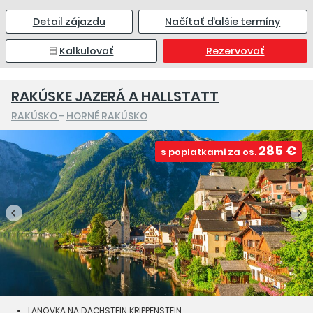
Detail zájazdu
Načítať ďalšie termíny
Kalkulovať
Rezervovať
RAKÚSKE JAZERÁ A HALLSTATT
RAKÚSKO
-
HORNÉ RAKÚSKO
285 €
s poplatkami za os.
LANOVKA NA DACHSTEIN KRIPPENSTEIN