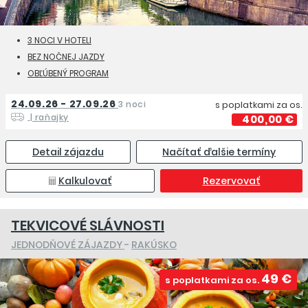
3 NOCI V HOTELI
BEZ NOČNEJ JAZDY
OBĽÚBENÝ PROGRAM
24.09.26 - 27.09.26
3 noci
s poplatkami za os.
| raňajky
400,00 €
Detail zájazdu
Načítať ďalšie termíny
Kalkulovať
Rezervovať
TEKVICOVÉ SLÁVNOSTI
JEDNODŇOVÉ ZÁJAZDY
-
RAKÚSKO
49 €
s poplatkami za os.