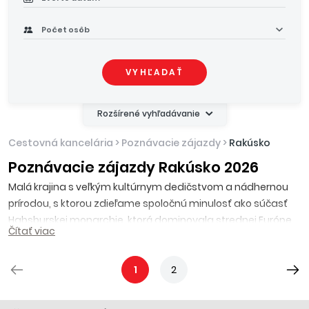
Počet osôb
VYHĽADAŤ
Rozšírené vyhľadávanie
Cestovná kancelária
>
Poznávacie zájazdy
>
Rakúsko
Poznávacie zájazdy Rakúsko 2026
Malá krajina s veľkým kultúrnym dedičstvom a nádhernou
prírodou, s ktorou zdieľame spoločnú minulosť ako súčasť
Habsburskej monarchie, ktorá dominovala strednej Európe
Čítať viac
viac ako 600 rokov s hlavným mestom
Viedňou
ako
centrom moci a kultúry. Ďalšími mestami, ktoré určite stoja
za návštevu je
Salzburg
, ktorý dal svetu Wolfganga
1
2
Amadea Mozarta,
Graz, Linz
,
Eisenstadt
a mnoho ďalších.
Veľkú časť Rakúska pokrývajú Alpy a vďaka zimným