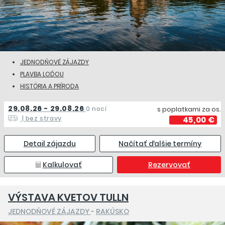
JEDNODŇOVÉ ZÁJAZDY
PLAVBA LOĎOU
HISTÓRIA A PRÍRODA
29.08.26 - 29.08.26
0 nocí
s poplatkami za os.
| bez stravy
45,00 €
Detail zájazdu
Načítať ďalšie termíny
Kalkulovať
Rezervovať
VÝSTAVA KVETOV TULLN
JEDNODŇOVÉ ZÁJAZDY
-
RAKÚSKO