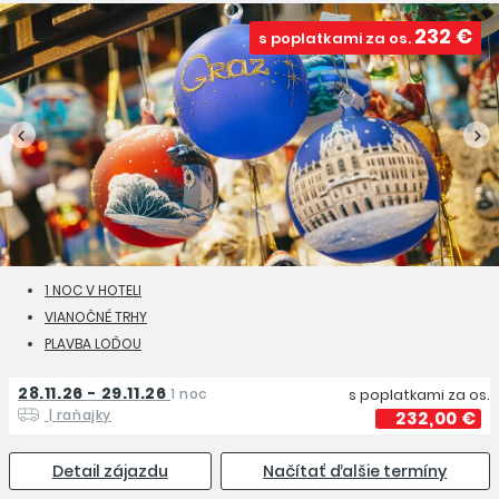
232 €
s poplatkami za os.
1 NOC V HOTELI
VIANOČNÉ TRHY
PLAVBA LOĎOU
28.11.26 - 29.11.26
1 noc
s poplatkami za os.
| raňajky
232,00 €
Detail zájazdu
Načítať ďalšie termíny