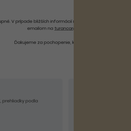
né. V prípade bližších informácií nás môžete kontaktovať n
emailom na
turancar@turancar.sk
.
Ďakujeme za pochopenie, kolektív CK Turancar.
V cene nie sú zahrn
 prehliadky podla
Odporúčaný doplatok -
alebo poistenie PLUS, mie
- príplatok 5 EUR, BA – be
možnosť určenia si termí
dohody v závislosti na p