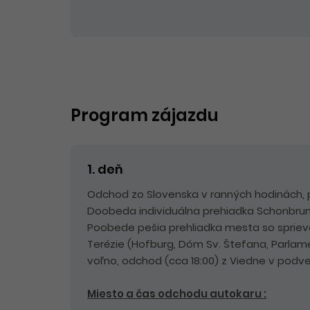
Program zájazdu
1. deň
Odchod zo Slovenska v ranných hodinách, 
Doobeda individuálna prehiadka Schonbrun
Poobede pešia prehliadka mesta so sprie
Terézie (Hofburg, Dóm Sv. Štefana, Parlamen
voľno, odchod (cca 18:00) z Viedne v pod
Miesto a čas odchodu autokaru :