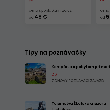
cena s poplatkami za os.
cena 
45 €
5
od
od
Tipy na poznávačky
Kampánia s pobytom pri mori
7 DŇOVÝ POZNÁVACÍ ZÁJAZD
Tajomstvá Škótska a jazera
Loch Ness