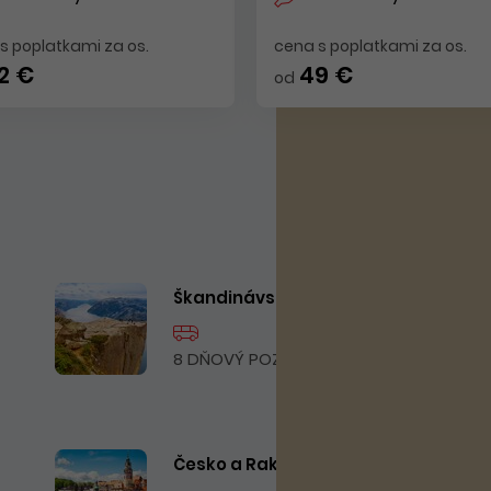
s poplatkami za os.
cena s poplatkami za os.
2 €
49 €
od
Škandinávsky okruh
8 DŇOVÝ POZNÁVACÍ ZÁJAZD
Česko a Rakúsko