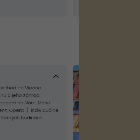
nie je možné poskytnúť zľ
príchod do Viedne.
nu a jeho záhrad.
vodcom na Nám. Márie
t, Opera...) Individuálne
večerných hodinách.