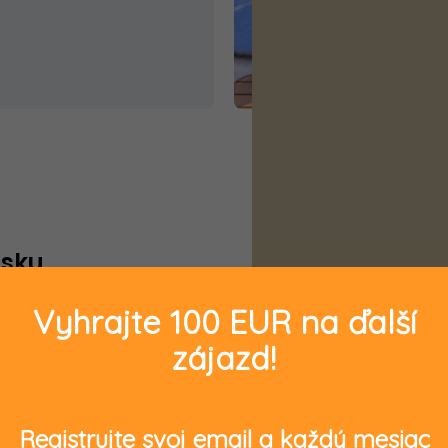
isku
Vyhrajte 100 EUR na ďalší
zájazd!
 nádhernou prírodou, s ktorou zdieľame spoločnú minulosť 
 viac ako 600 rokov s hlavným mestom
Viedňou
ako centrom 
Registrujte svoj email a každý mesiac