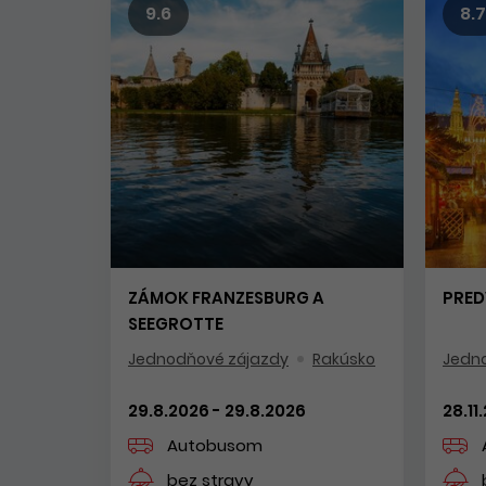
9.6
8.7
ZÁMOK FRANZESBURG A
PRED
SEEGROTTE
Jednodňové zájazdy
Rakúsko
Jedn
29.8.2026 - 29.8.2026
28.11
Autobusom
bez stravy