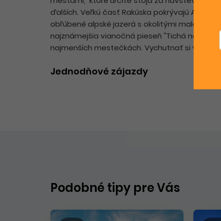
mestami, ktoré určite stoja za návštevu je
Sa
ďalších. Veľkú časť Rakúska pokrývajú Alpy a 
obľúbené alpské jazerá s okolitými malebný
najznámejšia vianočná pieseň "Tichá noc" a
t
najmenších mestečkách. Vychutnať si v Rakús
Jednodňové zájazdy
Podobné tipy pre Vás