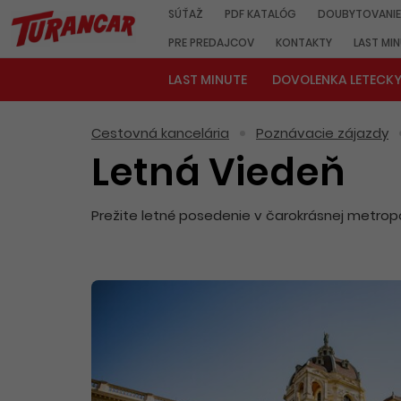
SÚŤAŽ
PDF KATALÓG
DOUBYTOVANIE
PRE PREDAJCOV
KONTAKTY
LAST MI
LAST MINUTE
DOVOLENKA LETECK
Cestovná kancelária
Poznávacie zájazdy
Letná Viedeň
Prežite letné posedenie v čarokrásnej metro