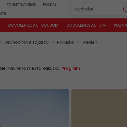
PONUKY NA MIERU
POUKAZ
NUTE
Y
DOVOLENKA AUTOBUSOM
DOVOLENKA AUTOM
POZNÁ
Jednodňové zájazdy
Rakúsko
Viedeň
pole hlavného mesta Rakúska.
Program