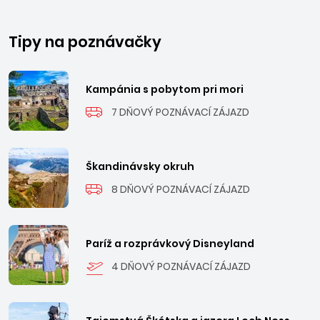
Tipy na poznávačky
Kampánia s pobytom pri mori
7 DŇOVÝ POZNÁVACÍ ZÁJAZD
Škandinávsky okruh
8 DŇOVÝ POZNÁVACÍ ZÁJAZD
Paríž a rozprávkový Disneyland
4 DŇOVÝ POZNÁVACÍ ZÁJAZD