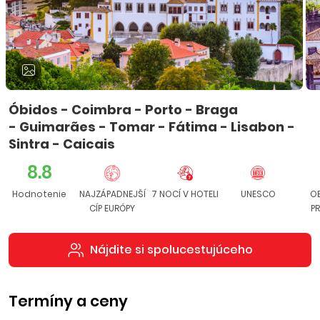
Óbidos - Coimbra - Porto - Braga
- Guimarães - Tomar - Fátima - Lisabon -
Sintra - Caicais
8.8
Hodnotenie
NAJZÁPADNEJŠÍ
7 NOCÍ V HOTELI
UNESCO
O
CÍP EURÓPY
P
Nájdite si spolucestujúceho
Termíny a ceny