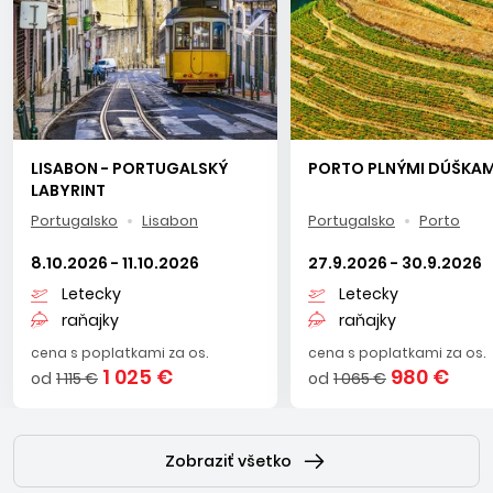
LISABON - PORTUGALSKÝ
PORTO PLNÝMI DÚŠKAM
LABYRINT
Portugalsko
Lisabon
Portugalsko
Porto
8.10.2026 - 11.10.2026
27.9.2026 - 30.9.2026
Letecky
Letecky
raňajky
raňajky
cena s poplatkami za os.
cena s poplatkami za os.
1 025 €
980 €
od
1 115 €
od
1 065 €
Zobraziť všetko