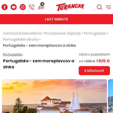
0
LAST MINUTE
Cestovná kancelária
>
Poznávacie zájazdy
>
Portugalsko
>
Portugalské okruhy
>
Portugalsko - zem moreplavcov a slnka
Portugalsko
Cena s poplatkami
Portugalsko - zem moreplavcov a
1 635 €
od
1 855 €
slnka
Kalkulovať