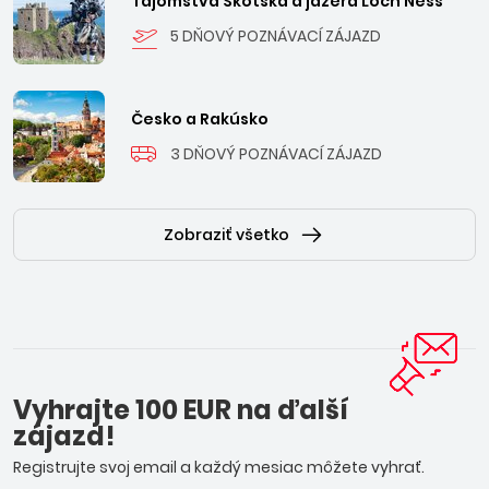
Tajomstvá Škótska a jazera Loch Ness
5 DŇOVÝ POZNÁVACÍ ZÁJAZD
Česko a Rakúsko
3 DŇOVÝ POZNÁVACÍ ZÁJAZD
Zobraziť všetko
Vyhrajte 100 EUR na ďalší
zájazd!
Registrujte svoj email a každý mesiac môžete vyhrať.