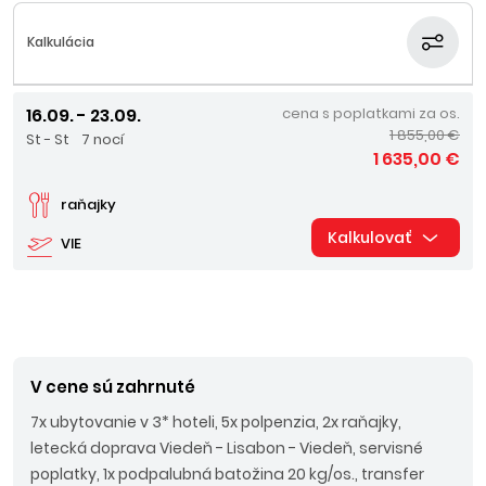
Kalkulácia
16.09. - 23.09.
cena s poplatkami za os.
1 855,00 €
St - St
7 nocí
1 635,00 €
raňajky
Kalkulovať
VIE
V cene sú zahrnuté
7x ubytovanie v 3* hoteli, 5x polpenzia, 2x raňajky,
letecká doprava Viedeň - Lisabon - Viedeň, servisné
poplatky,
1x podpalubná batožina 20 kg/os.,
transfer