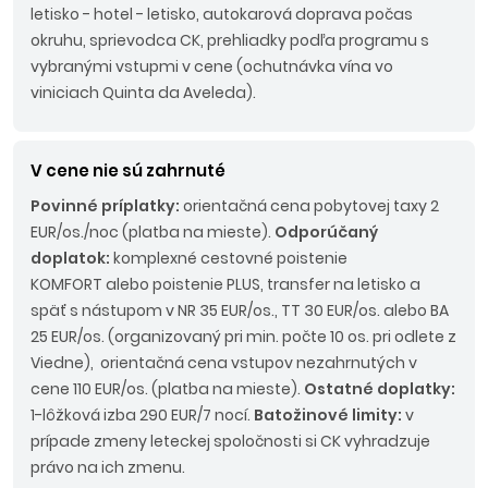
letisko - hotel - letisko, autokarová doprava počas
okruhu, sprievodca CK, prehliadky podľa programu s
vybranými vstupmi v cene (ochutnávka vína vo
viniciach Quinta da Aveleda).
V cene nie sú zahrnuté
Povinné príplatky:
orientačná cena pobytovej taxy 2
EUR/os./noc (platba na mieste).
Odporúčaný
doplatok:
komplexné cestovné poistenie
KOMFORT alebo poistenie PLUS, transfer na letisko a
späť s nástupom v NR 35 EUR/os., TT 30 EUR/os. alebo BA
25 EUR/os. (organizovaný pri min. počte 10 os. pri odlete z
Viedne), orientačná cena vstupov nezahrnutých v
cene 110 EUR/os. (platba na mieste).
Ostatné doplatky:
1-lôžková izba 290 EUR/7 nocí.
Batožinové limity:
v
prípade zmeny leteckej spoločnosti si CK vyhradzuje
právo na ich zmenu
.