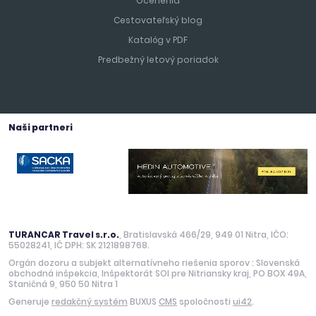
Ocenenia
Cestovateľský blog
Katalóg v PDF
Predbežný letový poriadok
Naši partneri
TURANCAR Travel s.r.o.
, Bratislavská 466/29, 949 01 Nitra, IČO:
55028241, IČ DPH: SK 2121898768.
Orgán dozoru a subjekt alternatívneho riešenia sporov : Slovenská
obchodná inšpekcia, Inšpektorát SOI pre Nitriansky kraj, PO BOX 49A,
Staničná 9, 950 50 Nitra 1
Generuje
redakčný systém
BUXUS
CMS
spoločnosti
ui42
.