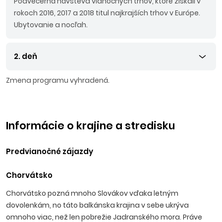
Podvečerná návšteva vianočných trhov, ktoré získali v
rokoch 2016, 2017 a 2018 titul najkrajších trhov v Európe.
Ubytovanie a nocľah.
2. deň
Zmena programu vyhradená.
Informácie o krajine a stredisku
Predvianočné zájazdy
Chorvátsko
Chorvátsko pozná mnoho Slovákov vďaka letným
dovolenkám, no táto balkánska krajina v sebe ukrýva
omnoho viac, než len pobrežie Jadranského mora. Práve