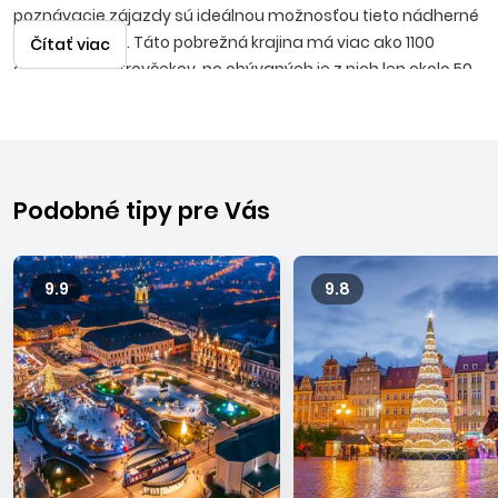
poznávacie zájazdy sú ideálnou možnosťou tieto nádherné
miesta objaviť. Táto pobrežná krajina má viac ako 1100
Čítať viac
ostrovov a ostrovčekov, no obývaných je z nich len okolo 50.
Obľúbené je hlavné mesto
Záhreb
, v ktorom sa každoročne
konajú jedny z najkrajších vianočných trhov v Európe, perla
Jadranu
Dubrovník,
ale aj množstvo ďalších malebných
mestečiek ako sú Trogir, Zadar alebo Šibenik. Čoraz väčšej
obľube sa tešia aj chorvátske národné parky plné
Podobné tipy pre Vás
nádherných scenérií, napríklad
Plitvice
, ale ale aj
národné
parky Krka, Una alebo Ostrožac
. Odporúčame vyskúšať aj
miestnu kuchyňu, ktorá je výbornou kombináciou talianskej,
9.9
9.8
stredomorskej a balkánskej kuchyne so skvelou šunkou
pršut, morskými plodmi, paški syrom a v neposlednom rade
výbornými vínami alebo tvrdou pálenkou rakijou.
Predvianočné zájazdy