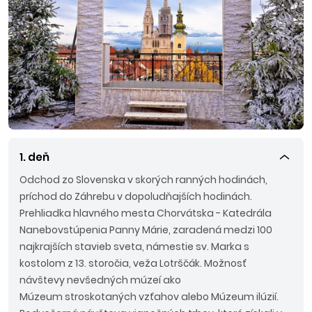
1. deň
Odchod zo Slovenska v skorých ranných hodinách,
príchod do Záhrebu v dopoludňajších hodinách.
Prehliadka hlavného mesta Chorvátska - Katedrála
Nanebovstúpenia Panny Márie, zaradená medzi 100
najkrajších stavieb sveta, námestie sv. Marka s
kostolom z 13. storočia, veža Lotrščák. Možnosť
návštevy nevšedných múzeí ako
Múzeum stroskotaných vzťahov alebo Múzeum ilúzií.