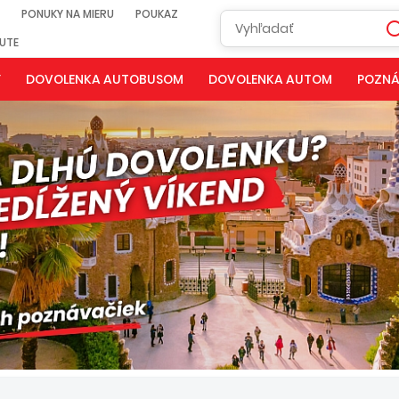
PONUKY NA MIERU
POUKAZ
NUTE
Y
DOVOLENKA AUTOBUSOM
DOVOLENKA AUTOM
POZNÁ