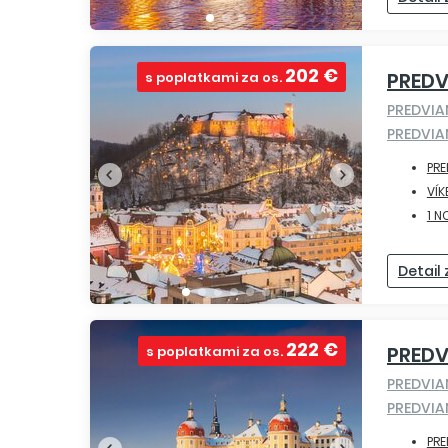
202 €
PREDV
s poplatkami za os.
PREDVI
PREDVIA
PR
VÍK
1 N
Detail
222 €
PRED
s poplatkami za os.
PREDVI
PREDVI
PR