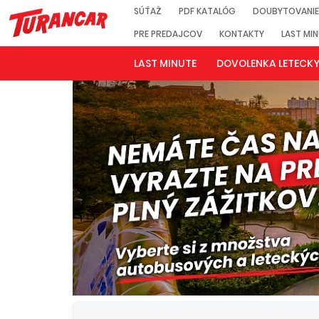
SÚŤAŽ
PDF KATALÓG
DOUBYTOVANIE
PRE PREDAJCOV
KONTAKTY
LAST MI
LAST MINUTE
DOVOLENKA LETECK