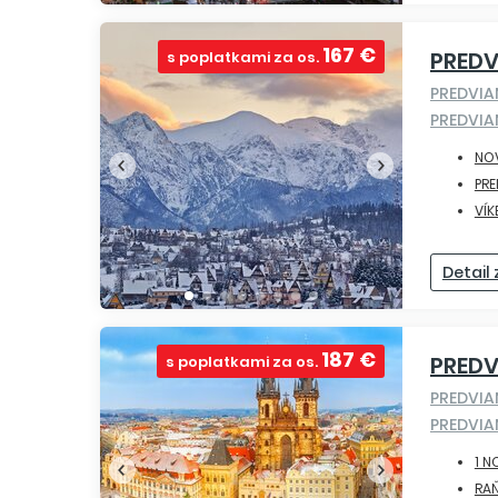
167 €
PRED
s poplatkami za os.
PREDVI
PREDVIA
NO
PR
VÍK
Detail
187 €
PRED
s poplatkami za os.
PREDVI
PREDVIA
1 N
RA