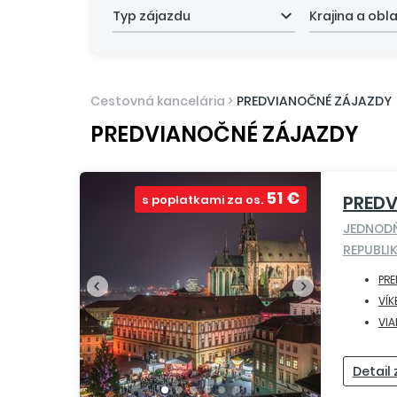
Typ zájazdu
Krajina a obl
Cestovná kancelária
>
PREDVIANOČNÉ ZÁJAZDY
PREDVIANOČNÉ ZÁJAZDY
51 €
PRED
s poplatkami za os.
JEDNOD
REPUBLI
PR
VÍK
VI
Detail