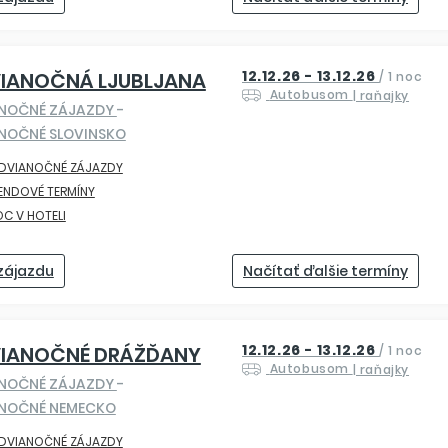
12.12.26 - 13.12.26
IANOČNÁ LJUBLJANA
/
1 noc
Autobusom
| raňajky
ANOČNÉ ZÁJAZDY
-
NOČNÉ SLOVINSKO
EDVIANOČNÉ ZÁJAZDY
ENDOVÉ TERMÍNY
OC V HOTELI
 zájazdu
Načítať ďalšie termíny
12.12.26 - 13.12.26
VIANOČNÉ DRÁŽĎANY
/
1 noc
Autobusom
| raňajky
ANOČNÉ ZÁJAZDY
-
ANOČNÉ NEMECKO
EDVIANOČNÉ ZÁJAZDY