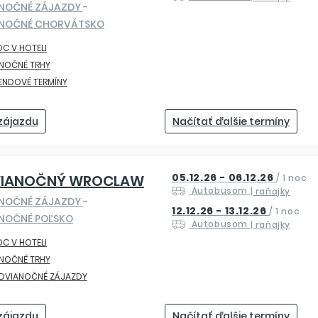
ANOČNÉ ZÁJAZDY
-
ANOČNÉ CHORVÁTSKO
OC V HOTELI
ANOČNÉ TRHY
ENDOVÉ TERMÍNY
 zájazdu
Načítať ďalšie termíny
05.12.26 - 06.12.26
VIANOČNÝ WROCLAW
/
1 noc
Autobusom
| raňajky
ANOČNÉ ZÁJAZDY
-
12.12.26 - 13.12.26
/
1 noc
NOČNÉ POĽSKO
Autobusom
| raňajky
OC V HOTELI
ANOČNÉ TRHY
EDVIANOČNÉ ZÁJAZDY
 zájazdu
Načítať ďalšie termíny