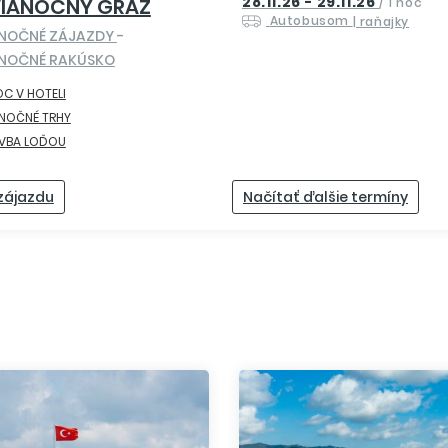
28.11.26 - 29.11.26
VIANOČNÝ GRAZ
/
1 noc
Autobusom
| raňajky
ANOČNÉ ZÁJAZDY
-
ANOČNÉ RAKÚSKO
OC V HOTELI
ANOČNÉ TRHY
AVBA LOĎOU
 zájazdu
Načítať ďalšie termíny