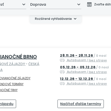
asť
Doprava
Zvoľte dá
Rozšírené vyhľadávanie
28.11.26 - 28.11.26
VIANOČNÉ BRNO
/
0 nocí
Autobusom
| bez stravy
ŇOVÉ ZÁJAZDY
-
ČESKÁ
05.12.26 - 05.12.26
/
0 nocí
KA
Autobusom
| bez stravy
EDVIANOČNÉ ZÁJAZDY
12.12.26 - 12.12.26
/
0 nocí
Autobusom
| bez stravy
ENDOVÉ TERMÍNY
ANOČNÉ TRHY
 zájazdu
Načítať ďalšie termíny