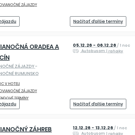
EDVIANOČNÉ ZÁJAZDY
 zájazdu
Načítať ďalšie termíny
05.12.26 - 06.12.26
VIANOČNÁ ORADEA A
/
1 noc
Autobusom
| raňajky
CÍN
ANOČNÉ ZÁJAZDY
-
ANOČNÉ RUMUNSKO
OC V HOTELI
EDVIANOČNÉ ZÁJAZDY
ENDOVÉ TERMÍNY
 zájazdu
Načítať ďalšie termíny
12.12.26 - 13.12.26
VIANOČNÝ ZÁHREB
/
1 noc
Autobusom
| raňajky