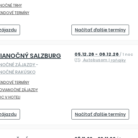
ANOČNÉ TRHY
ENDOVÉ TERMÍNY
 zájazdu
Načítať ďalšie termíny
05.12.26 - 06.12.26
VIANOČNÝ SALZBURG
/
1 noc
Autobusom
| raňajky
ANOČNÉ ZÁJAZDY
-
ANOČNÉ RAKÚSKO
ENDOVÉ TERMÍNY
EDVIANOČNÉ ZÁJAZDY
OC V HOTELI
 zájazdu
Načítať ďalšie termíny