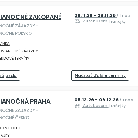
28.11.26 - 29.11.26
VIANOČNÉ ZAKOPANÉ
/
1 noc
Autobusom
| raňajky
ANOČNÉ ZÁJAZDY
-
NOČNÉ POĽSKO
VINKA
EDVIANOČNÉ ZÁJAZDY
ENDOVÉ TERMÍNY
 zájazdu
Načítať ďalšie termíny
05.12.26 - 06.12.26
VIANOČNÁ PRAHA
/
1 noc
Autobusom
| raňajky
ANOČNÉ ZÁJAZDY
-
NOČNÉ ČESKO
OC V HOTELI
ŇAJKY