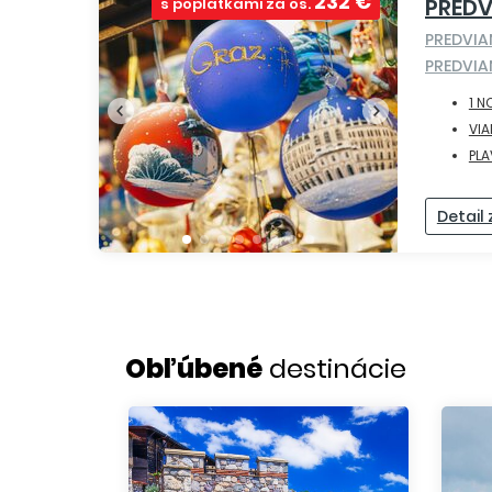
232 €
PRED
s poplatkami za os.
PREDVI
PREDVI
1 N
VI
PL
Detail
Obľúbené
destinácie