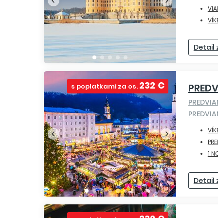
VI
VÍK
Detail
232 €
PRED
s poplatkami za os.
PREDVI
PREDVI
VÍK
PR
1 N
Detail