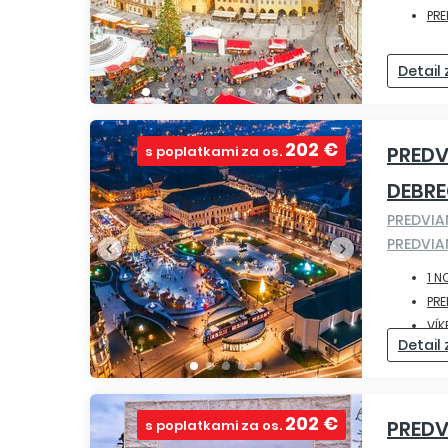
PR
Detail
202 €
PRED
s poplatkami za os.
DEBRE
PREDVI
PREDVI
1 N
PR
VÍK
Detail
202 €
PRED
s poplatkami za os.