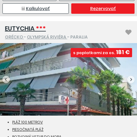
Kalkulovať
Rezervovať
EUTYCHIA
***
GRÉCKO
-
OLYMPSKÁ RIVIÉRA
- PARALIA
181 €
s poplatkami za os.
PLÁŽ 100 METROV
PIESOČNATÁ PLÁŽ
POZVOĽNÝ VSTUP DO MORA