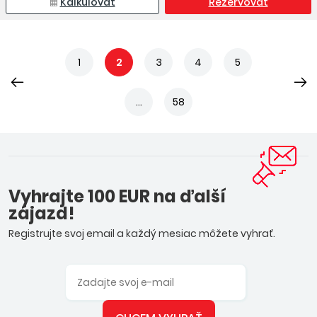
Kalkulovať
Rezervovať
1
2
3
4
5
...
58
Vyhrajte 100 EUR na ďalší
zájazd!
Registrujte svoj email a každý mesiac môžete vyhrať.