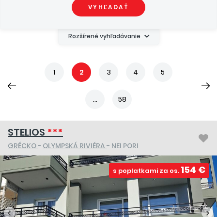
VYHĽADAŤ
Rozšírené vyhľadávanie
1
2
3
4
5
...
58
STELIOS
***
GRÉCKO
-
OLYMPSKÁ RIVIÉRA
- NEI PORI
154 €
s poplatkami za os.