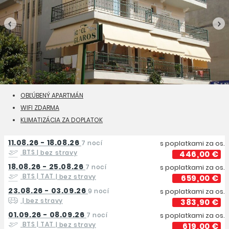
OBĽÚBENÝ APARTMÁN
WIFI ZDARMA
KLIMATIZÁCIA ZA DOPLATOK
11.08.26 - 18.08.26
7 nocí
s poplatkami za os.
BTS
| bez stravy
446,00 €
18.08.26 - 25.08.26
7 nocí
s poplatkami za os.
BTS | TAT
| bez stravy
659,00 €
23.08.26 - 03.09.26
9 nocí
s poplatkami za os.
| bez stravy
383,90 €
01.09.26 - 08.09.26
7 nocí
s poplatkami za os.
BTS | TAT
| bez stravy
619,00 €