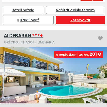
Detail hotela
Načítať ďalšie termíny
Kalkulovať
Rezervovať
ALDEBARAN
***+
GRÉCKO
-
THASOS
- LIMENARIA
201 €
s poplatkami za os.