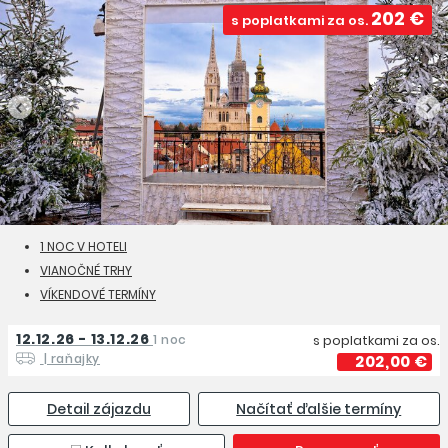
202 €
s poplatkami za os.
1 NOC V HOTELI
VIANOČNÉ TRHY
VÍKENDOVÉ TERMÍNY
12.12.26 - 13.12.26
1 noc
s poplatkami za os.
| raňajky
202,00 €
Detail zájazdu
Načítať ďalšie termíny