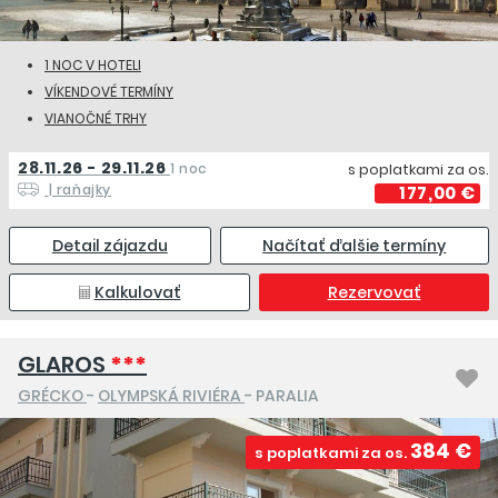
1 NOC V HOTELI
VÍKENDOVÉ TERMÍNY
VIANOČNÉ TRHY
28.11.26 - 29.11.26
1 noc
s poplatkami za os.
| raňajky
177,00 €
Detail zájazdu
Načítať ďalšie termíny
Kalkulovať
Rezervovať
GLAROS
***
GRÉCKO
-
OLYMPSKÁ RIVIÉRA
- PARALIA
384 €
s poplatkami za os.