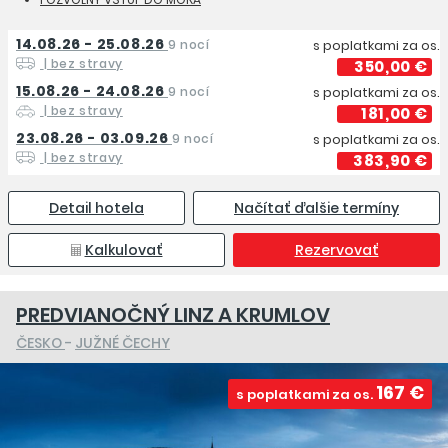
14.08.26 - 25.08.26
9 nocí
s poplatkami za os.
| bez stravy
350,00 €
15.08.26 - 24.08.26
9 nocí
s poplatkami za os.
| bez stravy
181,00 €
23.08.26 - 03.09.26
9 nocí
s poplatkami za os.
| bez stravy
383,90 €
Detail hotela
Načítať ďalšie termíny
Kalkulovať
Rezervovať
PREDVIANOČNÝ LINZ A KRUMLOV
ČESKO
-
JUŽNÉ ČECHY
167 €
s poplatkami za os.