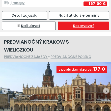
| raňajky
167,00 €
Detail zájazdu
Načítať ďalšie termíny
Kalkulovať
Rezervovať
PREDVIANOČNÝ KRAKOW S
WIELICZKOU
PREDVIANOČNÉ ZÁJAZDY
-
PREDVIANOČNÉ POĽSKO
177 €
s poplatkami za os.