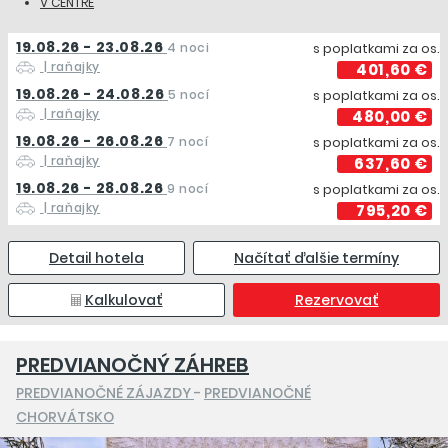
V CENTRE
19.08.26 - 23.08.26
4 noci
s poplatkami za os.
| raňajky
401,60 €
19.08.26 - 24.08.26
5 nocí
s poplatkami za os.
| raňajky
480,00 €
19.08.26 - 26.08.26
7 nocí
s poplatkami za os.
| raňajky
637,60 €
19.08.26 - 28.08.26
9 nocí
s poplatkami za os.
| raňajky
795,20 €
Detail hotela
Načítať ďalšie termíny
Kalkulovať
Rezervovať
PREDVIANOČNÝ ZÁHREB
PREDVIANOČNÉ ZÁJAZDY
-
PREDVIANOČNÉ
CHORVÁTSKO