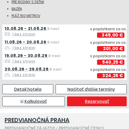
PRE RODINY S DEŤMI
BAZÉN
PLÁŽ 150 METROV
10.08.26 - 21.08.26
9 nocí
s poplatkami za os.
| bez stravy
345,00 €
11.08.26 - 20.08.26
9 nocí
s poplatkami za os.
| bez stravy
201,00 €
19.08.26 - 30.08.26
9 nocí
s poplatkami za os.
| bez stravy
540,25 €
20.08.26 - 29.08.26
9 nocí
s poplatkami za os.
| bez stravy
324,25 €
Detail hotela
Načítať ďalšie termíny
Kalkulovať
Rezervovať
PREDVIANOČNÁ PRAHA
PREDVIANOČNÉ ZÁJAZDY
-
PREDVIANOČNÉ ČESKO