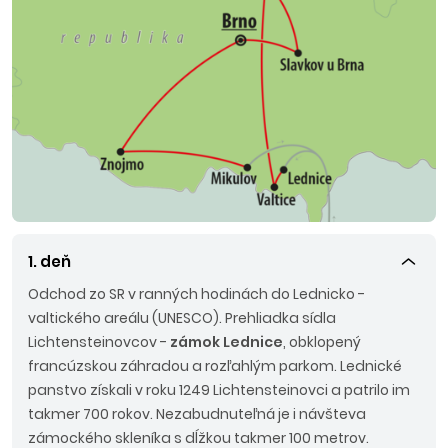
1. deň
Odchod zo SR v ranných hodinách do Lednicko -
valtického areálu (UNESCO). Prehliadka sídla
Lichtensteinovcov -
zámok Lednice
, obklopený
francúzskou záhradou a rozľahlým parkom. Lednické
panstvo získali v roku 1249 Lichtensteinovci a patrilo im
takmer 700 rokov. Nezabudnuteľná je i návšteva
zámockého skleníka s dĺžkou takmer 100 metrov.