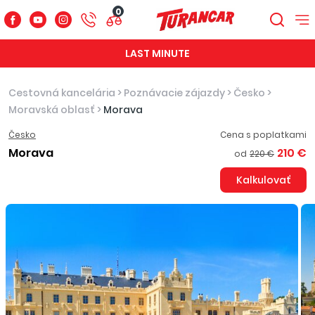
0
LAST MINUTE
Cestovná kancelária
>
Poznávacie zájazdy
>
Česko
>
Moravská oblasť
>
Morava
Česko
Cena s poplatkami
Morava
210 €
od
220 €
Kalkulovať