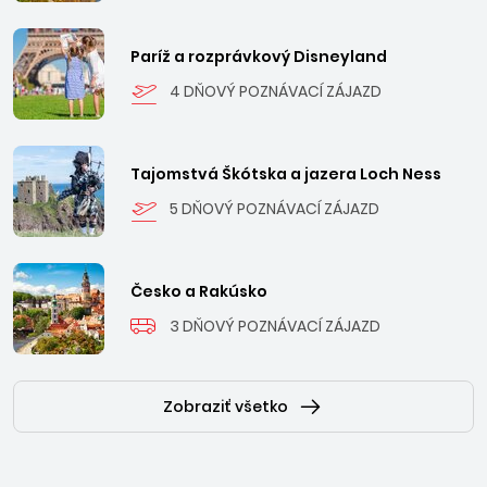
Paríž a rozprávkový Disneyland
4 DŇOVÝ POZNÁVACÍ ZÁJAZD
Tajomstvá Škótska a jazera Loch Ness
5 DŇOVÝ POZNÁVACÍ ZÁJAZD
Česko a Rakúsko
3 DŇOVÝ POZNÁVACÍ ZÁJAZD
Zobraziť všetko