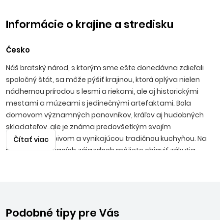
Informácie o krajine a stredisku
Česko
Náš bratský národ, s ktorým sme ešte donedávna zdieľali
spoločný štát, sa môže pýšiť krajinou, ktorá oplýva nielen
nádhernou prírodou s lesmi a riekami, ale aj historickými
mestami a múzeami s jedinečnými artefaktami. Bola
domovom významných panovníkov, kráľov aj hudobných
skladateľov, ale je známa predovšetkým svojím
osviežujúcim pivom a vynikajúcou tradičnou kuchyňou. Na
Čítať viac
našich poznávacích zájazdoch môžete objaviť zákutia
hlavného mesta
Prahy
, preskúmať najkrajšie české hrady
ako
Hluboká
alebo
Karlštejn
, romantické zámky
Lednice a
Valtice, Litomyšl
, malebné mestá a mestečká ako
Český
Krumlov, Kroměříž, Kutná Hora, Karlovy Vary
a mnoho
ďalších krásnych lokalít. Milovníci prírodných krás si prídu na
Podobné tipy pre Vás