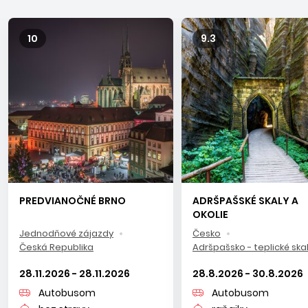
svoje pri prechádzkach v
Českom Švajčiarsku
, v národnom
parku
Šumava
alebo pomedzi majestátne
Adršpašské
skaly
.
10
9.3
PREDVIANOČNÉ BRNO
ADRŠPAŠSKÉ SKALY A
OKOLIE
Jednodňové zájazdy
Česko
Česká Republika
Adršpašsko - teplické ska
28.11.2026 - 28.11.2026
28.8.2026 - 30.8.2026
Autobusom
Autobusom