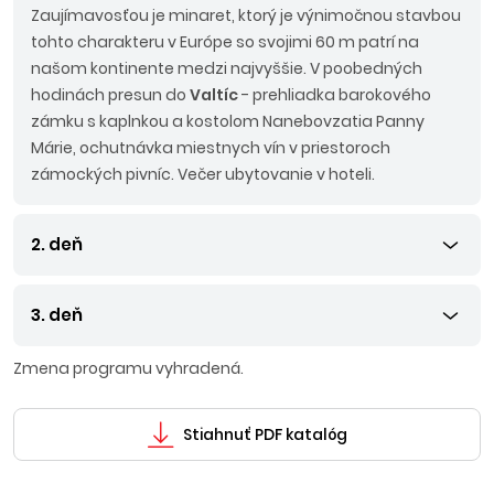
Zaujímavosťou je minaret, ktorý je výnimočnou stavbou
tohto charakteru v Európe so svojimi 60 m patrí na
našom kontinente medzi najvyššie. V poobedných
hodinách presun do
Valtíc
- prehliadka barokového
zámku s kaplnkou a kostolom Nanebovzatia Panny
Márie, ochutnávka miestnych vín v priestoroch
zámockých pivníc. Večer ubytovanie v hoteli.
2. deň
3. deň
Zmena programu vyhradená.
Stiahnuť PDF katalóg