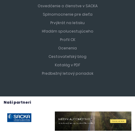
Osvedčenie o členstve v SACKA
Splnomocnenie pre dieťa
Prvýkrát na letisku
Hľadám spolucestujúceho
Profil CK
Ocenenia
Cestovateľský blog
Katalóg v PDF
Predbežný letový poriadok
Naši partneri