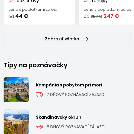
bez stravy
raňajky
cena s poplatkami za os.
cena s poplatkami za os.
44 €
247 €
od
od
252 €
Zobraziť všetko
Tipy na poznávačky
Kampánia s pobytom pri mori
7 DŇOVÝ POZNÁVACÍ ZÁJAZD
Škandinávsky okruh
8 DŇOVÝ POZNÁVACÍ ZÁJAZD