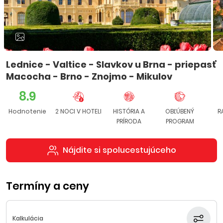
Lednice - Valtice - Slavkov u Brna - priepasť
Macocha - Brno - Znojmo - Mikulov
8.9
Hodnotenie
2 NOCI V HOTELI
HISTÓRIA A
OBĽÚBENÝ
R
PRÍRODA
PROGRAM
Nájdite si spolucestujúceho
Termíny a ceny
Kalkulácia