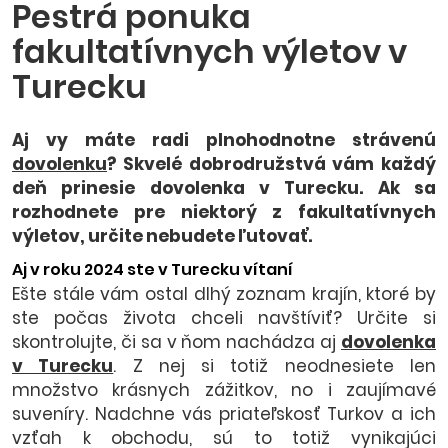
Pestrá ponuka
fakultatívnych výletov v
Turecku
Aj vy máte radi plnohodnotne strávenú
dovolenku
? Skvelé dobrodružstvá vám každý
deň prinesie dovolenka v Turecku. Ak sa
rozhodnete pre niektorý z fakultatívnych
výletov, určite nebudete ľutovať.
Aj v roku 2024 ste v Turecku vítaní
Ešte stále vám ostal dlhý zoznam krajín, ktoré by
ste počas života chceli navštíviť? Určite si
skontrolujte, či sa v ňom nachádza aj
dovolenka
v Turecku
. Z nej si totiž neodnesiete len
množstvo krásnych zážitkov, no i zaujímavé
suveníry. Nadchne vás priateľskosť Turkov a ich
vzťah k obchodu, sú to totiž vynikajúci