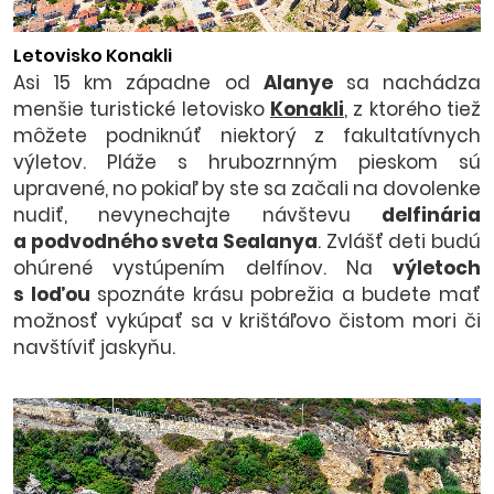
Letovisko Konakli
Asi 15 km západne od
Alanye
sa nachádza
menšie turistické letovisko
Konakli
, z ktorého tiež
môžete podniknúť niektorý z fakultatívnych
výletov. Pláže s hrubozrnným pieskom sú
upravené, no pokiaľ by ste sa začali na dovolenke
nudiť, nevynechajte návštevu
delfinária
a podvodného sveta Sealanya
. Zvlášť deti budú
ohúrené vystúpením delfínov. Na
výletoch
s loďou
spoznáte krásu pobrežia a budete mať
možnosť vykúpať sa v krištáľovo čistom mori či
navštíviť jaskyňu.