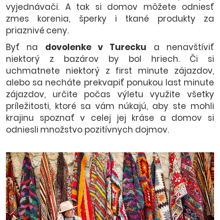
vyjednávači. A tak si domov môžete odniesť
zmes korenia, šperky i tkané produkty za
priaznivé ceny.
Byť na
dovolenke v Turecku
a nenavštíviť
niektorý z bazárov by bol hriech. Či si
uchmatnete niektorý z first minute zájazdov,
alebo sa necháte prekvapiť ponukou last minute
zájazdov, určite počas výletu využite všetky
príležitosti, ktoré sa vám núkajú, aby ste mohli
krajinu spoznať v celej jej kráse a domov si
odniesli množstvo pozitívnych dojmov.