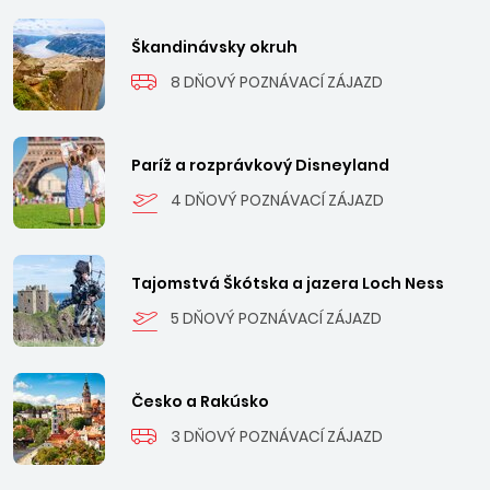
Škandinávsky okruh
8 DŇOVÝ POZNÁVACÍ ZÁJAZD
Paríž a rozprávkový Disneyland
4 DŇOVÝ POZNÁVACÍ ZÁJAZD
Tajomstvá Škótska a jazera Loch Ness
5 DŇOVÝ POZNÁVACÍ ZÁJAZD
Česko a Rakúsko
3 DŇOVÝ POZNÁVACÍ ZÁJAZD