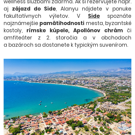
wellness službami zdarma. Ak si rezervujete napr.
aj
zájazd do Side
, Alanyu nájdete v ponuke
fakultatívnych výletov. V
Side
spoznáte
najznámejšie
pamätihodnosti
mesta, byzantské
kostoly,
rímske kúpele, Apollónov chrám
či
amfiteáter z 2. storočia a v obchodoch
a bazároch sa dostanete k typickým suvenírom.