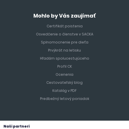
Mohlo by Vás zaujímať
Certifikát poistenia
Osvedčenie o členstve v SACKA
Splnomocnenie pre dieťa
Prvýkrát na letisku
Hľadám spolucestujúceho
Profil CK
Ocenenia
Cestovateľský blog
Katalóg v PDF
Predbežný letový poriadok
Naši partneri