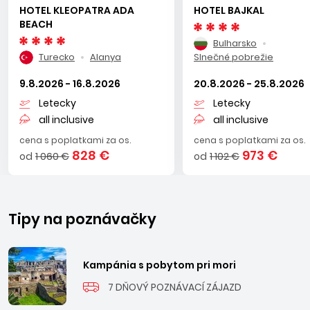
HOTEL KLEOPATRA ADA
HOTEL BAJKAL
BEACH
Bulharsko
Turecko
Alanya
Slnečné pobrežie
9.8.2026 - 16.8.2026
20.8.2026 - 25.8.2026
Letecky
Letecky
all inclusive
all inclusive
cena s poplatkami za os.
cena s poplatkami za os.
828 €
973 €
od
1 060 €
od
1 102 €
Tipy na poznávačky
Kampánia s pobytom pri mori
7 DŇOVÝ POZNÁVACÍ ZÁJAZD