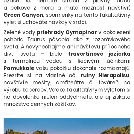
úžase. Ak nemáte strach z plavby loďou
a celkovo z mora a máte možnosť navštíviť
Green Canyon
, spomienky na tento fakultatívny
výlet si uchováte navždy v srdci.
Zelené vody
priehrady Oymapinar
v obkolesení
pohoria Taurus pôsobia ako z rozprávkového
sveta. A nevynechajme ani návštevu prírodného
divu sveta – biele
travertínové jazierka
s termálnou vodou s liečivými účinkami
Pamukkale
vašu pokožku dokonale rozmaznajú.
Prezrite si na vlastné oči
ruiny Hierapolisu
,
navštívte mešity, amfiteátre či továreň na
výrobu kobercov. Vďaka fakultatívnym výletom si
na dovolenke nielen oddýchnete, ale aj získate
množstvo cenných zážitkov.