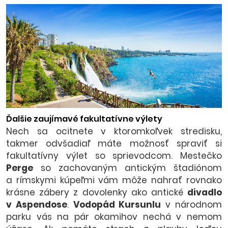
Ďalšie zaujímavé fakultatívne výlety
Nech sa ocitnete v ktoromkoľvek stredisku,
takmer odvšadiaľ máte možnosť spraviť si
fakultatívny výlet so sprievodcom. Mestečko
Perge
so zachovaným antickým štadiónom
a rímskymi kúpeľmi vám môže nahrať rovnako
krásne zábery z dovolenky ako antické
divadlo
v Aspendose
.
Vodopád Kursunlu
v národnom
parku vás na pár okamihov nechá v nemom