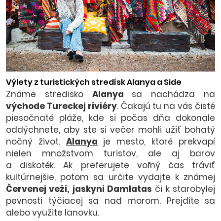
Výlety z turistických stredísk Alanya a Side
Známe stredisko
Alanya
sa nachádza na
východe Tureckej riviéry
. Čakajú tu na vás čisté
piesočnaté pláže, kde si počas dňa dokonale
oddýchnete, aby ste si večer mohli užiť bohatý
nočný život.
Alanya
je mesto, ktoré prekvapí
nielen množstvom turistov, ale aj barov
a diskoték. Ak preferujete voľný čas tráviť
kultúrnejšie, potom sa určite vydajte k známej
Červenej veži, jaskyni Damlatas
či k starobylej
pevnosti týčiacej sa nad morom. Prejdite sa
alebo využite lanovku.