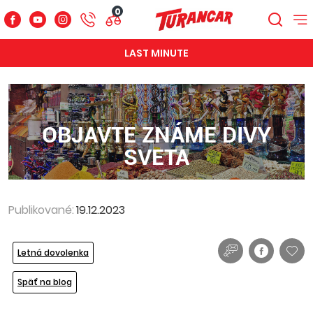
0
LAST MINUTE
OBJAVTE ZNÁME DIVY
SVETA
Publikované:
19.12.2023
Letná dovolenka
Späť na blog