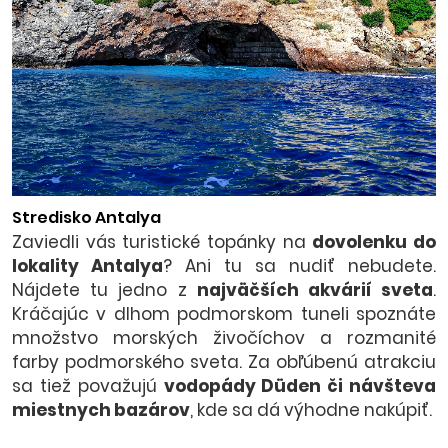
Stredisko Antalya
Zaviedli vás turistické topánky na
dovolenku do
lokality Antalya
? Ani tu sa nudiť nebudete.
Nájdete tu jedno z
najväčších akvárií sveta
.
Kráčajúc v dlhom podmorskom tuneli spoznáte
množstvo morských živočíchov a rozmanité
farby podmorského sveta. Za obľúbenú atrakciu
sa tiež považujú
vodopády D
üden či návšteva
miestnych bazárov
, kde sa dá výhodne nakúpiť.