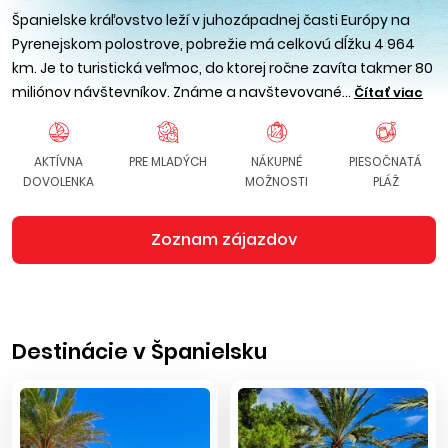
Španielske kráľovstvo leží v juhozápadnej časti Európy na
Pyrenejskom polostrove, pobrežie má celkovú dĺžku 4 964
km. Je to turistická veľmoc, do ktorej ročne zavíta takmer 80
miliónov návštevníkov. Známe a navštevované...
Čítať viac
AKTÍVNA
PRE MLADÝCH
NÁKUPNÉ
PIESOČNATÁ
DOVOLENKA
MOŽNOSTI
PLÁŽ
Zoznam zájazdov
Destinácie v Španielsku