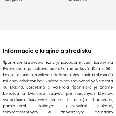
Informácie o krajine a stredisku
Španielske kráľovstvo leží v juhozápadnej časti Európy na
Pyrenejskom polostrove, pobrežie má celkovú dĺžku 4 964
km. Je to turistická veľmoc, do ktorej ročne zavíta takmer 80
miliónov návštevníkov. Známe a navštevované veľkomestá
sú Madrid, Barcelona a Valencia. Španielsko je známe
bohatou a kvalitnou stravou pre náročných klientov,
vynikajúcim červeným vínom, historickými budovami,
pamiatkami, zlatistými pieskovými plážami,
temperamentným a zhovorčivým domácim