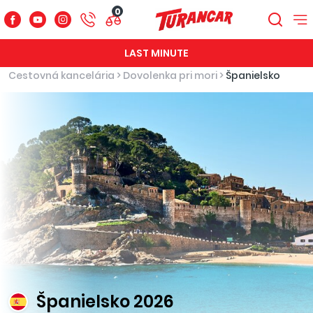
0
LAST MINUTE
Cestovná kancelária
>
Dovolenka pri mori
>
Španielsko
Španielsko 2026