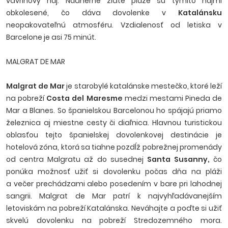
vavrínový háj. Nádherné zlaté pláže sú týmito hájmi
obkolesené, čo dáva dovolenke v
Katalánsku
neopakovateľnú atmosféru. Vzdialenosť od letiska v
Barcelone je asi 75 minút.
MALGRAT DE MAR
Malgrat de Mar
je starobylé katalánske mestečko, ktoré leží
na pobreží
Costa del Maresme
medzi mestami Pineda de
Mar a Blanes. So španielskou Barcelonou ho spájajú priamo
železnica aj miestne cesty či diaľnica. Hlavnou turistickou
oblasťou tejto španielskej dovolenkovej destinácie je
hotelová zóna, ktorá sa tiahne pozdĺž pobrežnej promenády
od centra Malgratu až do susednej
Santa Susanny,
čo
ponúka možnosť užiť si dovolenku počas dňa na pláži
a večer prechádzami alebo posedením v bare pri lahodnej
sangrii. Malgrat de Mar patrí k najvyhľadávanejším
letoviskám na pobreží Katalánska. Neváhajte a poďte si užiť
skvelú dovolenku na pobreží Stredozemného mora.