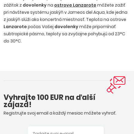
zážitok z
dovolenky
na
ostrove Lanzarote
môžete zažiť
pri návšteve systému jaskýň v Jameos del Aqua, kde jedna
z jaskýň slúži ako koncertná miestnosť. Teplota na ostrove
Lanzarote
počas Vašej
dovolenky
môže pripomínať
subtropické pásmo, teploty sa zvyčajne pohybujú od 23°C
do 30°C.
Vyhrajte 100 EUR na ďalší
zájazd!
Registrujte svoj email a každý mesiac môžete vyhrať.