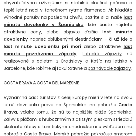
obyvateľstvom užívajúcim si stabilné slnečné počasie a
teplé letné noci v tanečnom rytme flamenca. Ak hľadáte
výhodné ponuky na poslednú chvíľu, pozrite si aj naše
last
minute dovolenky v Španielsku
, kde často nájdete
atraktívne ceny, alebo objavte ďalšie
last minute
dovolenky
naprieč obľúbenými destináciami -
či už ide o
last minute dovolenku pri mori
alebo atraktívne
last
minute poznávacie zájazdy
.
Letecké zájazdy
sú
realizované s odletmi z Bratislavy a Košíc na letisko v
Barcelone, kde robíme aj fakultatívne a
poznávacie zájazdy
.
COSTA BRAVA A COSTA DEL MARESME
Významná časť turistov z celej Európy mieri v lete na svoju
letnú dovolenku práve do Španielska, na pobrežie
Costa
Brava,
vďaka tomu, že sú to najbližšie pláže Španielska.
Zálivy s plážami s hrubozrnným zlatistým pieskom striedajú
skalnaté útesy s turistickými chodníčkami s výhľadom na
pobrežie Costa Brava. Morské pobrežie pokračuje smerom