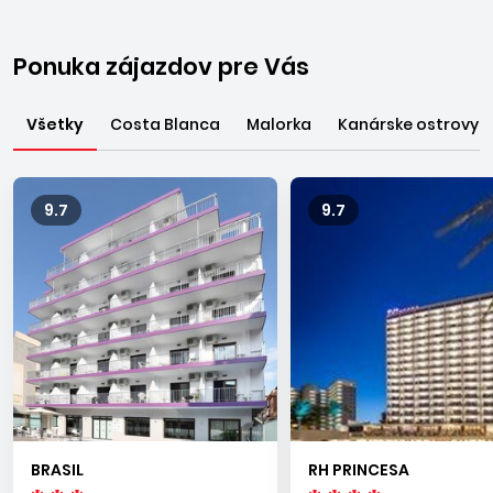
Ponuka zájazdov pre Vás
Všetky
Costa Blanca
Malorka
Kanárske ostrovy
9.7
9.7
BRASIL
RH PRINCESA