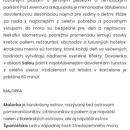
rozľahlým plážam s jemným pieskom a tematickým
parkom Port Aventura a Aquopolis je mimoriadne obľúbenou
dovolenkovou destináciou najmä pre rodiny s deťmi. Pláže
sa radia k najčistejším z celého pobrežia a pozvoľným
vstupom do mora sú bezpečné pre deti a neplavcov.
Niekoľko kilometrovú pobrežnú promenádu lemujú stovky
kvetov, paliem, reštaurácií, obchodov a luxusných hotelov.
Atrakciou mesta sú fontány, ktoré každý deň vo večerných
hodinách vytvárajú nádherné svetelné efekty. Dovolenka
v oblasti
Salou
patrí k najobľúbenejším dovolenkám turistov
z celého sveta. Vzdialenosť od letiska v Barcelone je
približne 60 minút.
MALORKA
Malorka
je čarokrásny ostrov, nazývaný tiež ostrovom
pomarančovníkov, citrónovníkov a paliem a je najväčší
nielen z Baleárských ostrovov, ale aj najväčší ostrov
Španielska
. Leží v západnej časti Stredozemného mora,