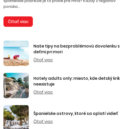
španielske pobrežie je to pravé pre mňa? Každý z regiónov
ponúka...
Čítať viac
Naše tipy na bezproblémovú dovolenku s
deťmi pri mori
Čítať viac
Hotely adults only: miesto, kde detský krik
neexistuje
Čítať viac
Španielske ostrovy, ktoré sa oplatí vidieť
Čítať viac