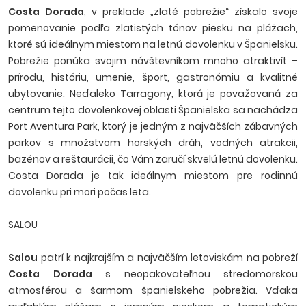
Costa Dorada
, v preklade „zlaté pobrežie“ získalo svoje
pomenovanie podľa zlatistých tónov piesku na plážach,
ktoré sú ideálnym miestom na letnú dovolenku v Španielsku.
Pobrežie ponúka svojim návštevníkom mnoho atraktivít –
prírodu, históriu, umenie, šport, gastronómiu a kvalitné
ubytovanie. Neďaleko Tarragony, ktorá je považovaná za
centrum tejto dovolenkovej oblasti Španielska sa nachádza
Port Aventura Park, ktorý je jedným z najväčších zábavných
parkov s množstvom horských dráh, vodných atrakcii,
bazénov a reštaurácii, čo Vám zaručí skvelú letnú dovolenku.
Costa Dorada je tak ideálnym miestom pre rodinnú
dovolenku pri mori počas leta.
SALOU
Salou
patrí k najkrajším a najväčším letoviskám na pobreží
Costa Dorada
s neopakovateľnou stredomorskou
atmosférou a šarmom španielskeho pobrežia. Vďaka