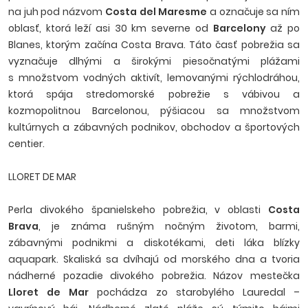
na juh pod názvom
Costa del Maresme
a označuje sa ním
oblasť, ktorá leží asi 30 km severne od
Barcelony
až po
Blanes, ktorým začína Costa Brava. Táto časť pobrežia sa
vyznačuje dlhými a širokými piesočnatými plážami
s množstvom vodných aktivít, lemovanými rýchlodráhou,
ktorá spája stredomorské pobrežie s vábivou a
kozmopolitnou Barcelonou, pýšiacou sa množstvom
kultúrnych a zábavných podnikov, obchodov a športových
centier.
LLORET DE MAR
Perla divokého španielskeho pobrežia, v oblasti
Costa
Brava
, je známa rušným nočným životom, barmi,
zábavnými podnikmi a diskotékami, deti láka blízky
aquapark. Skaliská sa dvíhajú od morského dna a tvoria
nádherné pozadie divokého pobrežia. Názov mestečka
Lloret de Mar
pochádza zo starobylého Lauredal –