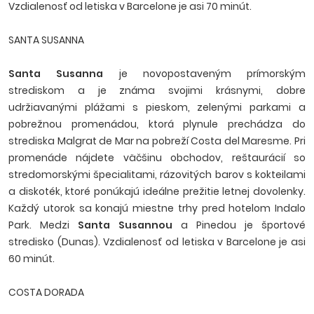
Vzdialenosť od letiska v Barcelone je asi 70 minút.
SANTA SUSANNA
Santa Susanna
je novopostaveným prímorským
strediskom a je známa svojimi krásnymi, dobre
udržiavanými plážami s pieskom, zelenými parkami a
pobrežnou promenádou, ktorá plynule prechádza do
strediska Malgrat de Mar na pobreží Costa del Maresme. Pri
promenáde nájdete väčšinu obchodov, reštaurácií so
stredomorskými špecialitami, rázovitých barov s kokteilami
a diskoték, ktoré ponúkajú ideálne prežitie letnej dovolenky.
Každý utorok sa konajú miestne trhy pred hotelom Indalo
Park. Medzi
Santa Susannou
a Pinedou je športové
stredisko (Dunas). Vzdialenosť od letiska v Barcelone je asi
60 minút.
COSTA DORADA