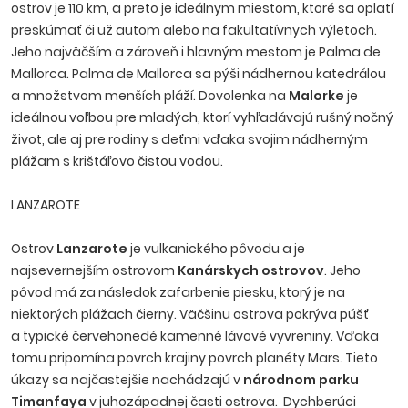
ostrov je 110 km, a preto je ideálnym miestom, ktoré sa oplatí
preskúmať či už autom alebo na fakultatívnych výletoch.
Jeho najväčším a zároveň i hlavným mestom je Palma de
Mallorca. Palma de Mallorca sa pýši nádhernou katedrálou
a množstvom menších pláží. Dovolenka na
Malorke
je
ideálnou voľbou pre mladých, ktorí vyhľadávajú rušný nočný
život, ale aj pre rodiny s deťmi vďaka svojim nádherným
plážam s krištáľovo čistou vodou.
LANZAROTE
Ostrov
Lanzarote
je vulkanického pôvodu a je
najsevernejším ostrovom
Kanárskych ostrovov
. Jeho
pôvod má za následok zafarbenie piesku, ktorý je na
niektorých plážach čierny. Väčšinu ostrova pokrýva púšť
a typické červehonedé kamenné lávové vyvreniny. Vďaka
tomu pripomína povrch krajiny povrch planéty Mars. Tieto
úkazy sa najčastejšie nachádzajú v
národnom parku
Timanfaya
v juhozápadnej časti ostrova. Dychberúci