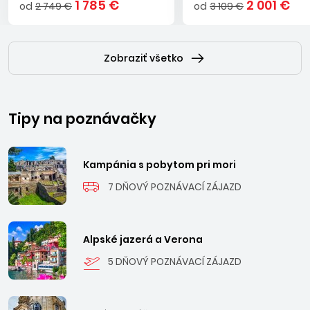
1 785 €
2 001 €
od
2 749 €
od
3 109 €
Zobraziť všetko
Tipy na poznávačky
Kampánia s pobytom pri mori
7 DŇOVÝ POZNÁVACÍ ZÁJAZD
Alpské jazerá a Verona
5 DŇOVÝ POZNÁVACÍ ZÁJAZD