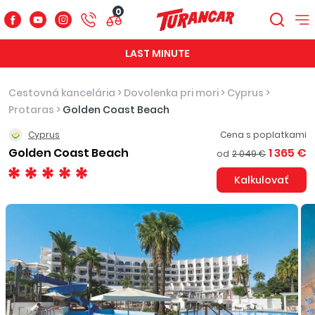
0
LAST MINUTE
Cestovná kancelária
>
Dovolenka pri mori
>
Cyprus
>
Protaras
>
Golden Coast Beach
Cyprus
Cena s poplatkami
Golden Coast Beach
1 365 €
od
2 049 €
Kalkulovať