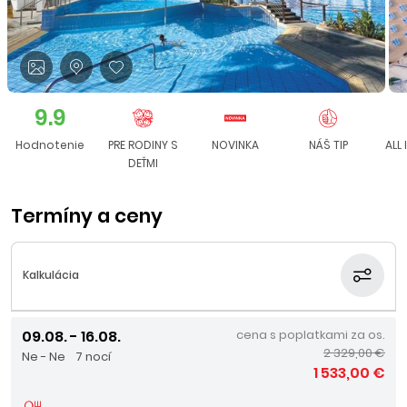
9.9
Hodnotenie
PRE RODINY S
NOVINKA
NÁŠ TIP
ALL 
DEŤMI
Termíny a ceny
Kalkulácia
09.08. - 16.08.
cena s poplatkami za os.
2 329,00 €
Ne - Ne
7 nocí
1 533,00 €