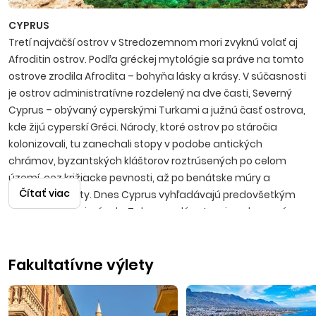
CYPRUS
Tretí najväčší ostrov v Stredozemnom mori zvyknú volať aj
Afroditin ostrov. Podľa gréckej mytológie sa práve na tomto
ostrove zrodila Afrodita – bohyňa lásky a krásy. V súčasnosti
je ostrov administratívne rozdelený na dve časti, Severný
Cyprus – obývaný cyperskými Turkami a južnú časť ostrova,
kde žijú cyperskí Gréci. Národy, ktoré ostrov po stáročia
kolonizovali, tu zanechali stopy v podobe antických
chrámov, byzantských kláštorov roztrúsených po celom
území, cez križiacke pevnosti, až po benátske múry a
Čítať viac
islamské mešity. Dnes Cyprus vyhľadávajú predovšetkým
milovníci peknej prírody. Takmer celý ostrov je zalesnený a
právom sa nazýva aj zelený ostrov. Patrí k najslnečnejším
miestam v Európe s viac ako 300 slnečnými dňami v roku.
Fakultatívne výlety
Pláže majú jemný zlatistý piesok, priezračne čisté more a
plytký vstup do mora. K tým najzaujímavejším miestam
Severného Cypru patrí napríklad polostrov Karpaz, ktorý je
vyhľadávaným národným parkom, pláže ako Golden Beach,