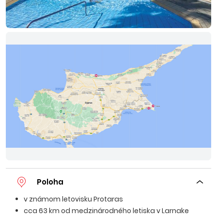
Poloha
v známom letovisku Protaras
cca 63 km od medzinárodného letiska v Larnake