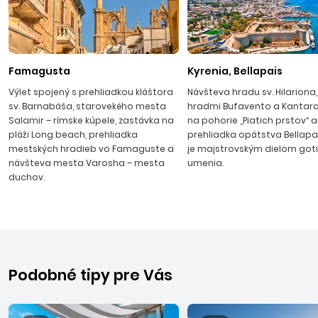
Alagadi, Acapulco patria k tým najkrajším. Z miest
odporúčame navštíviť starobylú Famagustu, hlavné mesto
Nikóziu, či prímorské mestečko Kyrenia so starobylou
pevnosťou. Jedinečná príroda, bohatá história ostrova,
Famagusta
Kyrenia, Bellapais
pohostinné domáce obyvateľstvo, výborná kuchyňa a
Výlet spojený s prehliadkou kláštora
Návšteva hradu sv. Hilariona,
vysoká úroveň poskytovaných služieb každoročne na
sv. Barnabáša, starovekého mesta
hradmi Bufavento a Kantara
Cyprus priťahujú množstvo návštevníkov z celého sveta.
Salamir – rímske kúpele, zastávka na
na pohorie ,,Piatich prstov“ a
pláži Long beach, prehliadka
prehliadka opátstva Bellapai
mestských hradieb vo Famaguste a
je majstrovským dielom got
návšteva mesta Varosha – mesta
umenia.
duchov.
PROTARAS
10 kilometrov od strediska Ayia Napa sa nachádza
známe živé turistické stredisko
Protaras
. Leží na
juhovýchodnom výbežku gréckej časti ostrova. Dnes sa
Protaras nazýva aj "krajina veterných mlynov"
Podobné tipy pre Vás
zachovávajúc nostalgiu minulosti.
Dovolenka Cyprus
-
stredisko Protaras je známe aj dvoma plážami a to Fig Tree