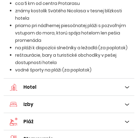
cca 5 km od centra Protarasu
známy kostolík Svätého Nicolasa v tesnej blízkosti
hotela
priamo pri nádhernej piesočnatej pláži s pozvoľným
vstupom do mora, ktorú spája hotelom len pešia
promenáda
na pláži k dispozícii slnečníky a ležadlá (za poplatok)
reštaurácie, bary a turistické obchodíky v pešej
dostupnosti hotela
vodné športy na pláži (za poplatok)
Hotel
Izby
Pláž