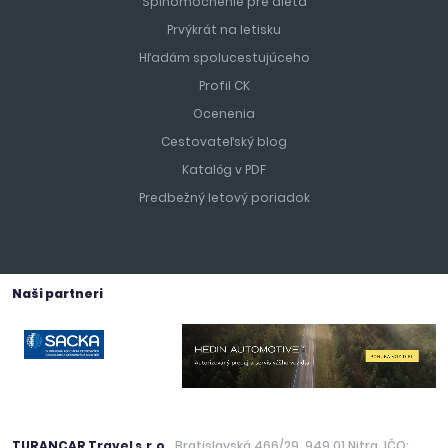
Splnomocnenie pre dieťa
Prvýkrát na letisku
Hľadám spolucestujúceho
Profil CK
Ocenenia
Cestovateľský blog
Katalóg v PDF
Predbežný letový poriadok
Naši partneri
TURANCAR Travel s.r.o.
, Bratislavská 466/29, 949 01 Nitra, IČO: