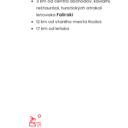
3 km od centra obchodov, kaviarní,
reštaurácií, turistických atrakcií
letoviska
Faliraki
12 km od starého mesta Rodos
17 km od letiska