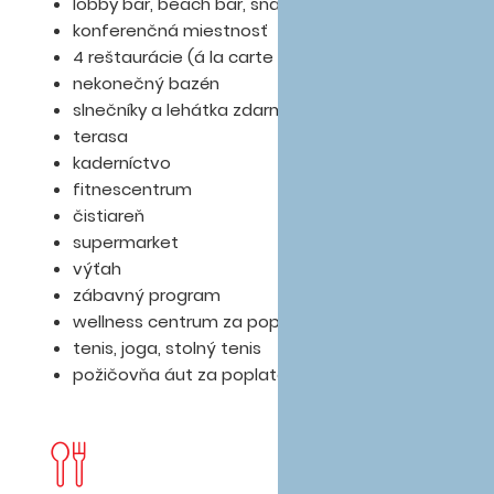
lobby bar, beach bar, snack bar, pool bar
konferenčná miestnosť
4 reštaurácie (á la carte reštaurácia)
nekonečný bazén
slnečníky a lehátka zdarma
terasa
kaderníctvo
fitnescentrum
čistiareň
supermarket
výťah
zábavný program
wellness centrum za poplatok
tenis, joga, stolný tenis
požičovňa áut za poplatok