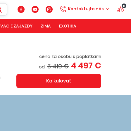
0
Kontaktujte nás
VACIE ZÁJAZDY
ZIMA
EXOTIKA
cena za osobu s poplatkami
4 497 €
5 419 €
od
i
Kalkulovať