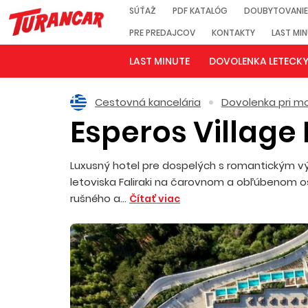
SÚŤAŽ
PDF KATALÓG
DOUBYTOVANIE
PRE PREDAJCOV
KONTAKTY
LAST MI
LAST MINUTE
DOVOLENKA LETECK
Cestovná kancelária
Dovolenka pri mo
Esperos Village
Luxusný hotel pre dospelých s romantickým vý
letoviska Faliraki na čarovnom a obľúbenom o
rušného a...
Čítať viac