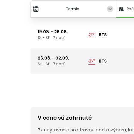
Termín
Poč
19.08. - 26.08.
BTS
St - St
7 nocí
26.08. - 02.09.
BTS
St - St
7 nocí
V cene sú zahrnuté
7x ubytovanie so stravou podľa výberu, le