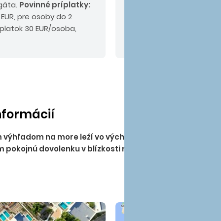
egáta.
Povinné príplatky:
(platba na mieste podľa 
 EUR, pre osoby do 2
doplatok:
komplexné ces
íplatok 30 EUR/osoba,
informácií
výhľadom na more leží vo východnej časti ostrova na okr
m pokojnú dovolenku v blízkosti rušného a obľúbeného let