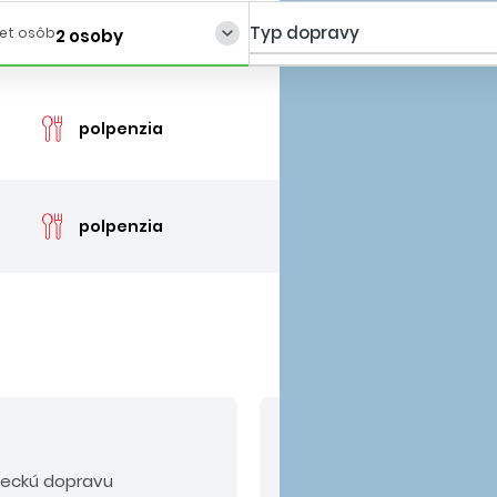
Typ dopravy
et osôb
2 osoby
cen
polpenzia
cen
polpenzia
V cene nie sú zahrn
teckú dopravu
Povinné príplatky:
pobyt