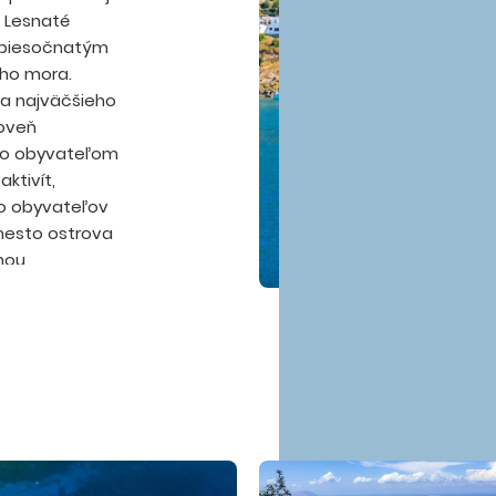
. Lesnaté
m piesočnatým
ého mora.
ha najväčšieho
roveň
eho obyvateľom
ktivít,
eho obyvateľov
mesto ostrova
nou
eným mestom,
adlo, mestskú
m kasínom,
cké zájazdy
c. Let trvá