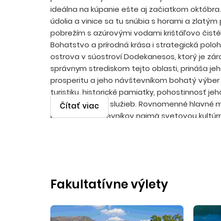
ideálna na kúpanie ešte aj začiatkom októbra
údolia a vinice sa tu snúbia s horami a zlatý
pobrežím s azúrovými vodami krištáľovo čist
Bohatstvo a prírodná krása i strategická polo
ostrova v súostroví Dodekanesos, ktorý je zá
správnym strediskom tejto oblasti, prináša j
prosperitu a jeho návštevníkom bohatý výber a
turistiku, historické pamiatky, pohostinnosť j
a vysokú kvalitu služieb. Rovnomenné hlavné 
Čítať viac
priťahuje návštevníkov najmä svetovou kultúr
pamiatkou, stredovekým zachovalým opevn
do ktorého vedie 11 brán. V meste nájdete div
obrazáreň, historický hotel Ton Rodon s nový
prístav, aquarium, či prírodný park Rodini. Lete
sú realizované s odletmi z Bratislavy alebo Koší
Fakultatívne výlety
približne 2 hodiny 35 minút.
Faliraki