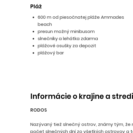
Pláž
600 m od piesočnatej pláže Ammades
beach
presun možný minibusom
slnečníky a lehátka zdarma
plážové osušky za depozit
plážový bar
Informácie o krajine a stred
RODOS
Nazývaný tiež slnečný ostrov, známy tým, že 
počet slnečných dní zo všetkých ostrovov a t