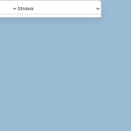
Strava
a s poplatkami za os.
5 827,00 €
Kalkulovať
4 831,24 €
a s poplatkami za os.
5 419,00 €
Kalkulovať
4 496,68 €
uté
ová taxa od 2 EUR do 15 EUR/izba/noc