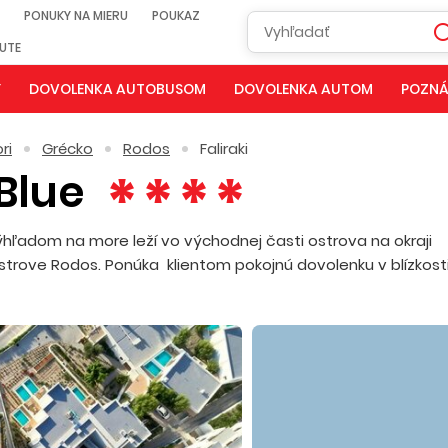
PONUKY NA MIERU
POUKAZ
NUTE
Y
DOVOLENKA AUTOBUSOM
DOVOLENKA AUTOM
POZNÁ
ri
Grécko
Rodos
Faliraki
 Blue
hľadom na more leží vo východnej časti ostrova na okraji
strove Rodos. Ponúka klientom pokojnú dovolenku v blízkost