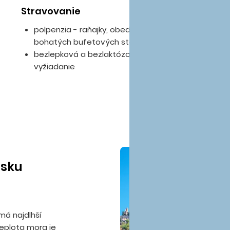
Stravovanie
D
polpenzia - raňajky, obedy a večere formou
le
bohatých bufetových stolov
bezlepková a bezlaktózová strava na
vyžiadanie
isku
má najdlhší
eplota mora je