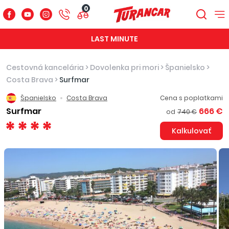
0
LAST MINUTE
Cestovná kancelária
>
Dovolenka pri mori
>
Španielsko
>
Costa Brava
>
Surfmar
Španielsko
Costa Brava
Cena s poplatkami
Surfmar
666 €
od
740 €
Kalkulovať