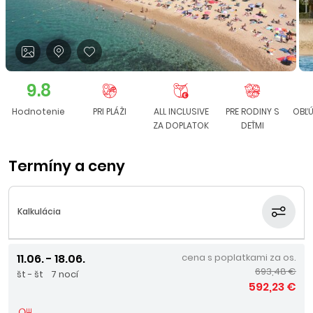
9.8
Hodnotenie
PRI PLÁŽI
ALL INCLUSIVE
PRE RODINY S
OBĽÚ
ZA DOPLATOK
DEŤMI
Termíny a ceny
Kalkulácia
11.06. - 18.06.
cena s poplatkami za os.
693,48 €
št - št
7 nocí
592,23 €