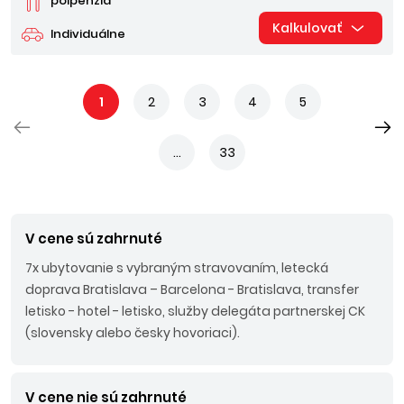
polpenzia
Kalkulovať
Individuálne
1
2
3
4
5
...
33
V cene sú zahrnuté
7x ubytovanie s vybraným stravovaním, letecká
doprava Bratislava – Barcelona - Bratislava, transfer
letisko - hotel - letisko, služby delegáta partnerskej CK
(slovensky alebo česky hovoriaci).
V cene nie sú zahrnuté