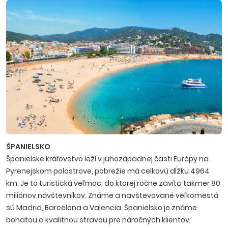
ŠPANIELSKO
Španielske kráľovstvo leží v juhozápadnej časti Európy na
Pyrenejskom polostrove, pobrežie má celkovú dĺžku 4964
km. Je to turistická veľmoc, do ktorej ročne zavíta takmer 80
miliónov návštevníkov. Známe a navštevované veľkomestá
sú Madrid, Barcelona a Valencia. Španielsko je známe
bohatou a kvalitnou stravou pre náročných klientov,