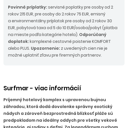
Povinné príplatky:
servisné poplatky pre osoby od 2
rokov 215 EUR, pre osoby do 2 rokov 75 EUR, emisný
a environmentálny príplatok pre osoby od 2 rokov 30
EUR, pobytová taxa od 5 do 10 EUR/osoba/pobyt (platba
na mieste podľa kategórie hotela).
Odporúčaný
doplatok:
komplexné cestovné poistenie KOMFORT
alebo PLUS.
Upozornenie:
z uvedených cien nie je
možné uplatniť zľavu pre firemných partnerov.
Surfmar - viac informácií
Príjemný hotelový komplex s upravenou bujnou
záhradou, ktorá dodá dovolenke správny exotický
nádych a zároveň bezprostredná blízkosť pláže sú
predpokladom na ideálny oddych pre všetky vekové
kategórie, aj rodiny s deťmi. Za legendárnym ruchom