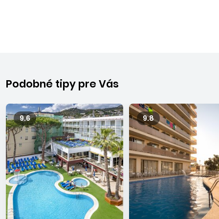
pobrežie s vábivou a kozmopolitnou Barcelonou, pýšiacou
sa množstvom kultúrnych a zábavných podnikov,
obchodov a športových centier.
LLORET DE MAR
Perla divokého pobrežia, v oblasti Costa Brava, je známa
rušným nočným životom, barmi, zábavnými podnikmi a
Podobné tipy pre Vás
diskotékami, deti láka blízky akvapark. Skaliská sa dvíhajú od
morského dna a tvoria nádherné pozadie divokého
pobrežia. Názov mestečka pochádza zo starobylého
9.6
9.8
Lauredal – vavrínový háj. Nádherné zlaté pláže sú ním
obkolesené. Vzdialenosť od letiska v Barcelone je asi 85
minút.