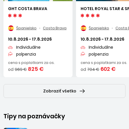
GHT COSTA BRAVA
HOTEL ROYAL STAR & S
Španielsko
Costa Brava
Španielsko
Costa 
10.8.2026 - 17.8.2026
10.8.2026 - 17.8.2026
Individuálne
Individuálne
polpenzia
polpenzia
cena s poplatkami za os.
cena s poplatkami za os.
825 €
602 €
od
969 €
od
704 €
Zobraziť všetko
Tipy na poznávačky