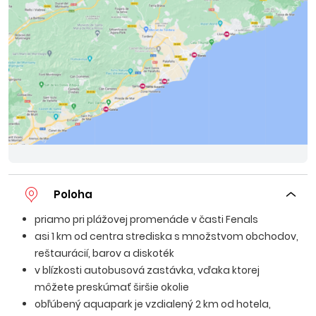
Poloha
priamo pri plážovej promenáde v časti Fenals
asi 1 km od centra strediska s množstvom obchodov,
reštaurácií, barov a diskoték
v blízkosti autobusová zastávka, vďaka ktorej
môžete preskúmať širšie okolie
obľúbený aquapark je vzdialený 2 km od hotela,