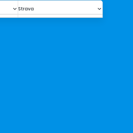
Strava
a s poplatkami za os.
621,48 €
Kalkulovať
531,03 €
a s poplatkami za os.
620,48 €
Kalkulovať
530,18 €
a s poplatkami za os.
618,48 €
Kalkulovať
528,48 €
a s poplatkami za os.
629,48 €
Kalkulovať
537,83 €
a s poplatkami za os.