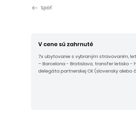
Späť
V cene sú zahrnuté
7x ubytovanie s vybraným stravovaním, le
– Barcelona - Bratislava, transfer letisko - h
delegáta partnerskej CK (slovensky alebo č