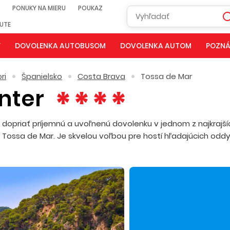
PONUKY NA MIERU
POUKAZ
NUTE
Y
DOVOLENKA AUTOBUSOM
DOVOLENKA AUTOM
POZNÁ
ri
Španielsko
Costa Brava
Tossa de Mar
nter
hcú dopriať príjemnú a uvoľnenú dovolenku v jednom z najkrajší
Tossa de Mar. Je skvelou voľbou pre hostí hľadajúcich oddy