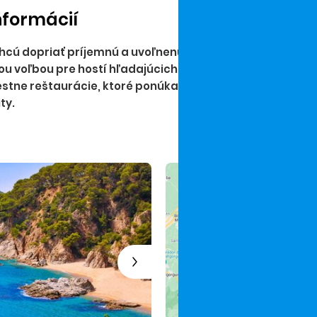
nformácií
si chcú dopriať príjemnú a uvoľnenú dovolenku v jednom z 
ou voľbou pre hostí hľadajúcich oddych, kultúrne zážitk
estne reštaurácie, ktoré ponúkajú vynikajúcu stredomo
ty.