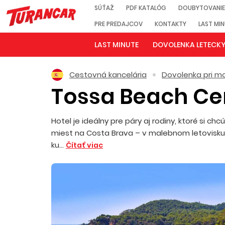
SÚŤAŽ
PDF KATALÓG
DOUBYTOVANIE
PRE PREDAJCOV
KONTAKTY
LAST MI
LAST MINUTE
DOVOLENKA LETECK
Cestovná kancelária
Dovolenka pri mo
Tossa Beach Ce
Hotel je ideálny pre páry aj rodiny, ktoré si c
miest na Costa Brava – v malebnom letovisku 
ku...
Čítať viac