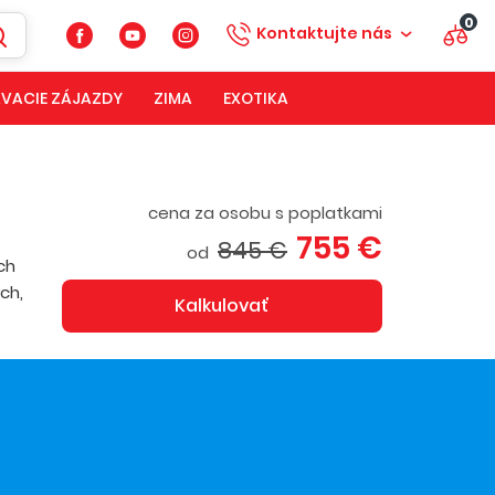
0
Kontaktujte nás
VACIE ZÁJAZDY
ZIMA
EXOTIKA
cena za osobu s poplatkami
755 €
845 €
od
ch
ch,
Kalkulovať