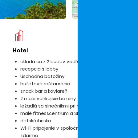
Hotel
Iz
skladá sa z 2 budov vedľa seba cez ulicu
recepcia s lobby
úschodňa batožiny
bufetová reštaurácia
snack bar a kaviareň
2 malé vonkajšie bazény
ležadlá so slnečníkmi pri bazéne
malé fitnesscentrum a SPA za poplatok
detské ihrisko
Wi-Fi pripojenie v spoločných priestoroch
zdarma