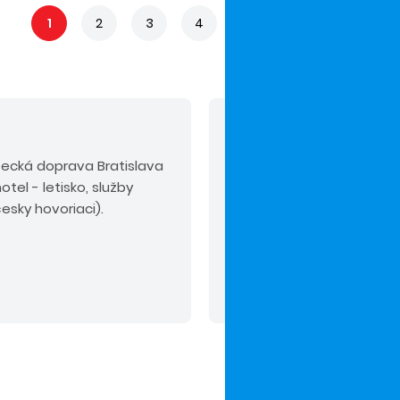
1
2
3
4
5
...
44
V cene nie sú zahrn
tecká doprava Bratislava
Povinné príplatky:
servis
otel - letisko, služby
pre osoby do 2 rokov 75 
esky hovoriaci).
osoby od 2 rokov 30 EUR,
10 EUR/osoba/pobyt (plat
Odporúčaný doplatok:
k
alebo PLUS.
Upozornenie
Čítať viac
zľavu pre firemných part