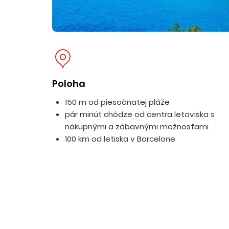
Poloha
150 m od piesočnatej pláže
pár minút chôdze od centra letoviska s
nákupnými a zábavnými možnosťami
100 km od letiska v Barcelone