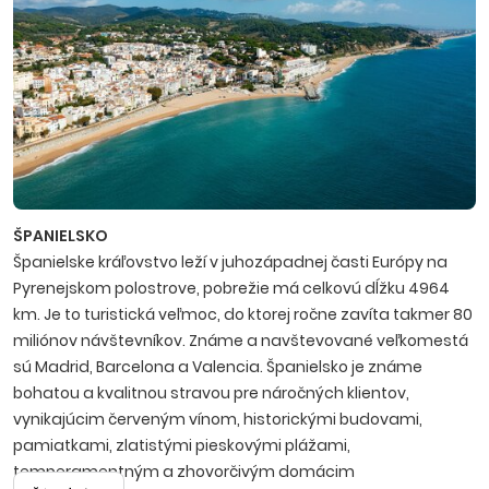
ŠPANIELSKO
Španielske kráľovstvo leží v juhozápadnej časti Európy na
Pyrenejskom polostrove, pobrežie má celkovú dĺžku 4964
km. Je to turistická veľmoc, do ktorej ročne zavíta takmer 80
miliónov návštevníkov. Známe a navštevované veľkomestá
sú Madrid, Barcelona a Valencia. Španielsko je známe
bohatou a kvalitnou stravou pre náročných klientov,
vynikajúcim červeným vínom, historickými budovami,
pamiatkami, zlatistými pieskovými plážami,
temperamentným a zhovorčivým domácim