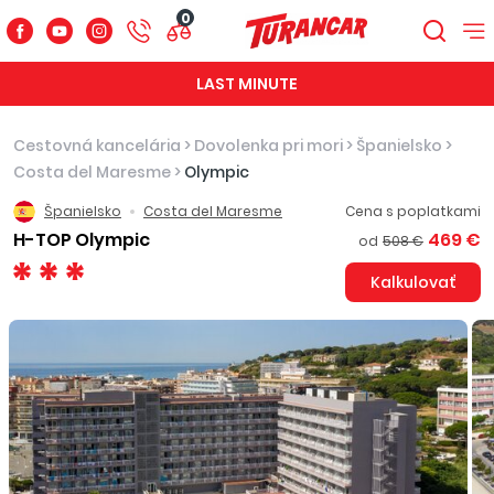
0
LAST MINUTE
Cestovná kancelária
>
Dovolenka pri mori
>
Španielsko
>
Costa del Maresme
>
Olympic
Španielsko
Costa del Maresme
Cena s poplatkami
H-TOP Olympic
469 €
od
508 €
Kalkulovať