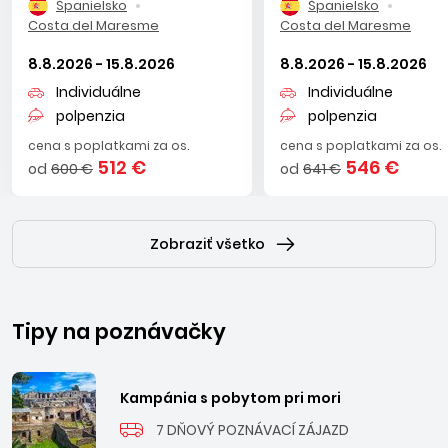
Španielsko
Španielsko
Costa del Maresme
Costa del Maresme
8.8.2026 - 15.8.2026
8.8.2026 - 15.8.2026
Individuálne
Individuálne
polpenzia
polpenzia
cena s poplatkami za os.
cena s poplatkami za os.
512 €
546 €
od
600 €
od
641 €
Zobraziť všetko
Tipy na poznávačky
Kampánia s pobytom pri mori
7 DŇOVÝ POZNÁVACÍ ZÁJAZD