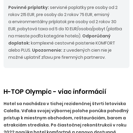
Povinné príplatky:
servisné poplatky pre osoby od 2
rokov 215 EUR, pre osoby do 2 rokov 75 EUR, emisný
a environmentálny príplatok pre osoby od 2 rokov 30
EUR, pobytová taxa od 5 do 10 EUR/osoba/pobyt (platba
na mieste podľa kategórie hotela).
Odporúčaný
doplatok:
komplexné cestovné poistenie KOMFORT
alebo PLUS.
Upozornenie:
z uvedených cien nie je
možné uplatniť zľavu pre firemných partnerov.
H-TOP Olympic - viac informácií
Hotel sa nachádza v tichej rezidenčnej štvrti letoviska
Calella. Vďaka svojej výbornej polohe ponúka pohodlný
prístup k miestnym obchodom, reštauráciám, barom a
atrakciám strediska. Po čiastočnej rekonštrukcii v roku
2022 ponúka hotel komfortné a cenovo dostupné