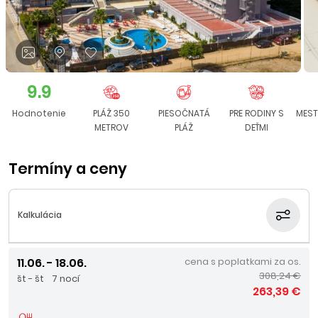
9.9
Hodnotenie
PLÁŽ 350
PIESOČNATÁ
PRE RODINY S
MEST
METROV
PLÁŽ
DEŤMI
Termíny a ceny
Kalkulácia
11.06. - 18.06.
cena s poplatkami za os.
308,24 €
št - št
7 nocí
263,39 €