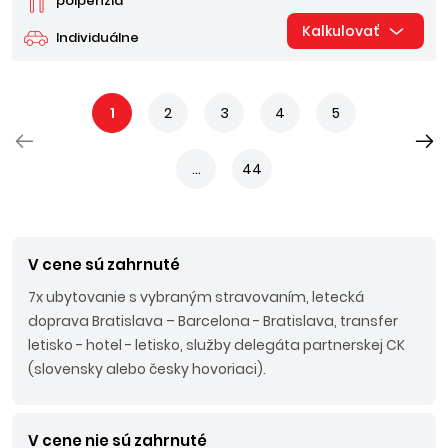
polpenzia
Kalkulovať
Individuálne
1
2
3
4
5
...
44
V cene sú zahrnuté
7x ubytovanie s vybraným stravovaním, letecká
doprava Bratislava – Barcelona - Bratislava, transfer
letisko - hotel - letisko, služby delegáta partnerskej CK
(slovensky alebo česky hovoriaci).
V cene nie sú zahrnuté