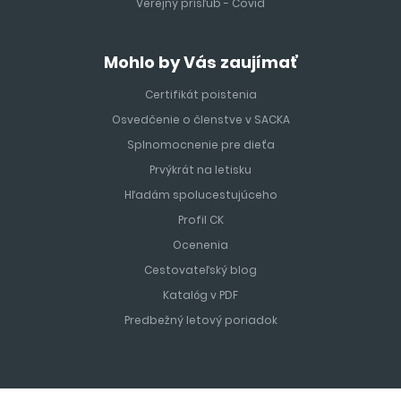
Verejný prísľub - Covid
Mohlo by Vás zaujímať
Certifikát poistenia
Osvedčenie o členstve v SACKA
Splnomocnenie pre dieťa
Prvýkrát na letisku
Hľadám spolucestujúceho
Profil CK
Ocenenia
Cestovateľský blog
Katalóg v PDF
Predbežný letový poriadok