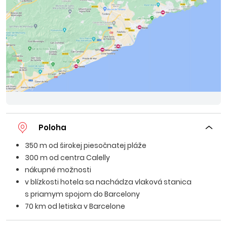
Poloha
350 m od širokej piesočnatej pláže
300 m od centra Calelly
nákupné možnosti
v blízkosti hotela sa nachádza vlaková stanica
s priamym spojom do Barcelony
70 km od letiska v Barcelone