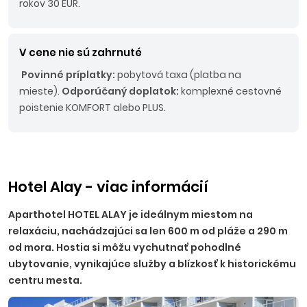
rokov 30 EUR.
V cene nie sú zahrnuté
Povinné príplatky:
pobytová taxa (platba na
mieste).
Odporúčaný doplatok:
komplexné cestovné
poistenie KOMFORT alebo PLUS.
Hotel Alay - viac informácií
Aparthotel HOTEL ALAY je ideálnym miestom na
relaxáciu, nachádzajúci sa len 600 m od pláže a 290 m
od mora. Hostia si môžu vychutnať pohodlné
ubytovanie, vynikajúce služby a blízkosť k historickému
centru mesta.