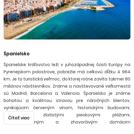
Španielsko
Španielske kráľovstvo leží v juhozápadnej časti Európy na
Pyrenejskom polostrove, pobrežie má celkovú dĺžku 4 964
km. Je to turistická veľmoc, do ktorej ročne zavíta takmer 80
miliónov návštevníkov. Známe a navštevované veľkomestá
sú Madrid, Barcelona a Valencia. Španielsko je známe
bohatou a kvalitnou stravou pre náročných klientov,
vynikajúcim červeným vínom, historickými budovami,
pamiatkami, zlatistými pieskovými plážami,
Čítať viac
temperamentným a zhovorčivým domácim
obyvateľstvom užívajúcim si stabilné slnečné počasie a