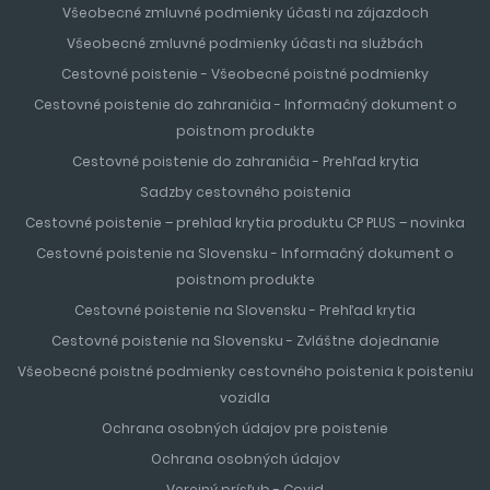
dovolenkovou destináciou najmä pre rodiny s deťmi. Pláže
Všeobecné zmluvné podmienky účasti na zájazdoch
sa radia k najčistejším z celého pobrežia a pozvoľným
Všeobecné zmluvné podmienky účasti na službách
vstupom do mora sú bezpečné pre deti a neplavcov.
Cestovné poistenie - Všeobecné poistné podmienky
Niekoľko kilometrovú pobrežnú promenádu lemujú stovky
kvetov, paliem, reštaurácií, obchodov a luxusných hotelov.
Cestovné poistenie do zahraničia - Informačný dokument o
Atrakciou mesta sú fontány, ktoré každý deň vo večerných
poistnom produkte
hodinách vytvárajú nádherné svetelné efekty. Dovolenka
Cestovné poistenie do zahraničia - Prehľad krytia
v oblasti
Salou
patrí k najobľúbenejším dovolenkám turistov
Sadzby cestovného poistenia
z celého sveta. Vzdialenosť od letiska v Barcelone je
Cestovné poistenie – prehlad krytia produktu CP PLUS – novinka
približne 60 minút.
Cestovné poistenie na Slovensku - Informačný dokument o
poistnom produkte
MALORKA
Cestovné poistenie na Slovensku - Prehľad krytia
Malorka
je čarokrásny ostrov, nazývaný tiež ostrovom
Cestovné poistenie na Slovensku - Zvláštne dojednanie
pomarančovníkov, citrónovníkov a paliem a je najväčší
Všeobecné poistné podmienky cestovného poistenia k poisteniu
nielen z Baleárských ostrovov, ale aj najväčší ostrov
vozidla
Španielska
. Leží v západnej časti Stredozemného mora,
Ochrana osobných údajov pre poistenie
ostrov je 110 km, a preto je ideálnym miestom, ktoré sa oplatí
Ochrana osobných údajov
preskúmať či už autom alebo na fakultatívnych výletoch.
Verejný prísľub - Covid