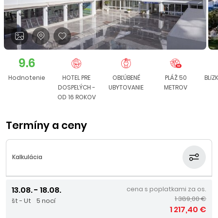
9.6
Hodnotenie
HOTEL PRE
OBĽÚBENÉ
PLÁŽ 50
BLíZ
DOSPELÝCH -
UBYTOVANIE
METROV
OD 16 ROKOV
Termíny a ceny
Kalkulácia
13.08. - 18.08.
cena s poplatkami za os.
1 389,00 €
št - Ut
5 nocí
1 217,40 €