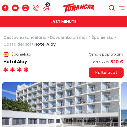
0
LAST MINUTE
Cestovná kancelária
>
Dovolenka pri mori
>
Španielsko
>
Costa del Sol
>
Hotel Alay
Španielsko
Cena s poplatkami
Hotel Alay
820 €
od
922 €
Kalkulovať