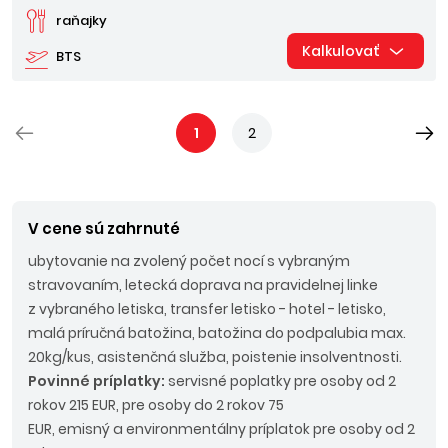
raňajky
Kalkulovať
BTS
1
2
V cene sú zahrnuté
ubytovanie na zvolený počet nocí s vybraným
stravovaním, letecká doprava na pravidelnej linke
z vybraného letiska, transfer letisko - hotel - letisko,
malá príručná batožina, batožina do podpalubia max.
20kg/kus, asistenčná služba, poistenie insolventnosti.
Povinné príplatky:
servisné poplatky pre osoby od 2
rokov 215 EUR, pre osoby do 2 rokov 75
EUR, emisný a environmentálny príplatok pre osoby od 2