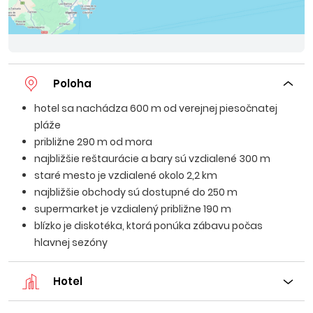
Poloha
hotel sa nachádza 600 m od verejnej piesočnatej
pláže
približne 290 m od mora
najbližšie reštaurácie a bary sú vzdialené 300 m
staré mesto je vzdialené okolo 2,2 km
najbližšie obchody sú dostupné do 250 m
supermarket je vzdialený približne 190 m
blízko je diskotéka, ktorá ponúka zábavu počas
hlavnej sezóny
Hotel