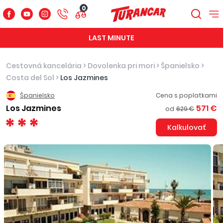
0
LAST MINUTE
Cestovná kancelária
>
Dovolenka pri mori
>
Španielsko
>
Costa del Sol
>
Los Jazmines
Španielsko
Cena s poplatkami
Los Jazmines
571 €
od
629 €
Kalkulovať