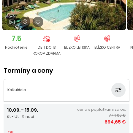
7.5
Hodnotenie
DETI DO 13
BLíZKO LETISKA
BLÍZKO CENTRA
P
ROKOV ZDARMA
Termíny a ceny
Kalkulácia
10.09. - 15.09.
cena s poplatkami za os.
774,00 €
št - Ut
5 nocí
694,65 €