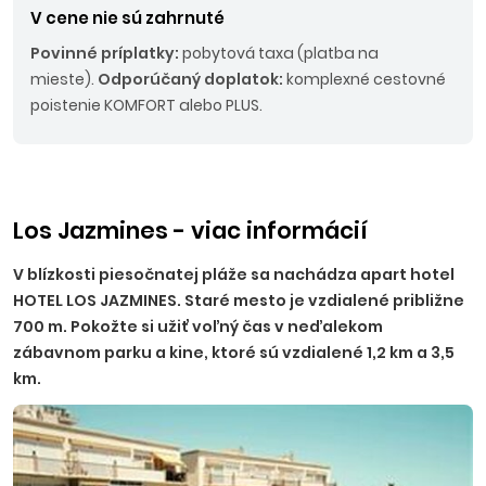
V cene nie sú zahrnuté
Povinné príplatky:
pobytová taxa (platba na
mieste).
Odporúčaný doplatok:
komplexné cestovné
poistenie KOMFORT alebo PLUS.
Los Jazmines - viac informácií
V blízkosti piesočnatej pláže sa nachádza apart hotel
HOTEL LOS JAZMINES. Staré mesto je vzdialené približne
700 m. Pokožte si užiť voľný čas v neďalekom
zábavnom parku a kine, ktoré sú vzdialené 1,2 km a 3,5
km.