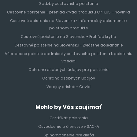
z celého sveta. Vzdialenosť od letiska v Barcelone je
Sadzby cestovného poistenia
približne 60 minút.
Cestovné poistenie – prehlad krytia produktu CP PLUS – novinka
Cestovné poistenie na Slovensku - Informačný dokument o
MALORKA
poistnom produkte
Cestovné poistenie na Slovensku - Prehľad krytia
Malorka
je čarokrásny ostrov, nazývaný tiež ostrovom
Cestovné poistenie na Slovensku - Zvláštne dojednanie
pomarančovníkov, citrónovníkov a paliem a je najväčší
Všeobecné poistné podmienky cestovného poistenia k poisteniu
nielen z Baleárských ostrovov, ale aj najväčší ostrov
vozidla
Španielska
. Leží v západnej časti Stredozemného mora,
ostrov je 110 km, a preto je ideálnym miestom, ktoré sa oplatí
Ochrana osobných údajov pre poistenie
preskúmať či už autom alebo na fakultatívnych výletoch.
Ochrana osobných údajov
Jeho najväčším a zároveň i hlavným mestom je Palma de
Verejný prísľub - Covid
Mallorca. Palma de Mallorca sa pýši nádhernou katedrálou
a množstvom menších pláží. Dovolenka na
Malorke
je
Mohlo by Vás zaujímať
ideálnou voľbou pre mladých, ktorí vyhľadávajú rušný nočný
život, ale aj pre rodiny s deťmi vďaka svojim nádherným
Certifikát poistenia
plážam s krištáľovo čistou vodou.
Osvedčenie o členstve v SACKA
Splnomocnenie pre dieťa
LANZAROTE