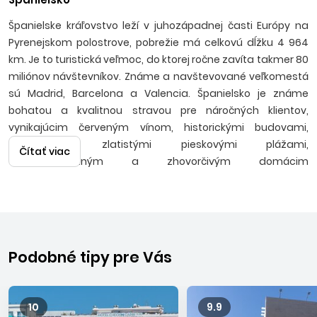
Španielske kráľovstvo leží v juhozápadnej časti Európy na
Pyrenejskom polostrove, pobrežie má celkovú dĺžku 4 964
km. Je to turistická veľmoc, do ktorej ročne zavíta takmer 80
miliónov návštevníkov. Známe a navštevované veľkomestá
sú Madrid, Barcelona a Valencia. Španielsko je známe
bohatou a kvalitnou stravou pre náročných klientov,
vynikajúcim červeným vínom, historickými budovami,
pamiatkami, zlatistými pieskovými plážami,
Čítať viac
temperamentným a zhovorčivým domácim
obyvateľstvom užívajúcim si stabilné slnečné počasie a
teplé letné noci v tanečnom rytme flamenca. Ak hľadáte
výhodné ponuky na poslednú chvíľu, pozrite si aj naše
last
minute dovolenky v Španielsku
, kde často nájdete
atraktívne ceny, alebo objavte ďalšie
last minute
Podobné tipy pre Vás
dovolenky
naprieč obľúbenými destináciami.
Letecké
zájazdy
sú realizované s odletmi z Bratislavy a Košíc na
letisko v Barcelone, kde robíme aj fakultatívne a
poznávacie
10
9.9
zájazdy
.