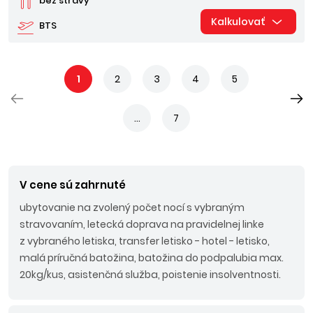
bez stravy
Kalkulovať
BTS
1
2
3
4
5
...
7
V cene sú zahrnuté
ubytovanie na zvolený počet nocí s vybraným
stravovaním, letecká doprava na pravidelnej linke
z vybraného letiska, transfer letisko - hotel - letisko,
malá príručná batožina, batožina do podpalubia max.
20kg/kus, asistenčná služba, poistenie insolventnosti.