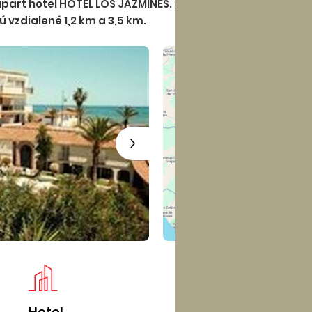
part hotel HOTEL LOS JAZMINES. Staré mesto je vzdialené p
vzdialené 1,2 km a 3,5 km.
Hotel
Iz