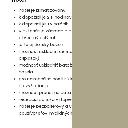
hotel je klimatizovaný
k dispozícii je 24-hodinová recepcia a Wi-Fi
k dispozícii je TV salónik
v exteriéri je záhrada a bazén, ktorý je
otvorený celý rok
je tu aj detský bazén
možnosť uskladniť cennosti v trezore (za
príplatok)
možnosť uskladniť batožinu v úschovni
hotela
pre najmenších hostí sú k dispozícii postieľky
na vyžiadanie
možnosť prenájmu auta (za príplatok)
recepcia ponúka vstupenky na výlety po okolí
hotel je bezbariérový a vhodný pre
používateľov invalidných vozíkov