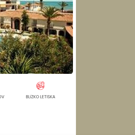
OV
BLíZKO LETISKA
BLÍZKO CENTRA