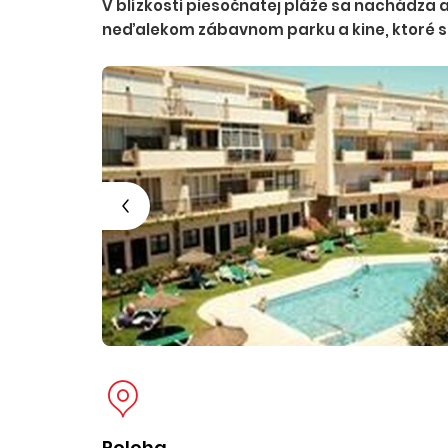
V blízkosti piesočnatej pláže sa nachádza a
neďalekom zábavnom parku a kine, ktoré sú 
Poloha