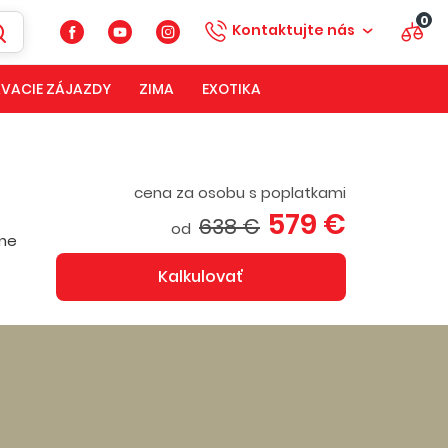
0
Kontaktujte nás
VACIE ZÁJAZDY
ZIMA
EXOTIKA
cena za osobu s poplatkami
579 €
638 €
od
žne
Kalkulovať