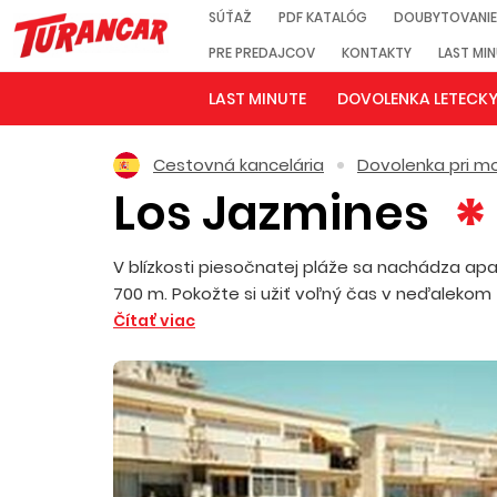
SÚŤAŽ
PDF KATALÓG
DOUBYTOVANIE
PRE PREDAJCOV
KONTAKTY
LAST MI
LAST MINUTE
DOVOLENKA LETECK
Cestovná kancelária
Dovolenka pri mo
Los Jazmines
V blízkosti piesočnatej pláže sa nachádza apar
700 m. Pokožte si užiť voľný čas v neďalekom z
Čítať viac