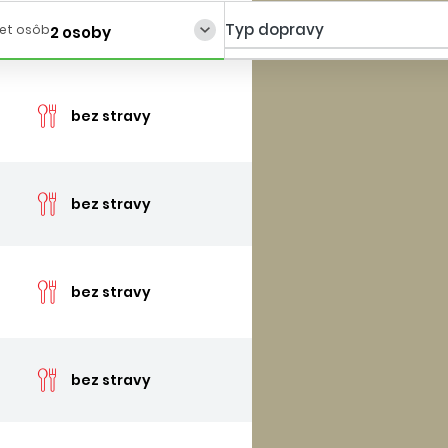
Typ dopravy
et osôb
2 osoby
cen
bez stravy
cen
bez stravy
cen
bez stravy
cen
bez stravy
cen