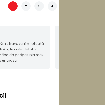
1
2
3
4
5
...
7
V cene nie sú zahrn
ným stravovaním, letecká
Povinné príplatky:
pobyt
iska, transfer letisko -
mieste).
Odporúčaný do
atožina do podpalubia max.
KOMFORT alebo PLUS.
lventnosti.
cií