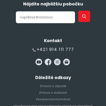
Nájdite najbližšiu pobočku
Kontakt
+421 914 111 777
Dôležité odkazy
Zmluva o zájazde
Zmluva o službách
Všeobecné informácie
Všeobecné zmluvné podmienky účasti na zájazdoch