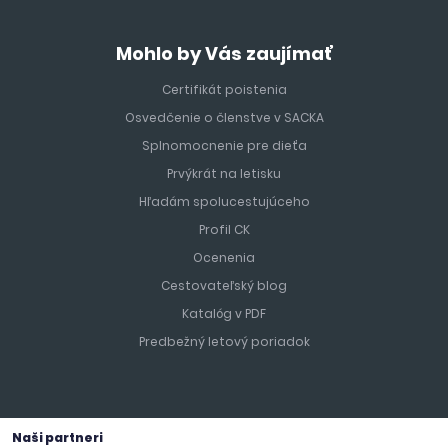
Mohlo by Vás zaujímať
Certifikát poistenia
Osvedčenie o členstve v SACKA
Splnomocnenie pre dieťa
Prvýkrát na letisku
Hľadám spolucestujúceho
Profil CK
Ocenenia
Cestovateľský blog
Katalóg v PDF
Predbežný letový poriadok
Naši partneri