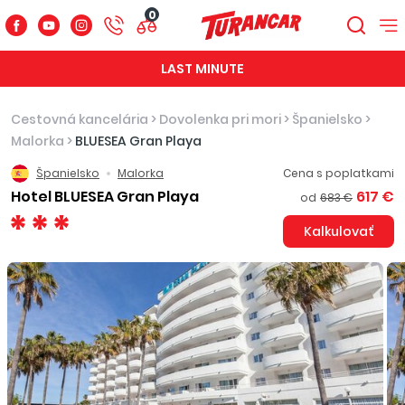
0
LAST MINUTE
Cestovná kancelária
>
Dovolenka pri mori
>
Španielsko
>
Malorka
>
BLUESEA Gran Playa
Španielsko
Malorka
Cena s poplatkami
Hotel BLUESEA Gran Playa
617 €
od
683 €
Kalkulovať