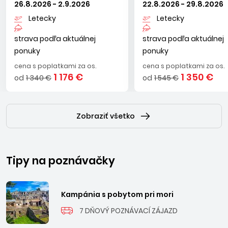
sa zvážajúcou plážou do mora, ktorá je vďaka pozvoľnému
26.8.2026 - 2.9.2026
22.8.2026 - 29.8.2026
vstupu do vody vhodná pre rodiny s deťmi.
Letecky
Letecky
strava podľa aktuálnej
strava podľa aktuálnej
ponuky
ponuky
cena s poplatkami za os.
cena s poplatkami za os.
1 176 €
1 350 €
od
1 340 €
od
1 545 €
Zobraziť všetko
Tipy na poznávačky
Kampánia s pobytom pri mori
7 DŇOVÝ POZNÁVACÍ ZÁJAZD