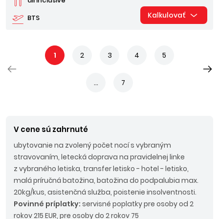
all inclusive
Kalkulovať
BTS
1
2
3
4
5
...
7
V cene sú zahrnuté
ubytovanie na zvolený počet nocí s vybraným
stravovaním, letecká doprava na pravidelnej linke
z vybraného letiska, transfer letisko - hotel - letisko,
malá príručná batožina, batožina do podpalubia max.
20kg/kus, asistenčná služba, poistenie insolventnosti.
Povinné príplatky:
servisné poplatky pre osoby od 2
rokov 215 EUR, pre osoby do 2 rokov 75