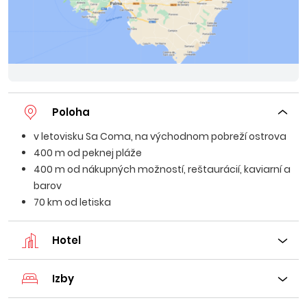
Poloha
v letovisku Sa Coma, na východnom pobreží ostrova
400 m od peknej pláže
400 m od nákupných možností, reštaurácií, kaviarní a
barov
70 km od letiska
Hotel
Izby