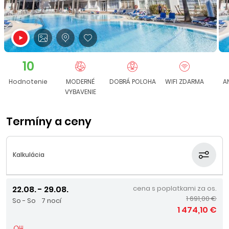
10
Hodnotenie
MODERNÉ
DOBRÁ POLOHA
WIFI ZDARMA
A
VYBAVENIE
Termíny a ceny
Kalkulácia
22.08. - 29.08.
cena s poplatkami za os.
1 691,00 €
So - So
7 nocí
1 474,10 €