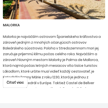
MALORKA
Malorka je najväčším ostrovom Španielskeho kráľovstva a
zároveň jedným z mnohých očarujúcich ostrovov
Baleárskeho súostrovia. Poloha v Stredozemnom mori jej
zaručuje príjemnú klímu počas celého roka. Najväčším a
zároveň hlavným mestom Malorky je Palma de Mallorca,
ktorá najmä počas letných mesiacov víta tisíce turistov.
Lákadlom, ktoré určite musí vidieť každý cestovateľ, je
Katedrála Panny Márie z roku 1230, ktorá je jednou z
Čítať viac
najväčších katedrál v Európe. Taktiež Castel de Bellver
týčiaci sa nad mestom ponúka nádherné výhľady na
zelené, malebné uličky, v ktorých by sa nejeden dovolenkár
rád stratil. Na Malorke sa dá vidieť a zažiť takmer všetko.
Počnúc nádhernými plážami so zlatistým pieskom