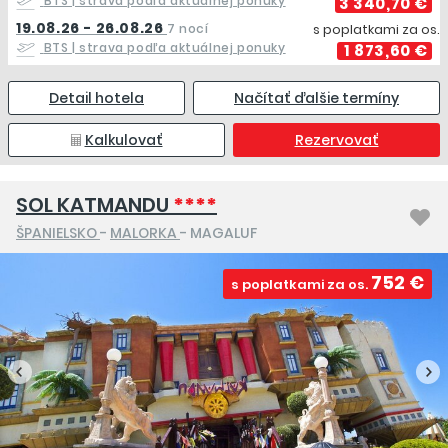
BTS
| strava podľa aktuálnej ponuky
3 340,70 €
19.08.26 - 26.08.26
7 nocí
s poplatkami za os.
BTS
| strava podľa aktuálnej ponuky
1 873,60 €
Detail hotela
Načítať ďalšie termíny
Kalkulovať
Rezervovať
SOL KATMANDU
****
ŠPANIELSKO
-
MALORKA
- MAGALUF
752 €
s poplatkami za os.