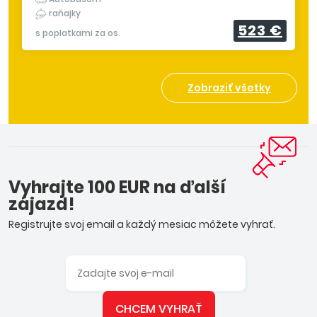
raňajky
523 €
s poplatkami za os.
Zobraziť všetky
Vyhrajte 100 EUR na ďalší
zájazd!
Registrujte svoj email a každý mesiac môžete vyhrať.
CHCEM VYHRAŤ