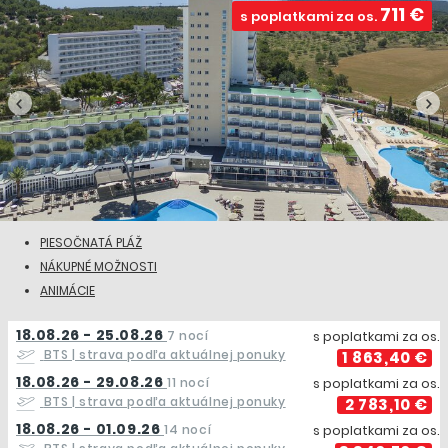
711 €
s poplatkami za os.
PIESOČNATÁ PLÁŽ
NÁKUPNÉ MOŽNOSTI
ANIMÁCIE
18.08.26 - 25.08.26
7 nocí
s poplatkami za os.
BTS
| strava podľa aktuálnej ponuky
1 863,40 €
18.08.26 - 29.08.26
11 nocí
s poplatkami za os.
BTS
| strava podľa aktuálnej ponuky
2 783,10 €
18.08.26 - 01.09.26
14 nocí
s poplatkami za os.