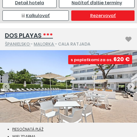
Detail hotela
Načítať ďalšie termíny
Kalkulovať
Rezervovať
DOS PLAYAS
***
ŠPANIELSKO
-
MALORKA
- CALA RATJADA
620 €
s poplatkami za os.
PIESOČNATÁ PLÁŽ
WIFI ZDARMA