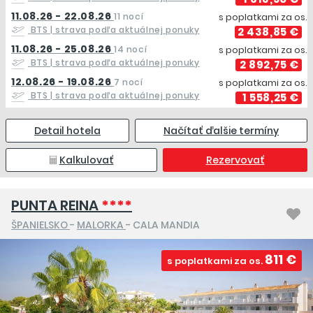
11.08.26 - 22.08.26
11 nocí
s poplatkami za os.
BTS
| strava podľa aktuálnej ponuky
2 438,85 €
11.08.26 - 25.08.26
14 nocí
s poplatkami za os.
BTS
| strava podľa aktuálnej ponuky
2 892,75 €
12.08.26 - 19.08.26
7 nocí
s poplatkami za os.
BTS
| strava podľa aktuálnej ponuky
1 558,25 €
Detail hotela
Načítať ďalšie termíny
Kalkulovať
Rezervovať
PUNTA REINA
****
ŠPANIELSKO
-
MALORKA
- CALA MANDIA
811 €
s poplatkami za os.