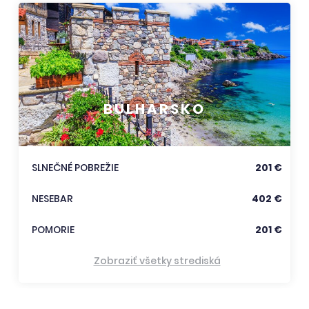
BULHARSKO
SLNEČNÉ POBREŽIE
201 €
NESEBAR
402 €
POMORIE
201 €
Zobraziť všetky strediská