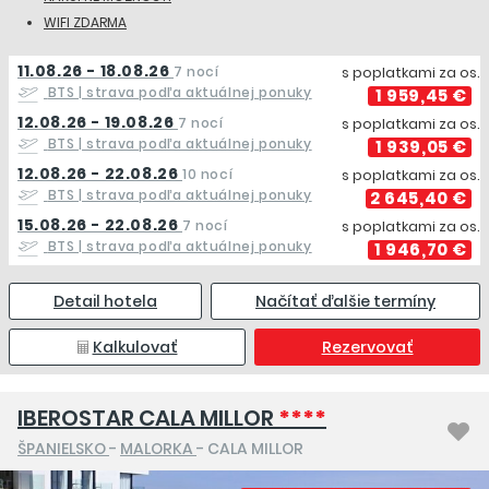
WIFI ZDARMA
11.08.26 - 18.08.26
7 nocí
s poplatkami za os.
BTS
| strava podľa aktuálnej ponuky
1 959,45 €
12.08.26 - 19.08.26
7 nocí
s poplatkami za os.
BTS
| strava podľa aktuálnej ponuky
1 939,05 €
12.08.26 - 22.08.26
10 nocí
s poplatkami za os.
BTS
| strava podľa aktuálnej ponuky
2 645,40 €
15.08.26 - 22.08.26
7 nocí
s poplatkami za os.
BTS
| strava podľa aktuálnej ponuky
1 946,70 €
Detail hotela
Načítať ďalšie termíny
Kalkulovať
Rezervovať
IBEROSTAR CALA MILLOR
****
ŠPANIELSKO
-
MALORKA
- CALA MILLOR