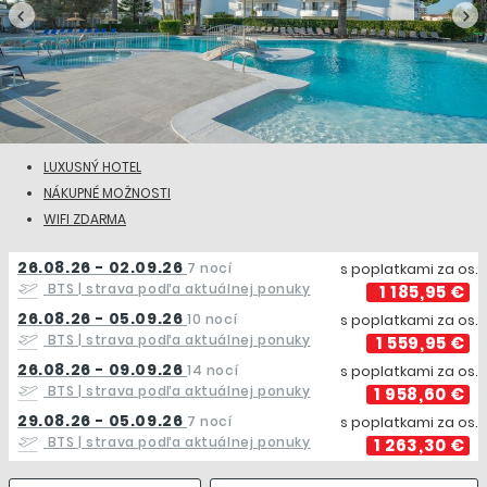
LUXUSNÝ HOTEL
NÁKUPNÉ MOŽNOSTI
WIFI ZDARMA
26.08.26 - 02.09.26
7 nocí
s poplatkami za os.
BTS
| strava podľa aktuálnej ponuky
1 185,95 €
26.08.26 - 05.09.26
10 nocí
s poplatkami za os.
BTS
| strava podľa aktuálnej ponuky
1 559,95 €
26.08.26 - 09.09.26
14 nocí
s poplatkami za os.
BTS
| strava podľa aktuálnej ponuky
1 958,60 €
29.08.26 - 05.09.26
7 nocí
s poplatkami za os.
BTS
| strava podľa aktuálnej ponuky
1 263,30 €