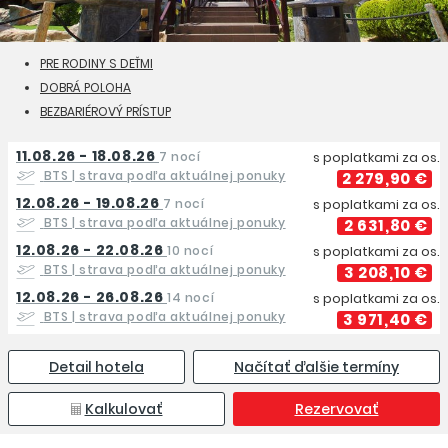
PRE RODINY S DEŤMI
DOBRÁ POLOHA
BEZBARIÉROVÝ PRÍSTUP
11.08.26 - 18.08.26
7 nocí
s poplatkami za os.
BTS
| strava podľa aktuálnej ponuky
2 279,90 €
12.08.26 - 19.08.26
7 nocí
s poplatkami za os.
BTS
| strava podľa aktuálnej ponuky
2 631,80 €
12.08.26 - 22.08.26
10 nocí
s poplatkami za os.
BTS
| strava podľa aktuálnej ponuky
3 208,10 €
12.08.26 - 26.08.26
14 nocí
s poplatkami za os.
BTS
| strava podľa aktuálnej ponuky
3 971,40 €
Detail hotela
Načítať ďalšie termíny
Kalkulovať
Rezervovať