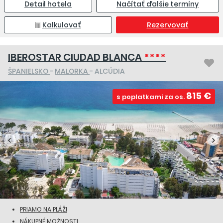
Detail hotela
Načítať ďalšie termíny
Kalkulovať
Rezervovať
IBEROSTAR CIUDAD BLANCA
****
ŠPANIELSKO
-
MALORKA
- ALCÚDIA
815 €
s poplatkami za os.
PRIAMO NA PLÁŽI
NÁKUPNÉ MOŽNOSTI