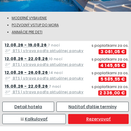
MODERNÉ VYBAVENIE
POZVOĽNÝ VSTUP DO MORA
ANIMÁCIE PRE DETI
12.08.26 - 19.08.26
7 nocí
s poplatkami za os.
BTS
| strava podľa aktuálnej ponuky
3 061,05 €
12.08.26 - 22.08.26
10 nocí
s poplatkami za os.
BTS
| strava podľa aktuálnej ponuky
4 145,65 €
12.08.26 - 26.08.26
14 nocí
s poplatkami za os.
BTS
| strava podľa aktuálnej ponuky
5 585,55 €
15.08.26 - 22.08.26
7 nocí
s poplatkami za os.
BTS
| strava podľa aktuálnej ponuky
2 336,00 €
Detail hotela
Načítať ďalšie termíny
Kalkulovať
Rezervovať