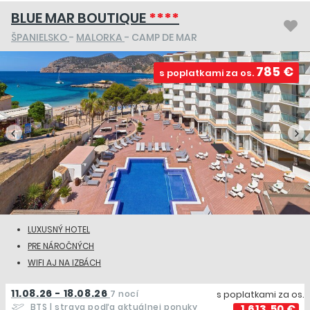
BLUE MAR BOUTIQUE
****
ŠPANIELSKO
-
MALORKA
- CAMP DE MAR
785 €
s poplatkami za os.
LUXUSNÝ HOTEL
PRE NÁROČNÝCH
WIFI AJ NA IZBÁCH
11.08.26 - 18.08.26
7 nocí
s poplatkami za os.
BTS
| strava podľa aktuálnej ponuky
1 613,50 €