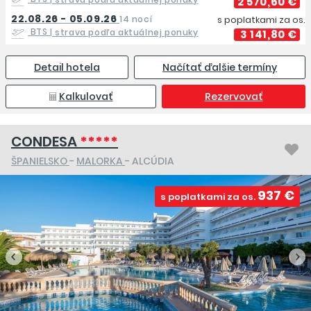
2 570,60 €
22.08.26 - 05.09.26
14 nocí
s poplatkami za os.
BTS
| strava podľa aktuálnej ponuky
3 141,80 €
Detail hotela
Načítať ďalšie termíny
Kalkulovať
Rezervovať
CONDESA
*****
ŠPANIELSKO
-
MALORKA
- ALCÚDIA
937 €
s poplatkami za os.