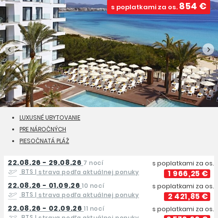
854 €
s poplatkami za os.
LUXUSNÉ UBYTOVANIE
PRE NÁROČNÝCH
PIESOČNATÁ PLÁŽ
22.08.26 - 29.08.26
7 nocí
s poplatkami za os.
BTS
| strava podľa aktuálnej ponuky
1 966,25 €
22.08.26 - 01.09.26
10 nocí
s poplatkami za os.
BTS
| strava podľa aktuálnej ponuky
2 421,85 €
22.08.26 - 02.09.26
11 nocí
s poplatkami za os.
BTS
| strava podľa aktuálnej ponuky