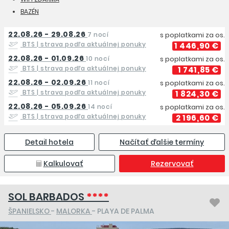
BAZÉN
22.08.26 - 29.08.26
7 nocí
s poplatkami za os.
BTS
| strava podľa aktuálnej ponuky
1 446,90 €
22.08.26 - 01.09.26
10 nocí
s poplatkami za os.
BTS
| strava podľa aktuálnej ponuky
1 741,85 €
22.08.26 - 02.09.26
11 nocí
s poplatkami za os.
BTS
| strava podľa aktuálnej ponuky
1 824,30 €
22.08.26 - 05.09.26
14 nocí
s poplatkami za os.
BTS
| strava podľa aktuálnej ponuky
2 196,60 €
Detail hotela
Načítať ďalšie termíny
Kalkulovať
Rezervovať
SOL BARBADOS
****
ŠPANIELSKO
-
MALORKA
- PLAYA DE PALMA