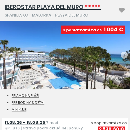
IBEROSTAR PLAYA DEL MURO
*****
ŠPANIELSKO
-
MALORKA
- PLAYA DEL MURO
1 004 €
s poplatkami za os.
PRIAMO NA PLÁŽI
PRE RODINY S DEŤMI
MINIKLUB
11.08.26 - 18.08.26
7 nocí
s poplatkami za os.
BTS
| strava podľa aktuálnej ponuky
2 536,60 €