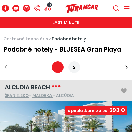
0
LAST MINUTE
Cestovná kancelária
>
Podobné hotely
Podobné hotely - BLUESEA Gran Playa
1
2
ALCUDIA BEACH
***
ŠPANIELSKO
-
MALORKA
- ALCÚDIA
593 €
s poplatkami za os.