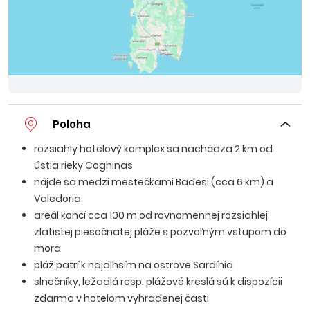
Poloha
rozsiahly hotelový komplex sa nachádza 2 km od
ústia rieky Coghinas
nájde sa medzi mestečkami Badesi (cca 6 km) a
Valedoria
areál končí cca 100 m od rovnomennej rozsiahlej
zlatistej piesočnatej pláže s pozvoľným vstupom do
mora
pláž patrí k najdlhším na ostrove Sardínia
slnečníky, ležadlá resp. plážové kreslá sú k dispozícii
zdarma v hotelom vyhradenej časti