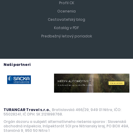
Profil CK
Ocenenia
Cestovateľský blog
Katalóg v PDF
Predbežný letový poriadok
Naši partneri
TURANCAR Travel s.r.o.
, Bratislavská 466/29, 949 01 Nitra, IČO:
55028241, IČ DPH: SK 2121898768.
Orgán dozoru a subjekt alternatívneho riešenia sporov : Slovenská
obchodná inšpekcia, Inšpektorát SOI pre Nitriansky kraj, PO BOX 49A,
Staničná 9, 950 50 Nitra 1