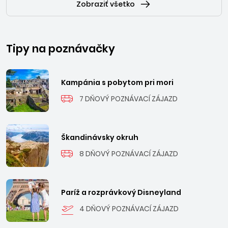
venovanou tradičným remeslám a kultúre stredozemného
Zobraziť všetko
regiónu s osobitným dôrazom na umenie tkania a výrobu
košov. Niet divu, veď Castelsardo je považované za
centrum košikárstva.
Tipy na poznávačky
Kampánia s pobytom pri mori
7 DŇOVÝ POZNÁVACÍ ZÁJAZD
Škandinávsky okruh
8 DŇOVÝ POZNÁVACÍ ZÁJAZD
Paríž a rozprávkový Disneyland
4 DŇOVÝ POZNÁVACÍ ZÁJAZD