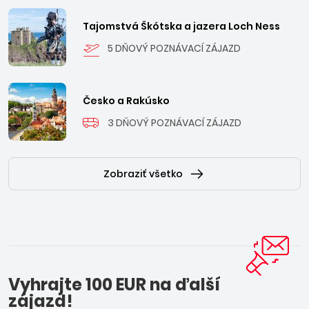
Tajomstvá Škótska a jazera Loch Ness
5 DŇOVÝ POZNÁVACÍ ZÁJAZD
Česko a Rakúsko
3 DŇOVÝ POZNÁVACÍ ZÁJAZD
Zobraziť všetko
Vyhrajte 100 EUR na ďalší
zájazd!