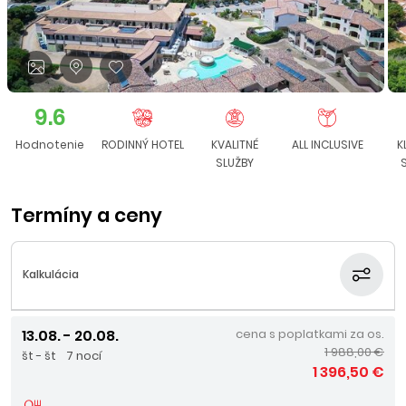
9.6
Hodnotenie
RODINNÝ HOTEL
KVALITNÉ
ALL INCLUSIVE
K
SLUŽBY
Termíny a ceny
Kalkulácia
13.08. - 20.08.
cena s poplatkami za os.
1 988,00 €
št - št
7 nocí
1 396,50 €