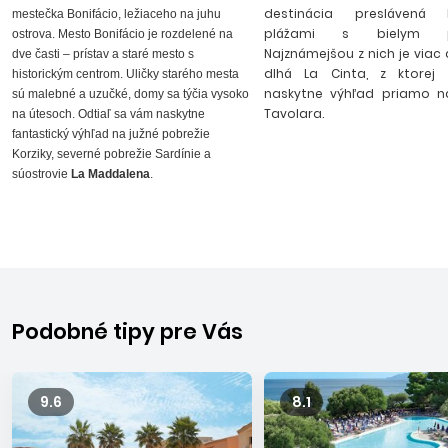
destinácia preslávená k
modrá more a oblohu, strieborná historické mesto Nora. O
mestečka Bonifácio, ležiaceho na juhu
plážami s bielym pi
ostrova. Mesto Bonifácio je rozdelené na
Sardínii sa hovorí aj ako o Karibiku Európy. Sardínčania si
Najznámejšou z nich je viac
dve časti – prístav a staré mesto s
krásu pláží úzkostlivo strážia pre svoje budúce generácie.
dlhá La Cinta, z ktorej
historickým centrom. Uličky starého mesta
Tento zabudnutý raj objavili turisti len pred sto rokmi, v
naskytne výhľad priamo n
sú malebné a uzučké, domy sa týčia vysoko
súčastnosti tu radi zavítajú aj hviezdy Hollywoodu - na
Tavolara.
na útesoch. Odtiaľ sa vám naskytne
pobreží Costa Smeralda s luxusným prístavom Porto Cervo
fantastický výhľad na južné pobrežie
Korziky, severné pobrežie Sardínie a
sídli talianska i svetová smotánka. Neváhajte navštíviť
súostrovie
La Maddalena
.
Sardíniu a splňte si svoj sen dovolenkovať na najkrajších
plážach Európy s vôňou tej pravej ostrovnej dovolenky. "Buon
divertimento!"
Podobné tipy pre Vás
Badesi
9.6
8.1
Toto malé mestečko, rozkladajúce sa v zálive Glofo dell