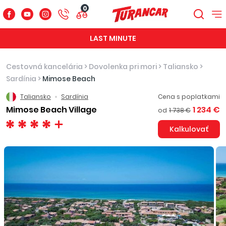
0
LAST MINUTE
Cestovná kancelária
>
Dovolenka pri mori
>
Taliansko
>
Sardínia
>
Mimose Beach
Taliansko
Sardínia
Cena s poplatkami
Mimose Beach Village
1 234 €
od
1 738 €
Kalkulovať