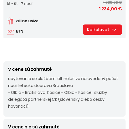
1 738,00 €
št - št
7 nocí
1 234,00 €
all inclusive
Kalkulovať
BTS
V cene sú zahrnuté
ubytovanie so službami all inclusive na uvedený počet
nocí, letecká doprava Bratislava
- Olbia - Bratislava, Košice - Olbia - Košice, služby
delegáta partnerskej CK (slovensky alebo česky
hovoriaci)
V cene nie sú zahrnuté