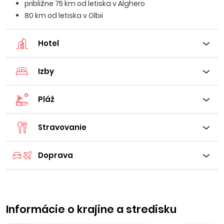
približne 75 km od letiska v Alghero
80 km od letiska v Olbii
Hotel
Izby
Pláž
Stravovanie
Doprava
Informácie o krajine a stredisku