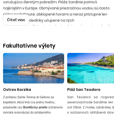
vzrušujúco členitým pobrežím. Pláže Sardínie patria k
najkrajším v Európe. Obmývané priezračnou vodou sú často
úplne nedotknuté, obklopené horami a neraz prístupné len
Čítať viac
od mora. Biele dedinky učupené na tých
najneuveriteľnejších miestach strmých svahov pripomínajú
dračie hniezda. Jednou z miestnych rarít sú stáda divokých
koní, žijúcich voľne v prírode.
Fakultatívne výlety
Pri návšteve tohto čarokrásneho ostrova stačí len nejaký
čas vnímať jeho magickú silu a sami pochopíte, že sa v
mnohom vôbec nepodobá zvyšku Talianska. Nájdete tu
monumentálnosť Ríma, neprístupnú noblesu Toskánska,
ukričanosť pikantnej Kalábrie, či perfekcionizmus a
Ostrov Korzika
Pláž San Teodoro
megalomanstvo priemyselného severu. Ba práve naopak:
San Teodoro sa rozprest
Z prístavu Santa Teresa di Gallura sa
prvý vnem je neopísateľný pokoj a typická vôňa ostrova.
severovýchode Sardínie, len
trajektom, ktorý trvá cca jednu hodinu,
Sardínia sa niekedy nazýva aj ostrovom piatich farieb.
od Olbie. Z malej rybárskej d
preplavíte cez
Bonifácky prieliv
(chránená
Ružová symbolizuje plameniaky a divé ruže, zelená lesy,
v súčasnosti obľúbená dov
morská rezervácia) do prístavného