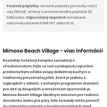
Povinné príplatky:
servisné poplatky pre osoby nad 2
roky 199 EUR, emisný a environmenálny príplatok 30
EUR/osoba.
Odporúčaný doplatok:
komplexné
cestovné poistenie KOMFORT alebo PLUS.
Mimose Beach Village - viac informácií
Rozsiahly hotelový komplex zariadený v
stredomorskom štýle sa teší vynikajúcej reputácii,
predovšetkým vďaka svojej delikátnej kuchyni a
nádhernej piesočnatej pláži, ktorá je jednou z
najkrajších v oblasti. S bohatým programom animácií
pre deti aj dospelých a množstvom športovísk je
Mimose Beach Village ideálnym miestom pre rodinnú
dovolenku alebo pre páry, kde sa každý môže ponoriť
do atmosféry pohody a nezabudnuteľných chvíľ