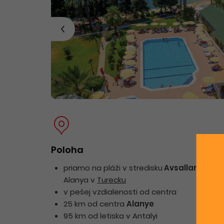
Poloha
priamo na pláži v stredisku
Avsallar
oblasť
Alanya v
Turecku
v pešej vzdialenosti od centra
25 km od centra
Alanye
95 km od letiska v Antalyi