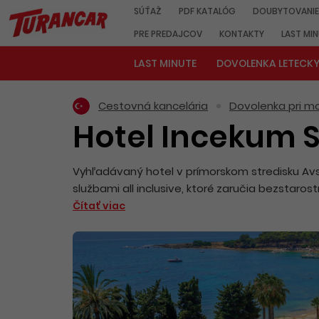
SÚŤAŽ
PDF KATALÓG
DOUBYTOVANIE
PRE PREDAJCOV
KONTAKTY
LAST MI
LAST MINUTE
DOVOLENKA LETECK
Cestovná kancelária
Dovolenka pri mo
Hotel Incekum 
Vyhľadávaný hotel v prímorskom stredisku Avsa
službami all inclusive, ktoré zaručia bezstaro
Čítať viac