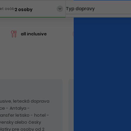
Typ dopravy
et osôb
2 osoby
cen
all inclusive
posledné 2 izby
V cene nie sú zahrn
nclusive, letecká doprava
Odporúčaný doplatok:
k
ice - Antalya -
alebo PLUS.
nsfer letisko - hotel -
ovensky alebo česky
latky pre osoby od 2