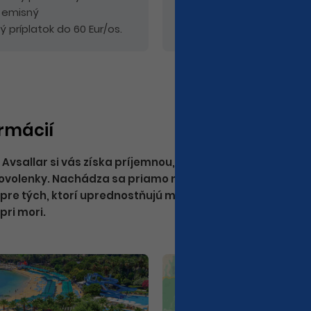
, emisný
ý príplatok do 60 Eur/os.
ormácií
sallar si vás získa príjemnou, rodinnou atmosférou a kv
ovolenky. Nachádza sa priamo na piesočnatej pláži v k
 pre tých, ktorí uprednostňujú menší hotel pred rušný
pri mori.