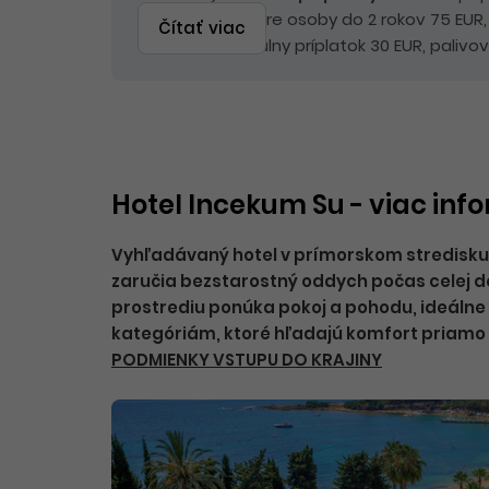
rokov 230 EUR, pre osoby do 2 rokov 75 EUR
Čítať viac
a environmentálny príplatok 30 EUR, palivov
Hotel Incekum Su - viac inf
Vyhľadávaný hotel v prímorskom stredisku Av
zaručia bezstarostný oddych počas celej d
prostrediu ponúka pokoj a pohodu, ideálne
kategóriám, ktoré hľadajú komfort priamo 
PODMIENKY VSTUPU DO KRAJINY