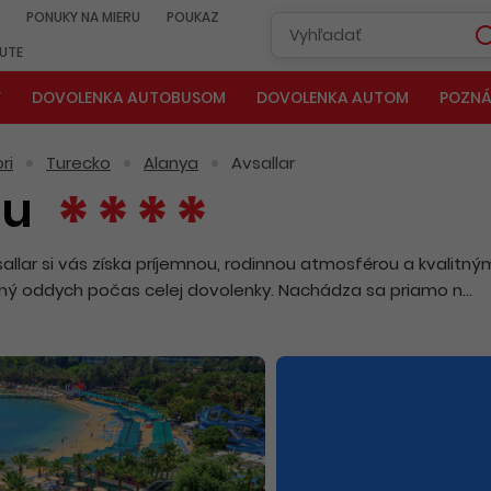
PONUKY NA MIERU
POUKAZ
NUTE
Y
DOVOLENKA AUTOBUSOM
DOVOLENKA AUTOM
POZNÁ
ri
Turecko
Alanya
Avsallar
Su
llar si vás získa príjemnou, rodinnou atmosférou a kvalitný
stný oddych počas celej dovolenky. Nachádza sa priamo n...