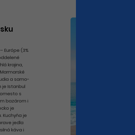
isku
 – Európe (3%
 oddelené
lá krajina,
a Marmarské
 ľudia a samo­
je Istanbul
ľkomesto s
m bazá­rom i
ecko je
u. Kuchyňa je
prave jedla
silná káva i