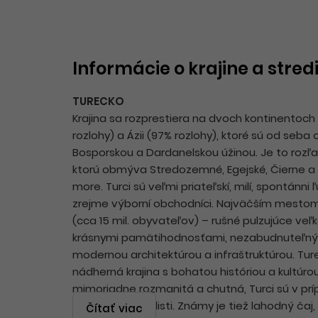
Informácie o krajine a stred
TURECKO
Krajina sa rozprestiera na dvoch kontinentoch
rozlohy) a Ázii (97% rozlohy), ktoré sú od seba
Bosporskou a Dardanelskou úžinou. Je to rozľah
ktorú obmýva Stredozemné, Egejské, Čierne 
more. Turci sú veľmi priateľskí, milí, spontánni
zrejme výborní obchodníci. Najväčším mestom 
(cca 15 mil. obyvateľov) – rušné pulzujúce ve
krásnymi pamätihodnosťami, nezabudnuteľný
modernou architektúrou a infraštruktúrou. Tur
nádherná krajina s bohatou históriou a kultúro
mimoriadne rozmanitá a chutná, Turci sú v prí
skutoční špecialisti. Známy je tiež lahodný čaj, 
Čítať viac