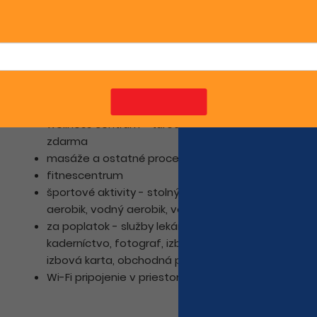
reštaurácia s vonkajším a vnútorným
môžete vyhrať!
sedením
vonkajší bazén, detský bazén, bazén so
šmykľavkami
menšie detské ihrisko
počas dňa ľahké animácie pre dospelých,
CHCEM VYHRAŤ
živá hudba, turecká noc
wellness centrum - turecké kúpele a sauna
zdarma
masáže a ostatné procedúry za poplatok
fitnescentrum
športové aktivity - stolný tenis, boccia, šípky,
aerobik, vodný aerobik, vodné hry
za poplatok - služby lekára, čistiareň,
kaderníctvo, fotograf, izbová služba, druhá
izbová karta, obchodná pasáž
Wi-Fi pripojenie v priestoroch lobby zdarma