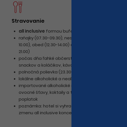
Stravovanie
D
all inclusive
formou bufetových stolov
le
raňajky (07.30-09.30), neskoré raňajky (09.30-
10.00), obed (12.30-14.00) a večera (19.00-
21.00)
počas dňa ľahké občerstvenie vo forme
snackov a koláčikov, káva, čaj
polnočná polievka (23.30-24.00)
lokálne alkoholické a nealkoholické nápoje
importované alkoholické nápoje, čerstvé
ovocné šťavy, koktaily a turecká káva za
poplatok
poznámka: hotel si vyhradzuje právo na
zmenu all inclusive konceptu