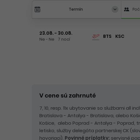
Termín
Poč
23.08. - 30.08.
BTS
KSC
Ne - Ne
7 nocí
V cene sú zahrnuté
7, 10, resp. 11x ubytovanie so službami all i
Bratislava - Antalya - Bratislava, alebo Koš
Košice, alebo Poprad - Antalya - Poprad, tra
letisko, služby delegáta partnerskej CK (sl
hovoriaci).
Povinné príplatky:
servisné pop