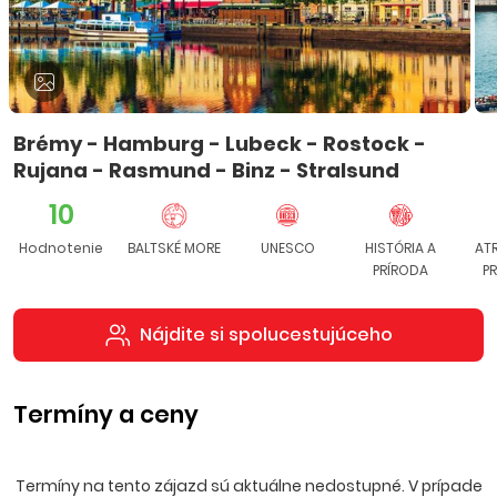
Brémy - Hamburg - Lubeck - Rostock -
Rujana - Rasmund - Binz - Stralsund
10
Hodnotenie
BALTSKÉ MORE
UNESCO
HISTÓRIA A
AT
PRÍRODA
P
Nájdite si spolucestujúceho
Termíny a ceny
Termíny na tento zájazd sú aktuálne nedostupné. V prípade