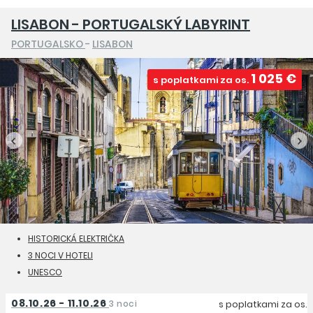
LISABON - PORTUGALSKÝ LABYRINT
PORTUGALSKO
-
LISABON
1 025 €
s poplatkami za os.
HISTORICKÁ ELEKTRIČKA
3 NOCI V HOTELI
UNESCO
08.10.26 - 11.10.26
3 noci
s poplatkami za os.