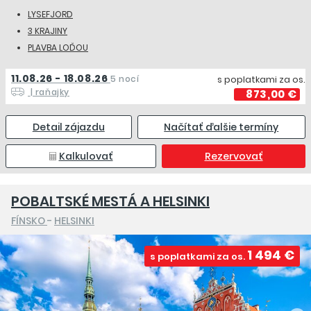
LYSEFJORD
3 KRAJINY
PLAVBA LOĎOU
11.08.26 - 18.08.26
5 nocí
s poplatkami za os.
| raňajky
873,00 €
Detail zájazdu
Načítať ďalšie termíny
Kalkulovať
Rezervovať
POBALTSKÉ MESTÁ A HELSINKI
FÍNSKO
-
HELSINKI
1 494 €
s poplatkami za os.