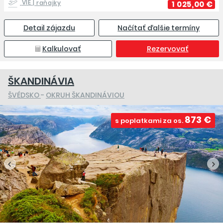
VIE
| raňajky
1 025,00 €
Detail zájazdu
Načítať ďalšie termíny
Kalkulovať
Rezervovať
ŠKANDINÁVIA
ŠVÉDSKO
-
OKRUH ŠKANDINÁVIOU
873 €
s poplatkami za os.