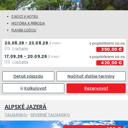
3 NOCI V HOTELI
HISTÓRIA A PRÍRODA
PLAVBA LOĎOU
20.08.26 - 23.08.26
3 noci
s poplatkami za os.
| raňajky
350,00 €
17.09.26 - 20.09.26
3 noci
s poplatkami za os.
| raňajky
420,00 €
Detail zájazdu
Načítať ďalšie termíny
Kalkulovať
Rezervovať
ALPSKÉ JAZERÁ
TALIANSKO
-
SEVERNÉ TALIANSKO