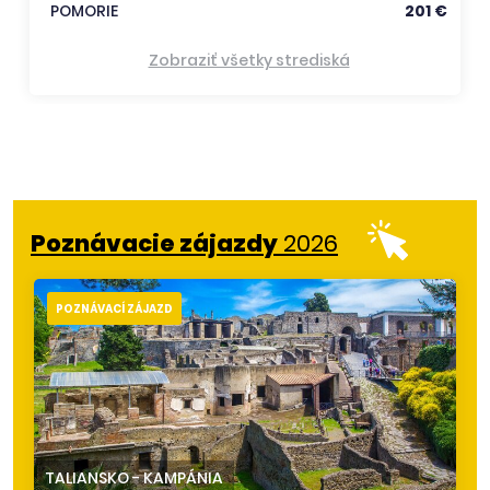
POMORIE
201 €
Zobraziť všetky strediská
Poznávacie zájazdy
2026
POZNÁVACÍ ZÁJAZD
TALIANSKO
-
KAMPÁNIA