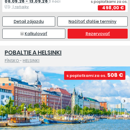
08.09.26 - 13.09.26
3 noci
s poplatkami za os.
| raňajky
498,00 €
Detail zájazdu
Načítať ďalšie termíny
Kalkulovať
Rezervovať
POBALTIE A HELSINKI
FÍNSKO
-
HELSINKI
508 €
s poplatkami za os.