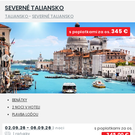
SEVERNÉ TALIANSKO
TALIANSKO
-
SEVERNÉ TALIANSKO
345 €
s poplatkami za os.
BENÁTKY
2 NOCI V HOTELI
PLAVBA LOĎOU
02.09.26 - 06.09.26
2 noci
s poplatkami za os.
| raňajky
345,00 €