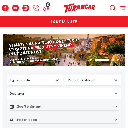
0
LAST MINUTE
Typ zájazdu
Krajina a oblasť
Doprava
Zvoľte dátum
Počet osôb