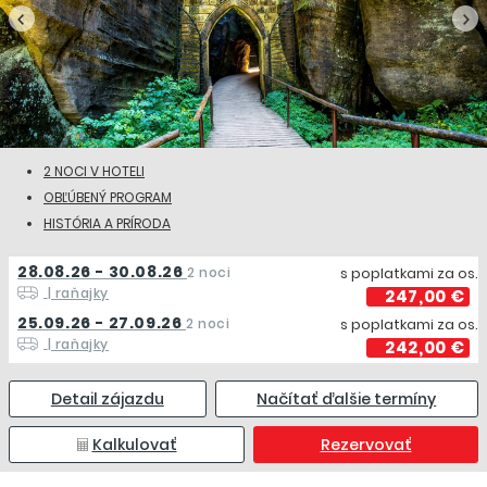
2 NOCI V HOTELI
OBĽÚBENÝ PROGRAM
HISTÓRIA A PRÍRODA
28.08.26 - 30.08.26
2 noci
s poplatkami za os.
| raňajky
247,00 €
25.09.26 - 27.09.26
2 noci
s poplatkami za os.
| raňajky
242,00 €
Detail zájazdu
Načítať ďalšie termíny
Kalkulovať
Rezervovať