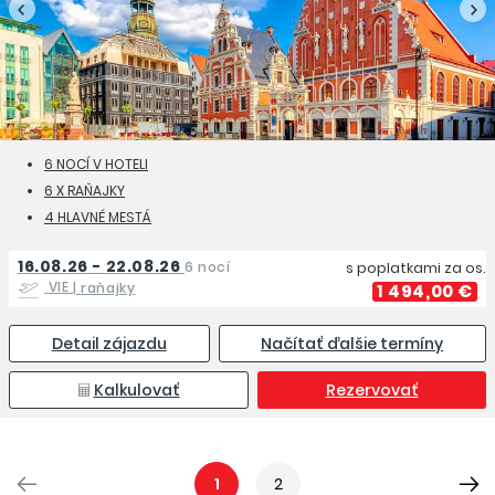
6 NOCÍ V HOTELI
6 X RAŇAJKY
4 HLAVNÉ MESTÁ
16.08.26 - 22.08.26
6 nocí
s poplatkami za os.
VIE
| raňajky
1 494,00 €
Detail zájazdu
Načítať ďalšie termíny
Kalkulovať
Rezervovať
1
2