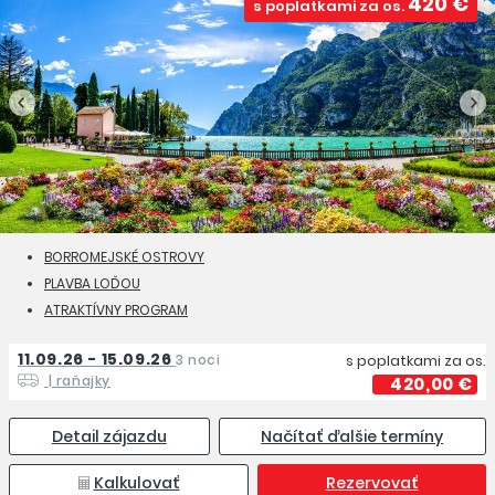
420 €
s poplatkami za os.
BORROMEJSKÉ OSTROVY
PLAVBA LOĎOU
ATRAKTÍVNY PROGRAM
11.09.26 - 15.09.26
3 noci
s poplatkami za os.
| raňajky
420,00 €
Detail zájazdu
Načítať ďalšie termíny
Kalkulovať
Rezervovať