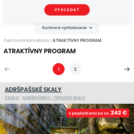
VYHĽADAŤ
Rozšírené vyhľadávanie
Cestovná kancelária
>
ATRAKTÍVNY PROGRAM
ATRAKTÍVNY PROGRAM
1
2
ADRŠPAŠSKÉ SKALY
ČESKO
-
ADRŠPAŠSKO - TEPLICKÉ SKALY
242 €
s poplatkami za os.