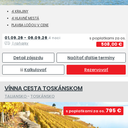
4 KRAJINY
4 HLAVNÉ MESTÁ
PLAVBA LOĎOU V CENE
01.09.26 - 06.09.26
4 noci
s poplatkami za os.
| raňajky
508,00 €
Detail zájazdu
Načítať ďalšie termíny
Kalkulovať
Rezervovať
VÍNNA CESTA TOSKÁNSKOM
TALIANSKO
-
TOSKÁNSKO
795 €
s poplatkami za os.