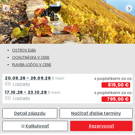
OSTROV ELBA
OCHUTNÁVKA V CENE
PLAVBA LOĎOU V CENE
20.09.26 - 26.09.26
5 nocí
s poplatkami za os.
| raňajky
815,00 €
17.10.26 - 23.10.26
5 nocí
s poplatkami za os.
| raňajky
795,00 €
Detail zájazdu
Načítať ďalšie termíny
Kalkulovať
Rezervovať