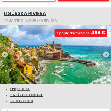
LIGÚRSKA RIVIÉRA
TALIANSKO
-
LIGÚRSKA RIVIÉRA
498 €
s poplatkami za os.
CINQUE TERRE
POZNÁVANIE A KÚPANIE
3 NOCI V HOTELI