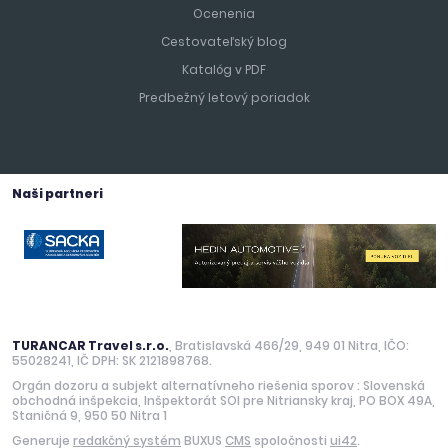
Ocenenia
Cestovateľský blog
Katalóg v PDF
Predbežný letový poriadok
Naši partneri
TURANCAR Travel s.r.o.
, Bratislavská 466/29, 949 01 Nitra, IČO:
55028241, IČ DPH: SK 2121898768.
Orgán dozoru a subjekt alternatívneho riešenia sporov : Slovenská
obchodná inšpekcia, Inšpektorát SOI pre Nitriansky kraj, PO BOX 49A,
Staničná 9, 950 50 Nitra 1
Generuje
redakčný systém
BUXUS
CMS
spoločnosti
ui42
.