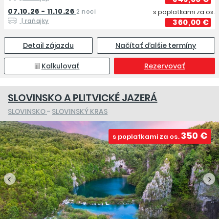
07.10.26 - 11.10.26
2 noci
s poplatkami za os.
| raňajky
360,00 €
Detail zájazdu
Načítať ďalšie termíny
Kalkulovať
Rezervovať
SLOVINSKO A PLITVICKÉ JAZERÁ
SLOVINSKO
-
SLOVINSKÝ KRAS
350 €
s poplatkami za os.