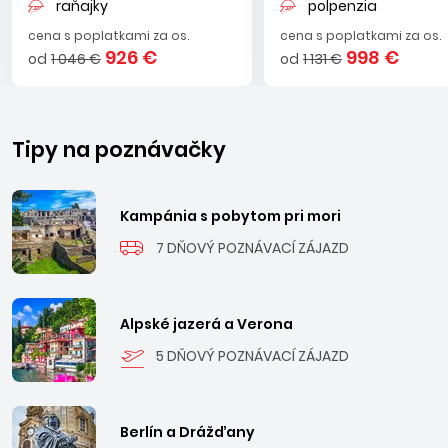
raňajky
polpenzia
cena s poplatkami za os.
cena s poplatkami za os.
926 €
998 €
od
1 046 €
od
1 131 €
Tipy na poznávačky
Kampánia s pobytom pri mori
7 DŇOVÝ POZNÁVACÍ ZÁJAZD
Alpské jazerá a Verona
5 DŇOVÝ POZNÁVACÍ ZÁJAZD
Berlín a Drážďany