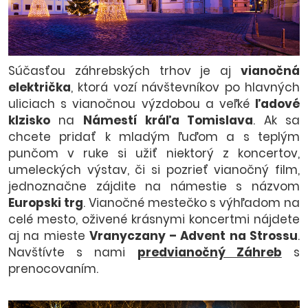
Súčasťou záhrebských trhov je aj
vianočná
električka
, ktorá vozí návštevníkov po hlavných
uliciach s vianočnou výzdobou a veľké
ľadové
klzisko
na
Námestí kráľa Tomislava
. Ak sa
chcete pridať k mladým ľuďom a s teplým
punčom v ruke si užiť niektorý z koncertov,
umeleckých výstav, či si pozrieť vianočný film,
jednoznačne zájdite na námestie s názvom
Europski trg
. Vianočné mestečko s výhľadom na
celé mesto, oživené krásnymi koncertmi nájdete
aj na mieste
Vranyczany – Advent na Strossu
.
Navštívte s nami
predvianočný Záhreb
s
prenocovaním.