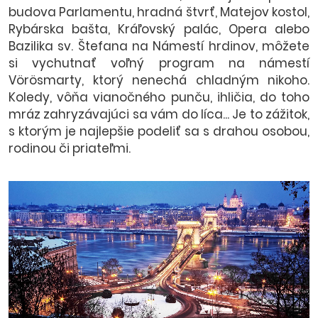
budova Parlamentu, hradná štvrť, Matejov kostol,
Rybárska bašta, Kráľovský palác, Opera alebo
Bazilika sv. Štefana na Námestí hrdinov, môžete
si vychutnať voľný program na námestí
Vörösmarty, ktorý nenechá chladným nikoho.
Koledy, vôňa vianočného punču, ihličia, do toho
mráz zahryzávajúci sa vám do líca... Je to zážitok,
s ktorým je najlepšie podeliť sa s drahou osobou,
rodinou či priateľmi.