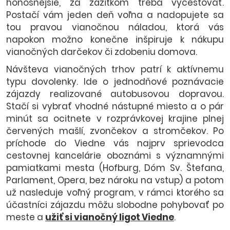
honosnejšie, za zážitkom treba vycestovať.
Postačí vám jeden deň voľna a nadopujete sa
tou pravou vianočnou náladou, ktorá vás
napokon možno konečne inšpiruje k nákupu
vianočných darčekov či zdobeniu domova.
Návšteva vianočných trhov patrí k aktívnemu
typu dovolenky. Ide o jednodňové poznávacie
zájazdy realizované autobusovou dopravou.
Stačí si vybrať vhodné nástupné miesto a o pár
minút sa ocitnete v rozprávkovej krajine plnej
červených mašlí, zvončekov a stromčekov. Po
príchode do Viedne vás najprv sprievodca
cestovnej kancelárie oboznámi s významnými
pamiatkami mesta (Hofburg, Dóm Sv. Štefana,
Parlament, Opera, bez nároku na vstup) a potom
už nasleduje voľný program, v rámci ktorého sa
účastníci zájazdu môžu slobodne pohybovať po
meste a
užiť si vianočný ligot Viedne
.