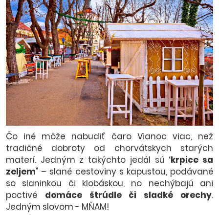
Čo iné môže nabudiť čaro Vianoc viac, než
tradičné dobroty od chorvátskych starých
materí. Jedným z takýchto jedál sú ‘
krpice sa
zeljem‘
– slané cestoviny s kapustou, podávané
so slaninkou či klobáskou, no nechýbajú ani
poctivé
domáce štrúdle či sladké orechy
.
Jedným slovom - MŇAM!