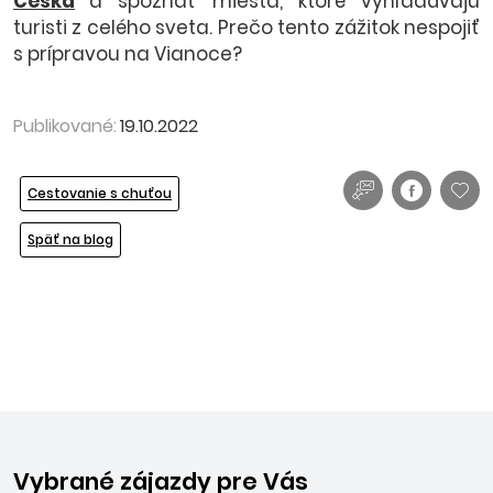
Česka
a spoznať miesta, ktoré vyhľadávajú
turisti z celého sveta. Prečo tento zážitok nespojiť
s prípravou na Vianoce?
Publikované:
19.10.2022
Cestovanie s chuťou
Späť na blog
Vybrané zájazdy pre Vás