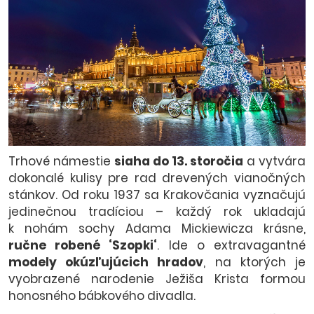
Trhové námestie
siaha do 13. storočia
a vytvára
dokonalé kulisy pre rad drevených vianočných
stánkov. Od roku 1937 sa Krakovčania vyznačujú
jedinečnou tradíciou – každý rok ukladajú
k nohám sochy Adama Mickiewicza krásne,
ručne robené ‘Szopki‘
. Ide o extravagantné
modely okúzľujúcich hradov
, na ktorých je
vyobrazené narodenie Ježiša Krista formou
honosného bábkového divadla.