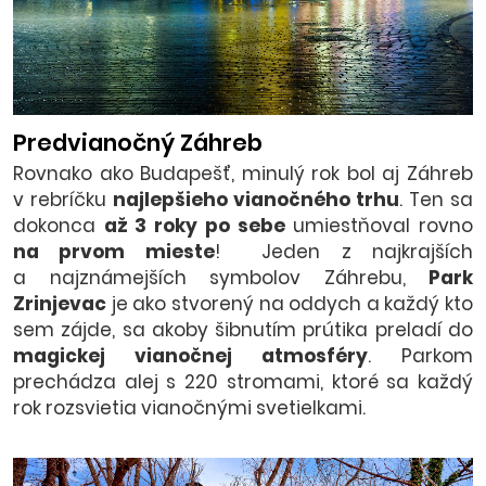
Predvianočný Záhreb
Rovnako ako Budapešť, minulý rok bol aj Záhreb
v rebríčku
najlepšieho vianočného trhu
. Ten sa
dokonca
až 3 roky po sebe
umiestňoval rovno
na prvom mieste
! Jeden z najkrajších
a najznámejších symbolov Záhrebu,
Park
Zrinjevac
je ako stvorený na oddych a každý kto
sem zájde, sa akoby šibnutím prútika preladí do
magickej vianočnej atmosféry
. Parkom
prechádza alej s 220 stromami, ktoré sa každý
rok rozsvietia vianočnými svetielkami.