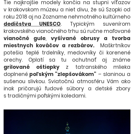
Tie najkrajšie modely končia na stupni víťazov
v krakovskom múzeu a niet divu, že sú Szopki od
roku 2018 aj na Zozname nehmotného kultúrneho
dedičstva UNESCO
. Typickým suvenírom
krakovského vianočného trhu sú ručne maľované
vianočné gule
,
vyšívané obrusy a tvorba
miestnych kováčov a
rezbárov.
Maškrtníkov
potešia teplé trdelníky, medovníky či korenené
orechy.
Oplatí sa tu ochutnať aj známe
grilované oštiepky
z tatranského mlieka
doplnené
poľským “zlepšovákom“
– slaninou a
sušenou slivkou. Sviatočnú atmosféru Vám ako
inak pričarujú ľudové súbory a detské zbory
s tradičnými poľskými koledami.