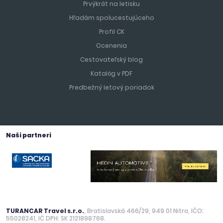
Prvýkrát na letisku
Hľadám spolucestujúceho
Profil CK
Ocenenia
Cestovateľský blog
Katalóg v PDF
Predbežný letový poriadok
Naši partneri
TURANCAR Travel s.r.o.
, Bratislavská 466/29, 949 01 Nitra, IČO:
55028241, IČ DPH: SK 2121898768.