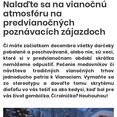
Nalaďte sa na vianočnú
atmosféru na
predvianočných
poznávacích zájazdoch
Či máte začiatkom decembra všetky darčeky
pobalené a poschovávané, alebo nie, sú veci,
ktoré si v predvianočnom období skrátka
nemôžeme odpustiť. Pečenie medovníkov či
návšteva tradičných vianočných trhov
jednoducho patria k Vianociam. Vymaňte sa
zo stereotypu a dovoľte tomu skrytému
dieťaťu vo vás tešiť sa ako kedysi, keď bol pre
vás život gombička. Či rolnička? Houhouhou!