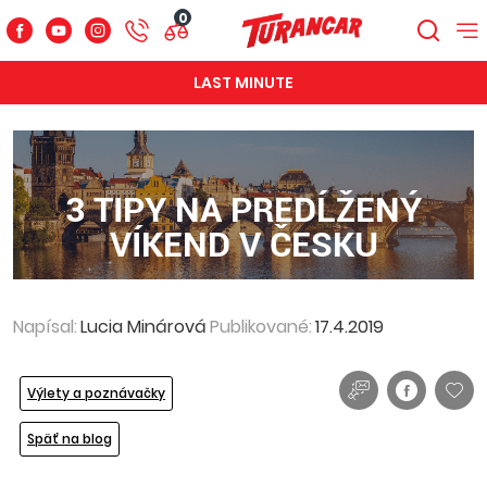
0
LAST MINUTE
3 TIPY NA PREDĹŽENÝ
VÍKEND V ČESKU
Napísal:
Lucia Minárová
Publikované:
17.4.2019
Výlety a poznávačky
Späť na blog