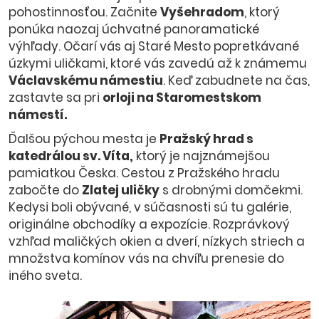
pohostinnosťou. Začnite
Vyšehradom
, ktorý
ponúka naozaj úchvatné panoramatické
výhľady. Očarí vás aj Staré Mesto popretkávané
úzkymi uličkami, ktoré vás zavedú až k známemu
Václavskému námestiu
. Keď zabudnete na čas,
zastavte sa pri
orloji na Staromestskom
námestí.
Ďalšou pýchou mesta je
Pražský hrad s
katedrálou sv. Víta,
ktorý je najznámejšou
pamiatkou Česka. Cestou z Pražského hradu
zabočte do
Zlatej uličky
s drobnými domčekmi.
Kedysi boli obývané, v súčasnosti sú tu galérie,
originálne obchodíky a expozície. Rozprávkový
vzhľad maličkých okien a dverí, nízkych striech a
množstva komínov vás na chvíľu prenesie do
iného sveta.