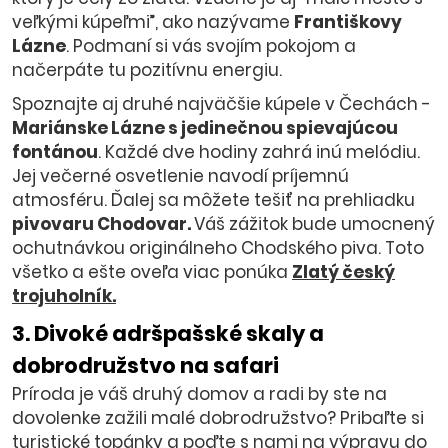
veľkými kúpeľmi”, ako nazývame
Františkovy
Lázne
. Podmaní si vás svojím pokojom a
načerpáte tu pozitívnu energiu.
Spoznajte aj druhé najväčšie kúpele v Čechách -
Mariánske Lázne s jedinečnou spievajúcou
fontánou
. Každé dve hodiny zahrá inú melódiu.
Jej večerné osvetlenie navodí príjemnú
atmosféru. Ďalej sa môžete tešiť na prehliadku
pivovaru Chodovar.
Váš zážitok bude umocnený
ochutnávkou originálneho Chodského piva. Toto
všetko a ešte oveľa viac ponúka
Zlatý český
trojuholník.
3. Divoké adršpašské skaly a
dobrodružstvo na safari
Príroda je váš druhý domov a radi by ste na
dovolenke zažili malé dobrodružstvo? Pribaľte si
turistické topánky a poďte s nami na výpravu do