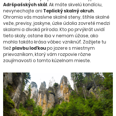
Adršpašských skál
. Ak máte skvelú kondíciu,
nevynechajte ani
Teplický skalný okruh
.
Ohromia vás masívne skalné steny, štíhle skalné
veže, previsy, jaskyne, úzke údolia zovreté medzi
skalami a divoká príroda. Kto po prvýkrát uvidí
tieto skaly, ostane iba v nemom úžase, ako
mohla takáto krása vôbec vzniknúť. Zažijete tu
tiež
plavbu loďkou
po jazere s miestnym
prievozníkom, ktorý vám rozpovie rôzne
zaujímavosti o tomto kúzelnom mieste.