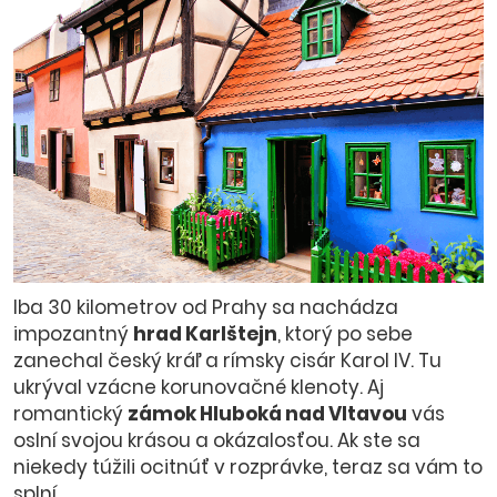
Iba 30 kilometrov od Prahy sa nachádza
impozantný
hrad Karlštejn
, ktorý po sebe
zanechal český kráľ a rímsky cisár Karol IV. Tu
ukrýval vzácne korunovačné klenoty. Aj
romantický
zámok Hluboká nad Vltavou
vás
oslní svojou krásou a okázalosťou. Ak ste sa
niekedy túžili ocitnúť v rozprávke, teraz sa vám to
splní.