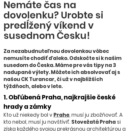
Nemáte čas na
dovolenku? Urobte si
predĺžený víkend v
susednom Česku!
Za nezabudnuteľnou dovolenkou vôbec
nemusíte chodiť ďaleko. Odskočte si k našim
susedom do Česka. Máme pre vás tipy na 3
nadupané výlety. Môžete ich absolvovať aj s
našou CK Turancar, či už v najbližších
týždňoch, alebo v lete.
1. Obľúbená Praha, najkrajšie české
hrady a zámky
Kto už niekedy bol v
Prahe
, musí ju zbožňovať. A
kto nebol, musí ju navštíviť.
Stovežatá Praha
si
získa každého svojou prekrásnou architektúrou a