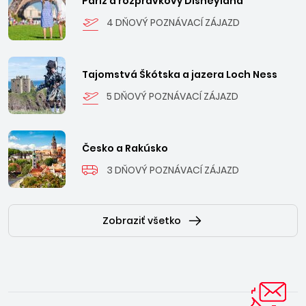
Paríž a rozprávkový Disneyland
4 DŇOVÝ POZNÁVACÍ ZÁJAZD
Tajomstvá Škótska a jazera Loch Ness
5 DŇOVÝ POZNÁVACÍ ZÁJAZD
Česko a Rakúsko
3 DŇOVÝ POZNÁVACÍ ZÁJAZD
Zobraziť všetko