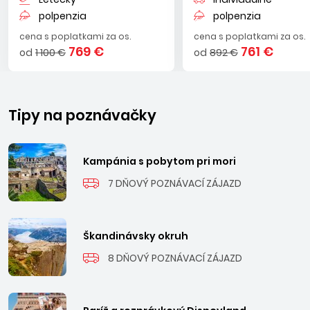
polpenzia
polpenzia
cena s poplatkami za os.
cena s poplatkami za os.
769 €
761 €
od
1 100 €
od
892 €
Tipy na poznávačky
Kampánia s pobytom pri mori
7 DŇOVÝ POZNÁVACÍ ZÁJAZD
Škandinávsky okruh
8 DŇOVÝ POZNÁVACÍ ZÁJAZD