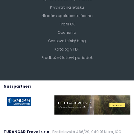
Prvýkrát na letisku
Hľadám spolucestujúceho
Profil CK
Ocenenia
Cestovateľský blog
Katalóg v PDF
Predbežný letový poriadok
Naši partneri
TURANCAR Travel s.r.o.
, Bratislavská 466/29, 949 01 Nitra, IČO: