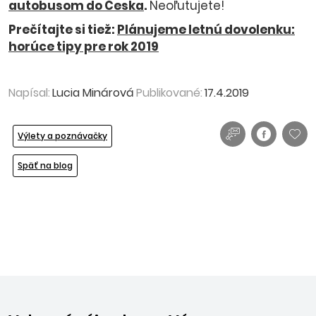
autobusom do Česka
.
Neoľutujete!
Prečítajte si tiež:
Plánujeme letnú dovolenku:
horúce tipy pre rok 2019
Napísal:
Lucia Minárová
Publikované:
17.4.2019
Výlety a poznávačky
Späť na blog