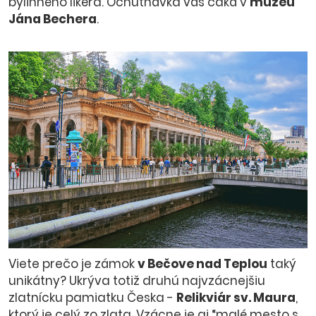
bylinného likéra. Ochutnávka vás čaká v
múzeu
Jána Bechera
.
Viete prečo je zámok
v Bečove nad Teplou
taký
unikátny? Ukrýva totiž druhú najvzácnejšiu
zlatnícku pamiatku Česka -
Relikviár sv. Maura
,
ktorý je celý zo zlata. Vzácne je aj “malé mesto s