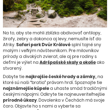
Na to, aby ste mohli zblízka obdivovať antilopy,
žirafy, zebry a dokonca aj levy, nemusíte ísť do
Afriky.
Safari park Dv
ůr Králové
splní tajné sny
malým i veľkým návštevníkom. Pre milovníkov
prírody a divokých zvierat, ale aj pre rodiny s
deťmi je výlet na
Adršpašské skaly a okolie
ako
stvorený.
Dobyte tie
najkrajšie české hrady a zámky,
na
ktoré sú naši “bratia” právom hrdí. Spoznajte tie
najznámejšie kúpele
a uhaste smäd tradičnými
českými nápojmi. Odkryte tie najneuveriteľnejšie
prírodné úkazy
.
Dovolenka v Čechách
má svoje
čaro. Objavte ho s nami a vyberte sa