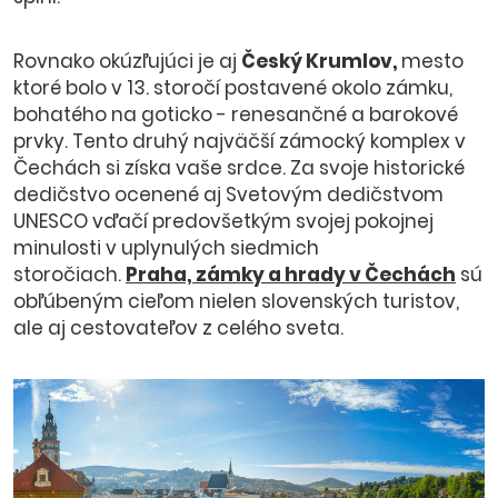
Rovnako okúzľujúci je aj
Český Krumlov,
mesto
ktoré bolo v 13. storočí postavené okolo zámku,
bohatého na goticko - renesančné a barokové
prvky. Tento druhý najväčší zámocký komplex v
Čechách si získa vaše srdce. Za svoje historické
dedičstvo ocenené aj Svetovým dedičstvom
UNESCO vďačí predovšetkým svojej pokojnej
minulosti v uplynulých siedmich
storočiach.
Praha, zámky a hrady v Čechách
sú
obľúbeným cieľom nielen slovenských turistov,
ale aj cestovateľov z celého sveta.