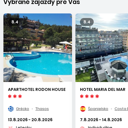
Vybrané zájazdy pre Vás
8.4
8.4
APARTHOTEL RODON HOUSE
HOTEL MARIA DEL MAR
Grécko
Thasos
Španielsko
Costa 
13.8.2026 - 20.8.2026
7.8.2026 - 14.8.2026
Letecky
Individuálne