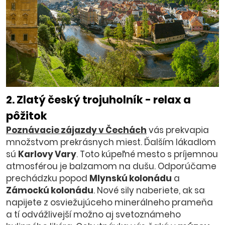
2. Zlatý český trojuholník - relax a
pôžitok
Poznávacie zájazdy v Čechách
vás prekvapia
množstvom prekrásnych miest. Ďalším lákadlom
sú
Karlovy Vary
. Toto kúpeľné mesto s príjemnou
atmosférou je balzamom na dušu. Odporúčame
prechádzku popod
Mlynskú kolonádu
a
Zámockú kolonádu
. Nové sily naberiete, ak sa
napijete z osviežujúceho minerálneho prameňa
a tí odvážlivejší možno aj svetoznámeho