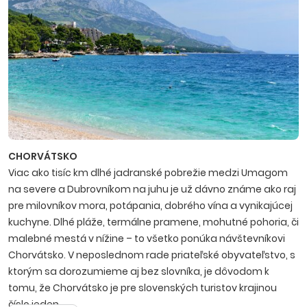
CHORVÁTSKO
Viac ako tisíc km dlhé jadranské pobrežie medzi Umagom
na severe a Dubrovníkom na juhu je už dávno známe ako raj
pre milovníkov mora, potápania, dobrého vína a vynikajúcej
kuchyne. Dlhé pláže, termálne pramene, mohutné pohoria, či
malebné mestá v nížine – to všetko ponúka návštevníkovi
Chorvátsko. V neposlednom rade priateľské obyvateľstvo, s
ktorým sa dorozumieme aj bez slovníka, je dôvodom k
tomu, že Chorvátsko je pre slovenských turistov krajinou
číslo jeden.