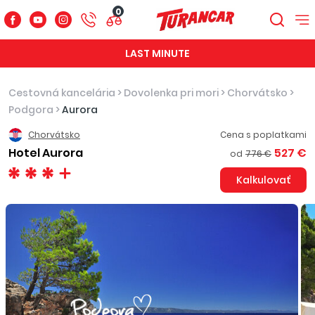
0
LAST MINUTE
Cestovná kancelária
>
Dovolenka pri mori
>
Chorvátsko
>
Podgora
>
Aurora
Chorvátsko
Cena s poplatkami
Hotel Aurora
527 €
od
776 €
Kalkulovať