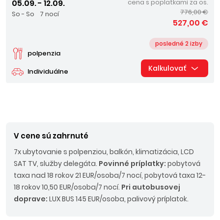
05.09. - 12.09.
cena s poplatkami za os.
776,00 €
So - So
7 nocí
527,00 €
posledné 2 izby
polpenzia
Kalkulovať
Individuálne
V cene sú zahrnuté
7x ubytovanie s polpenziou, balkón, klimatizácia, LCD
SAT TV, služby delegáta.
Povinné príplatky:
pobytová
taxa nad 18 rokov 21 EUR/osoba/7 nocí, pobytová taxa 12-
18 rokov 10,50 EUR/osoba/7 nocí.
Pri autobusovej
doprave:
LUX BUS 145 EUR/osoba, palivový príplatok.