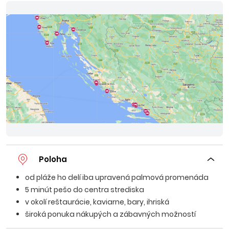
Poloha
od pláže ho delí iba upravená palmová promenáda
5 minút pešo do centra strediska
v okolí reštaurácie, kaviarne, bary, ihriská
široká ponuka nákupých a zábavných možností