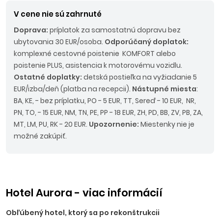
V cene nie sú zahrnuté
Doprava:
príplatok za samostatnú dopravu bez
ubytovania 30 EUR/osoba.
Odporúčaný doplatok:
komplexné cestovné poistenie KOMFORT alebo
poistenie PLUS, asistencia k motorovému vozidlu.
Ostatné doplatky:
detská postieľka na vyžiadanie 5
EUR/izba/deň (platba na recepcii).
Nástupné miesta
:
BA, KE, - bez príplatku, PO - 5 EUR, TT, Sereď - 10 EUR, NR,
PN, TO, - 15 EUR, NM, TN, PE, PP - 18 EUR, ZH, PD, BB, ZV, PB, ZA,
MT, LM, PU, RK - 20 EUR.
Upozornenie:
Miestenky nie je
možné zakúpiť.
Hotel Aurora - viac informácií
Obľúbený hotel, ktorý sa po rekonštrukcii