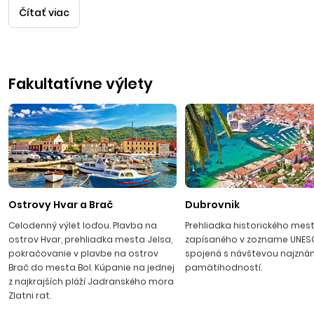
Čítať viac
PODGORA
Fakultatívne výlety
Podgora je situovaná 10 km južne od Makarskej priamo pod
masívnymi svahmi­ pohoria Biokovo. Pozdĺž celého strediska
sa tiahne živá promenáda plná reštaurácií, kaviar­ní, cukrární,
obchodíkov so suvenírmi, ktorá pulzuje životom do
neskorých večerných hodín. Je tu krásna príroda, azúrová
obloha a tmavomodré more, ktoré robia z Podgory skutočnú
perlu Jadranu. Vďaka svojej priaznivej klíme, ktorá umožňuje
dlhú sezónu trvajúcu od skorej jari do neskorej jesene, je
Ostrovy Hvar a Brač
Dubrovnik
atraktívna ako jedinečná dovolenková destinácia na
Celodenný výlet loďou. Plavba na
Prehliadka historického mes
Jadranskom pobreží.
ostrov Hvar, prehliadka mesta Jelsa,
zapísaného v zozname UNE
pokračovanie v plavbe na ostrov
spojená s návštevou najzná
Brač do mesta Bol. Kúpanie na jednej
pamätihodností.
z najkrajších pláží Jadranského mora
Zlatni rat.