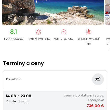
8.1
Hodnotenie
DOBRÁ POLOHA
WIFI ZDARMA
KLIMATIZOVANÉ
PO
IZBY
V
Termíny a ceny
Kalkulácia
14.08. - 23.08.
cena s poplatkami za os.
1 068,00 €
Pi - Ne
7 nocí
736,00 €