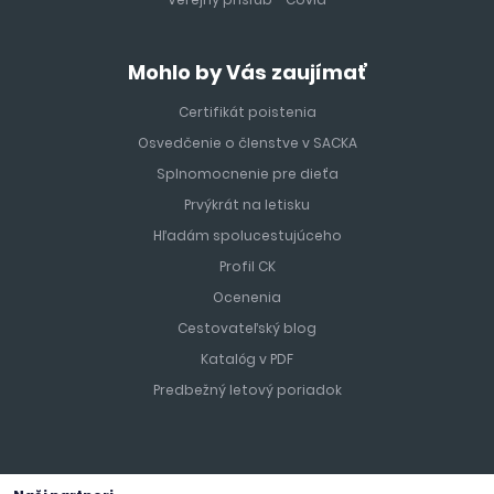
Mohlo by Vás zaujímať
Certifikát poistenia
Osvedčenie o členstve v SACKA
Splnomocnenie pre dieťa
Prvýkrát na letisku
Hľadám spolucestujúceho
Profil CK
Ocenenia
Cestovateľský blog
Katalóg v PDF
Predbežný letový poriadok