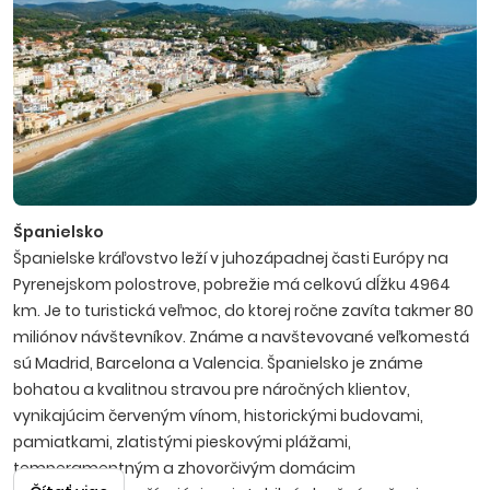
Španielsko
Španielske kráľovstvo leží v juhozápadnej časti Európy na
Pyrenejskom polostrove, pobrežie má celkovú dĺžku 4964
km. Je to turistická veľmoc, do ktorej ročne zavíta takmer 80
miliónov návštevníkov. Známe a navštevované veľkomestá
sú Madrid, Barcelona a Valencia. Španielsko je známe
bohatou a kvalitnou stravou pre náročných klientov,
vynikajúcim červeným vínom, historickými budovami,
pamiatkami, zlatistými pieskovými plážami,
temperamentným a zhovorčivým domácim