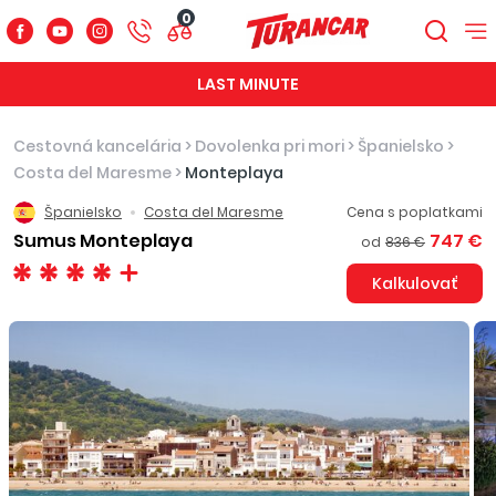
0
LAST MINUTE
Cestovná kancelária
>
Dovolenka pri mori
>
Španielsko
>
Costa del Maresme
>
Monteplaya
Španielsko
Costa del Maresme
Cena s poplatkami
Sumus Monteplaya
747 €
od
836 €
Kalkulovať