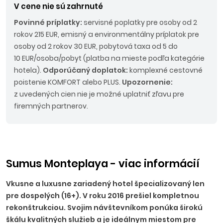
V cene nie sú zahrnuté
Povinné príplatky:
servisné poplatky pre osoby od 2
rokov 215 EUR, emisný a environmentálny príplatok pre
osoby od 2 rokov 30 EUR, pobytová taxa od 5 do
10 EUR/osoba/pobyt (platba na mieste podľa kategórie
hotela).
Odporúčaný doplatok:
komplexné cestovné
poistenie KOMFORT alebo PLUS.
Upozornenie:
z uvedených cien nie je možné uplatniť zľavu pre
firemných partnerov.
Sumus Monteplaya - viac informácií
Vkusne a luxusne zariadený hotel špecializovaný len
pre dospelých (16+). V roku 2016 prešiel kompletnou
rekonštrukciou. Svojim návštevníkom ponúka širokú
škálu kvalitných služieb a je ideálnym miestom pre