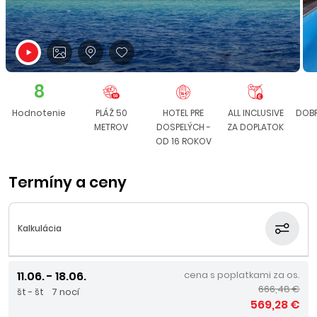
8
Hodnotenie
PLÁŽ 50
HOTEL PRE
ALL INCLUSIVE
DOBR
METROV
DOSPELÝCH -
ZA DOPLATOK
OD 16 ROKOV
Termíny a ceny
Kalkulácia
11.06. - 18.06.
cena s poplatkami za os.
666,48 €
št - št
7 nocí
569,28 €