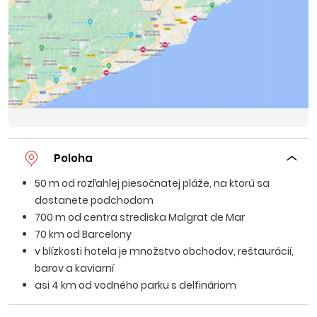
Poloha
50 m od rozľahlej piesočnatej pláže, na ktorú sa
dostanete podchodom
700 m od centra strediska Malgrat de Mar
70 km od Barcelony
v blízkosti hotela je množstvo obchodov, reštaurácií,
barov a kaviarní
asi 4 km od vodného parku s delfináriom