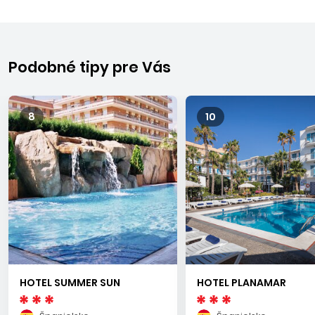
MALGRAT DE MAR
Malgrat de Mar je starobylé katalánske mestečko, ktoré leží
na pobreží Costa del Maresme medzi mestami Pineda de
Podobné tipy pre Vás
Mar a Blanes. S Barcelonou ho spája priamo železnica,
miestne cesty, či diaľnica. Hlavnou turistickou oblasťou je
hotelová zóna, ktorá sa tiahne pozdĺž pobrežnej promenády
8
10
od centra Malgratu až do susednej Santa Susanny. Malgrat
de Mar patrí k najvyhľadávanejším letoviskám na pobreží
Katalánska. Vzdialenosť od letiska v Barcelone je asi 70
minút.
HOTEL SUMMER SUN
HOTEL PLANAMAR