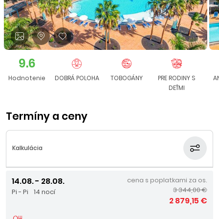
9.6
Hodnotenie
DOBRÁ POLOHA
TOBOGÁNY
PRE RODINY S
A
DEŤMI
Termíny a ceny
Kalkulácia
14.08. - 28.08.
cena s poplatkami za os.
3 344,00 €
Pi - Pi
14 nocí
2 879,15 €