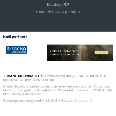
Katalóg v PDF
Predbežný letový poriadok
Naši partneri
TURANCAR Travel s.r.o.
, Bratislavská 466/29, 949 01 Nitra, IČO:
55028241, IČ DPH: SK 2121898768.
Orgán dozoru a subjekt alternatívneho riešenia sporov : Slovenská
obchodná inšpekcia, Inšpektorát SOI pre Nitriansky kraj, PO BOX 49A,
Staničná 9, 950 50 Nitra 1
Generuje
redakčný systém
BUXUS
CMS
spoločnosti
ui42
.