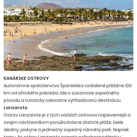
KANÁRSKE OSTROVY
Autonómne spoločenstvo Španielska vzdialené približne 100
km od afrického pobrežia. Ide o súostrovie sopečného
pôvodu a turisticky celoročne vyhľadávanú destináciu.
Lanzarote
Ostrov Lanzarote je z tých väčších ostrovov najsevernejší a
svojim návštevníkom ponúka krásne zlatisté pláže, biele
dediny, jaskyne a jedinečný sopečný národný park. Napriek