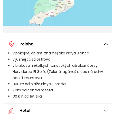
Poloha
v pokojnej oblasti známej ako Playa Blanca
v južnej časti ostrova
v blízkosti niekoľkých turistických atrakcií: útesy
Hervideros, El Golfo (Zelená lagúna) alebo národný
park Timanfaya
800 m od pláže Playa Dorada
2 km od centra mesta
30 km od letiska
Hotel