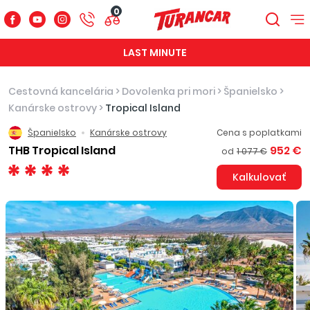
0
LAST MINUTE
Cestovná kancelária
>
Dovolenka pri mori
>
Španielsko
>
Kanárske ostrovy
>
Tropical Island
Španielsko
Kanárske ostrovy
Cena s poplatkami
THB Tropical Island
952 €
od
1 077 €
Kalkulovať