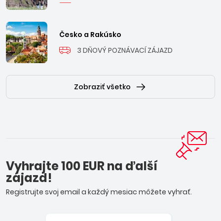
Česko a Rakúsko
3 DŇOVÝ POZNÁVACÍ ZÁJAZD
Zobraziť všetko
Vyhrajte 100 EUR na ďalší
zájazd!
Registrujte svoj email a každý mesiac môžete vyhrať.