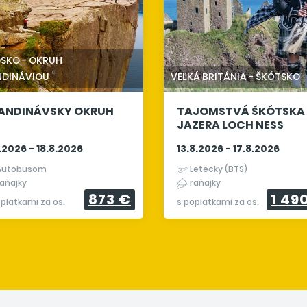
DSKO
-
OKRUH
NDINÁVIOU
VEĽKÁ BRITÁNIA
-
ŠKÓTSKO
ANDINÁVSKY OKRUH
TAJOMSTVÁ ŠKÓTSKA
JAZERA LOCH NESS
8.2026 - 18.8.2026
13.8.2026 - 17.8.2026
utobusom
Letecky (BTS)
aňajky
raňajky
873 €
1 49
oplatkami za os.
s poplatkami za os.