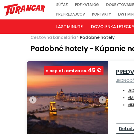
SÚŤAŽ
PDF KATALÓG
DOUBYTOVANIE
PRE PREDAJCOV
KONTAKTY
LAST MI
LAST MINUTE
DOVOLENKA LETECK
Cestovná kancelária
>
Podobné hotely
Podobné hotely - Kúpanie n
45 €
PRED
s poplatkami za os.
JEDNOD
JE
VI
VÍK
Detail