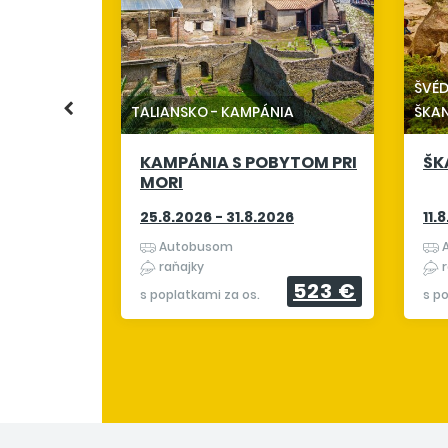
NSKO
ONA A
KÚPANÍM
ŠVÉ
26
TALIANSKO
-
KAMPÁNIA
ŠKA
KAMPÁNIA S POBYTOM PRI
ŠK
1 415 €
MORI
25.8.2026 - 31.8.2026
11.
Autobusom
A
raňajky
r
523 €
s poplatkami za os.
s p