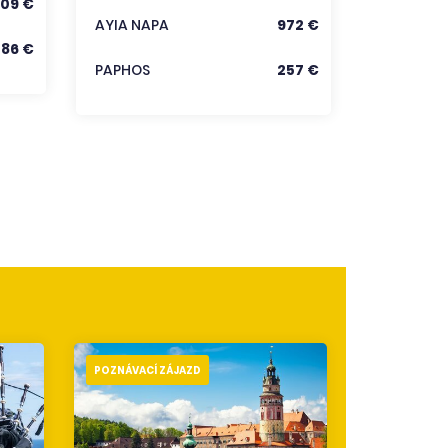
09 €
Zobraz
AYIA NAPA
972 €
286 €
PAPHOS
257 €
POZNÁVACÍ ZÁJAZD
POZNÁVACÍ 