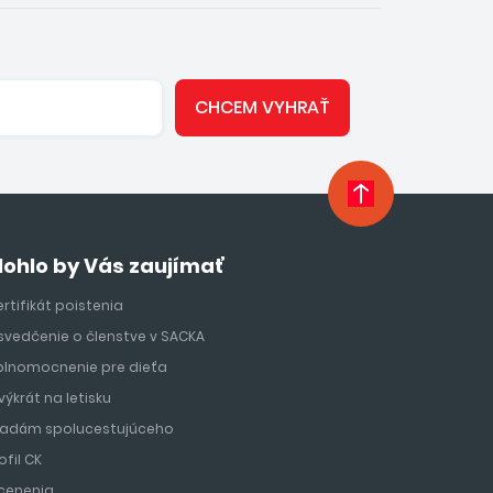
CHCEM VYHRAŤ
ohlo by Vás zaujímať
rtifikát poistenia
svedčenie o členstve v SACKA
plnomocnenie pre dieťa
výkrát na letisku
ľadám spolucestujúceho
ofil CK
cenenia