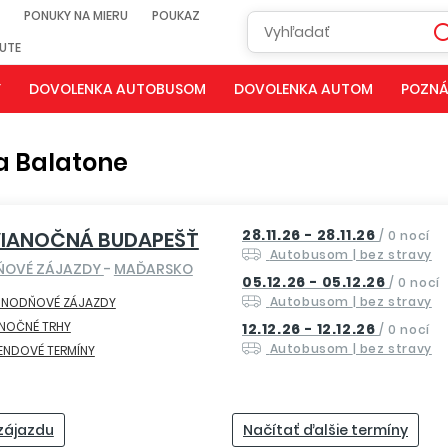
PONUKY NA MIERU
POUKAZ
NUTE
Y
DOVOLENKA AUTOBUSOM
DOVOLENKA AUTOM
POZNÁ
a Balatone
28.11.26 - 28.11.26
VIANOČNÁ BUDAPEŠŤ
/
0 nocí
Autobusom
| bez stravy
ŇOVÉ ZÁJAZDY
-
MAĎARSKO
05.12.26 - 05.12.26
/
0 nocí
Autobusom
| bez stravy
DNODŇOVÉ ZÁJAZDY
ANOČNÉ TRHY
12.12.26 - 12.12.26
/
0 nocí
Autobusom
| bez stravy
ENDOVÉ TERMÍNY
 zájazdu
Načítať ďalšie termíny