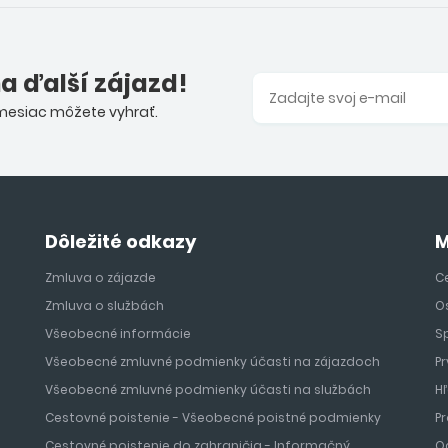
na ďalší zájazd!
 mesiac môžete vyhrať.
Dôležité odkazy
M
Zmluva o zájazde
Ce
Zmluva o službách
O
Všeobecné informácie
S
Všeobecné zmluvné podmienky účasti na zájazdoch
Pr
Všeobecné zmluvné podmienky účasti na službách
H
Cestovné poistenie - Všeobecné poistné podmienky
Pr
Cestovné poistenie do zahraničia - Informačný
O