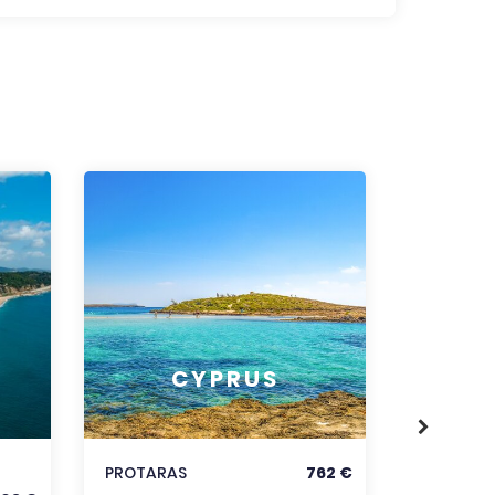
RODOS
CYPRUS
KORFU
KRÉTA
PROTARAS
762 €