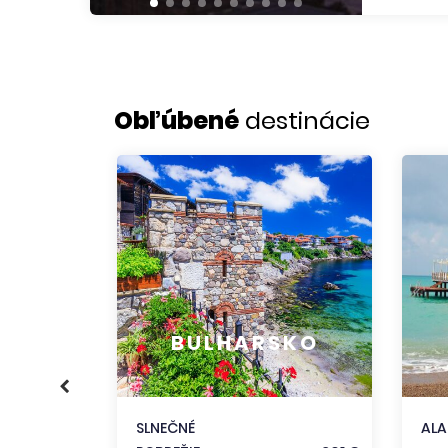
Obľúbené
destinácie
KO
356 €
BULHARSKO
186 €
333 €
SLNEČNÉ
AL