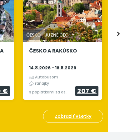
TALIANSKO
ALPSKÉ 
19.8.2026
ČESKO
-
JUŽNÉ ČECHY
Letecky 
 A
ČESKO A RAKÚSKO
raňajky
s poplatkam
14.8.2026 - 16.8.2026
Autobusom
raňajky
0 €
207 €
s poplatkami za os.
Zobraziť všetky