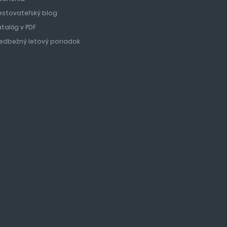
estovateľský blog
atalóg v PDF
redbežný letový poriadok