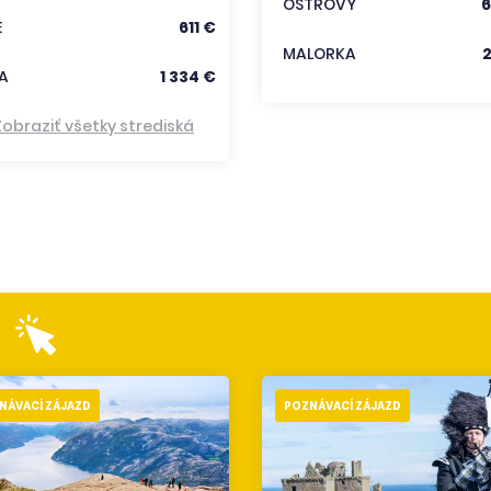
OSTROVY
6
E
611 €
MALORKA
A
1 334 €
Zobraziť všetky strediská
NÁVACÍ ZÁJAZD
POZNÁVACÍ ZÁJAZD