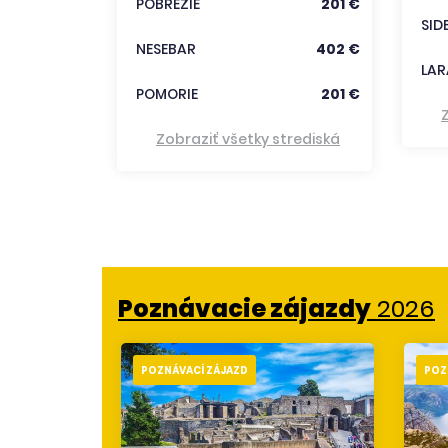
POBREŽIE
201 €
trediská
SID
NESEBAR
402 €
LAR
POMORIE
201 €
Zobraziť všetky strediská
Poznávacie zájazdy
2026
POZNÁVACÍ ZÁJAZD
POZ