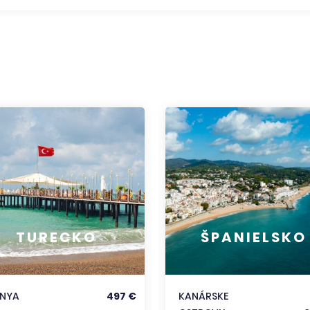
TURECKO
ŠPANIELSKO
ANYA
497 €
KANÁRSKE