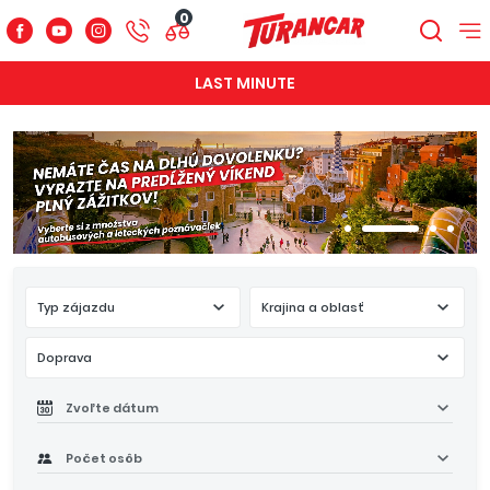
0
LAST MINUTE
Typ zájazdu
Krajina a oblasť
Doprava
Zvoľte dátum
Počet osôb