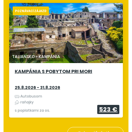
POZNÁVACÍ ZÁJAZD
TALIANSKO
-
KAMPÁNIA
KAMPÁNIA S POBYTOM PRI MORI
25.8.2026 - 31.8.2026
Autobusom
raňajky
523 €
s poplatkami za os.