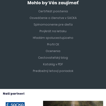
Mohlo by Vás zaujímať
Certifikát poistenia
Osvedčenie o členstve v SACKA
Splnomocnenie pre dieťa
Prvýkrát na letisku
Hľadám spolucestujúceho
Profil CK
Ocenenia
Cestovateľský blog
Katalóg v PDF
Predbežný letový poriadok
Naši partneri