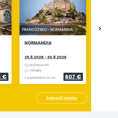
ČESKO
-
KA
ZLATÝ Č
TROJUH
20.8.2026
FRANCÚZSKO
-
NORMANDIA
Autobu
NORMANDIA
raňajky
s poplatkam
25.8.2026 - 30.8.2026
Autobusom
raňajky
5 €
607 €
s poplatkami za os.
Zobraziť všetky