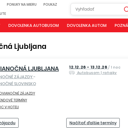
PONUKY NA MIERU
POUKAZ
NUTE
Y
DOVOLENKA AUTOBUSOM
DOVOLENKA AUTOM
POZNÁ
čná Ljubljana
12.12.26 - 13.12.26
IANOČNÁ LJUBLJANA
/
1 noc
Autobusom
| raňajky
ANOČNÉ ZÁJAZDY
-
NOČNÉ SLOVINSKO
EDVIANOČNÉ ZÁJAZDY
ENDOVÉ TERMÍNY
OC V HOTELI
 zájazdu
Načítať ďalšie termíny