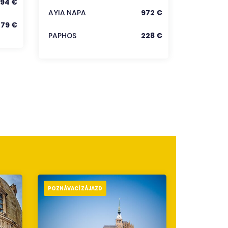
94 €
Zobraz
AYIA NAPA
972 €
279 €
PAPHOS
228 €
POZNÁVACÍ ZÁJAZD
POZNÁVACÍ 