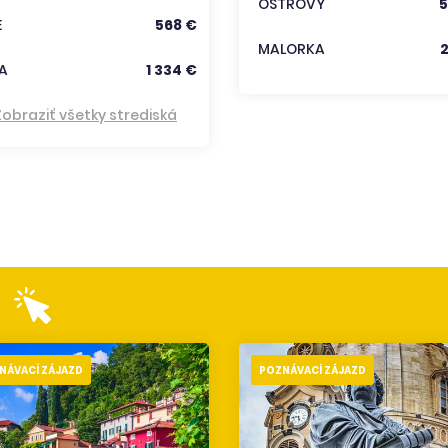
OSTROVY
5
E
568 €
MALORKA
A
1 334 €
Zobraziť všetky strediská
NÁVACÍ ZÁJAZD
POZNÁVACÍ ZÁJAZD