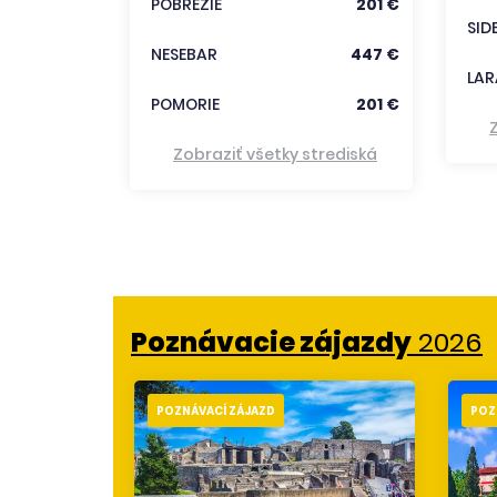
POBREŽIE
201 €
trediská
SID
NESEBAR
447 €
LAR
POMORIE
201 €
Zobraziť všetky strediská
Poznávacie zájazdy
2026
POZNÁVACÍ ZÁJAZD
POZ