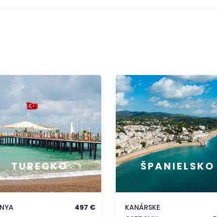
TURECKO
ŠPANIELSKO
ANYA
497 €
KANÁRSKE