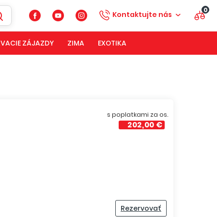
0
Kontaktujte nás
VACIE ZÁJAZDY
ZIMA
EXOTIKA
s poplatkami za os.
202,00 €
Rezervovať