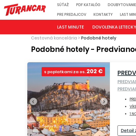
SÚŤAŽ
PDF KATALÓG
DOUBYTOVANIE
PRE PREDAJCOV
KONTAKTY
LAST MI
LAST MINUTE
DOVOLENKA LETECK
Cestovná kancelária
>
Podobné hotely
Podobné hotely - Predviano
202 €
PREDV
s poplatkami za os.
PREDVI
PREDVIA
PR
VÍK
1 N
Detail