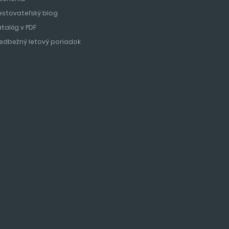
estovateľský blog
atalóg v PDF
redbežný letový poriadok