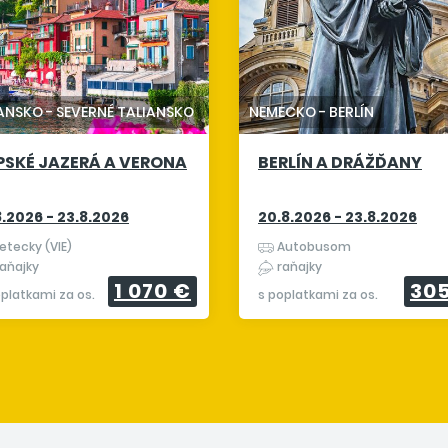
IANSKO
-
SEVERNÉ TALIANSKO
NEMECKO
-
BERLÍN
PSKÉ JAZERÁ A VERONA
BERLÍN A DRÁŽĎANY
8.2026 - 23.8.2026
20.8.2026 - 23.8.2026
etecky (VIE)
Autobusom
aňajky
raňajky
1 070 €
30
oplatkami za os.
s poplatkami za os.