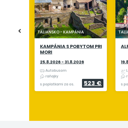
NKI
TALIANSKO
-
KAMPÁNIA
TAL
KAMPÁNIA S POBYTOM PRI
AL
508 €
MORI
25.8.2026 - 31.8.2026
19.
Autobusom
L
raňajky
r
523 €
s poplatkami za os.
s p