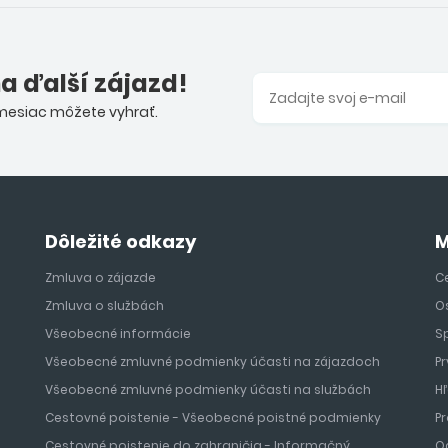
na ďalší zájazd!
 mesiac môžete vyhrať.
Dôležité odkazy
M
Zmluva o zájazde
Ce
Zmluva o službách
O
Všeobecné informácie
S
Všeobecné zmluvné podmienky účasti na zájazdoch
Pr
Všeobecné zmluvné podmienky účasti na službách
H
Cestovné poistenie - Všeobecné poistné podmienky
Pr
Cestovné poistenie do zahraničia - Informačný
O