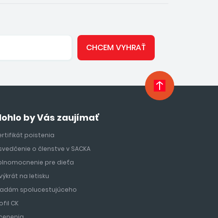
CHCEM VYHRAŤ
ohlo by Vás zaujímať
rtifikát poistenia
svedčenie o členstve v SACKA
plnomocnenie pre dieťa
výkrát na letisku
ľadám spolucestujúceho
ofil CK
cenenia