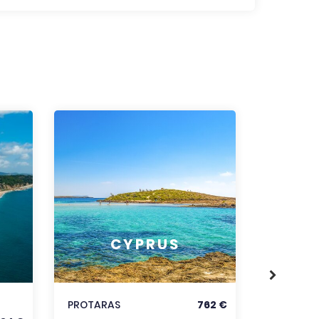
RODOS
CYPRUS
KORFU
KRÉTA
PROTARAS
762 €