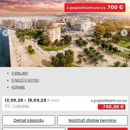
700 €
s poplatkami za os.
3 KRAJINY
5 NOCÍ V HOTELI
KÚPANIE
13.09.26 - 19.09.26
5 nocí
s poplatkami za os.
| raňajky
700,00 €
Detail zájazdu
Načítať ďalšie termíny