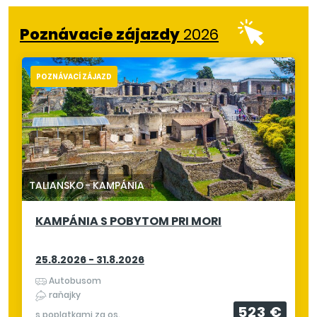
Poznávacie zájazdy
2026
POZNÁVACÍ ZÁJAZD
TALIANSKO
-
KAMPÁNIA
KAMPÁNIA S POBYTOM PRI MORI
25.8.2026 - 31.8.2026
Autobusom
raňajky
523 €
s poplatkami za os.