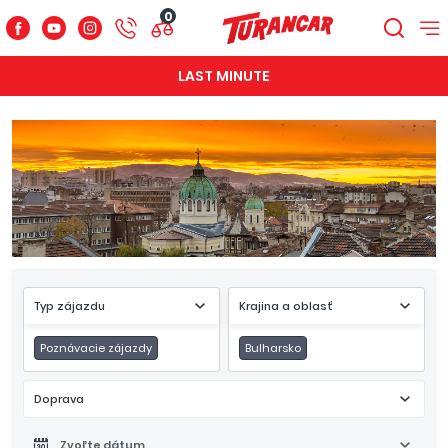
0
LAST MINUTE
Typ zájazdu
Krajina a oblasť
Poznávacie zájazdy
Bulharsko
Doprava
Zvoľte dátum