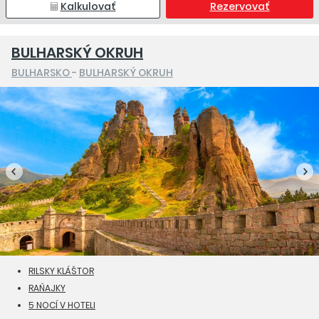
Kalkulovať
Rezervovať
BULHARSKÝ OKRUH
BULHARSKO
-
BULHARSKÝ OKRUH
RILSKY KLÁŠTOR
RAŇAJKY
5 NOCÍ V HOTELI