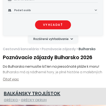
Počet osôb
VYHĽADAŤ
Rozšírené vyhľadávanie
Cestovná kancelária
>
Poznávacie zájazdy
>
Bulharsko
Poznávacie zájazdy Bulharsko 2026
Do Bulharska nemusíte ísť len na piesočnaté pláže k moru!
Bulharsko má aj nádherné hory, je plné histórie a malebných
dediniek. Spoznajte ho s nami!
Čítať viac
BALKÁNSKY TROJLÍSTOK
GRÉCKO
-
GRÉCKY OKRUH