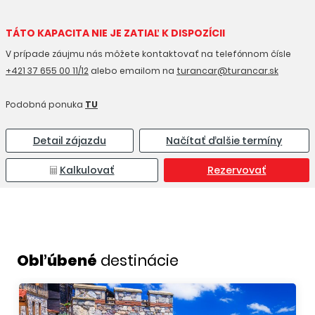
TÁTO KAPACITA NIE JE ZATIAĽ K DISPOZÍCII
V prípade záujmu nás môžete kontaktovať na telefónnom čísle
+421 37 655 00 11/12
alebo emailom na
turancar@turancar.sk
Podobná ponuka
TU
Detail zájazdu
Načítať ďalšie termíny
Kalkulovať
Rezervovať
Obľúbené
destinácie