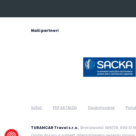
Naši partneri
Súťaž
PDF KATALÓG
Doubytovanie
Ponu
TURANCAR Travel s.r.o.
, Bratislavská 466/29, 949 01 N
Orgán dozoru a subjekt alternatívneho riešenia sporov :