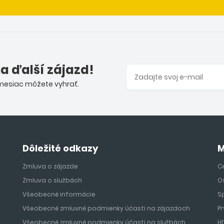
na ďalší zájazd!
 mesiac môžete vyhrať.
Dôležité odkazy
M
Zmluva o zájazde
Ce
Zmluva o službách
O
Všeobecné informácie
S
Všeobecné zmluvné podmienky účasti na zájazdoch
Pr
Všeobecné zmluvné podmienky účasti na službách
H