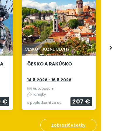
TALIANSKO
ALPSKÉ 
19.8.2026
ČESKO
-
JUŽNÉ ČECHY
Letecky 
 A
ČESKO A RAKÚSKO
raňajky
s poplatkam
14.8.2026 - 16.8.2026
Autobusom
raňajky
0 €
207 €
s poplatkami za os.
Zobraziť všetky