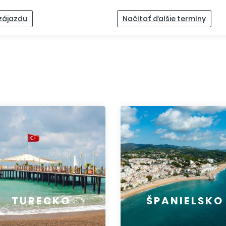
 zájazdu
Načítať ďalšie termíny
TURECKO
ŠPANIELSKO