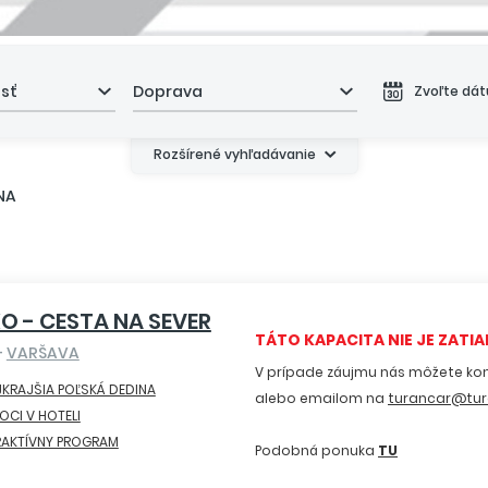
asť
Doprava
Zvoľte dá
Rozšírené vyhľadávanie
NA
O - CESTA NA SEVER
TÁTO KAPACITA NIE JE ZATIAĽ
-
VARŠAVA
V prípade záujmu nás môžete ko
KRAJŠIA POĽSKÁ DEDINA
alebo emailom na
turancar@tur
OCI V HOTELI
RAKTÍVNY PROGRAM
Podobná ponuka
TU