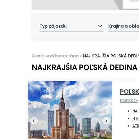
Typ zájazdu
Krajina a obl
Cestovná kancelária
>
NAJKRAJŠIA POĽSKÁ DEDI
NAJKRAJŠIA POĽSKÁ DEDINA
POĽSK
POĽSKO
NAJ
4 N
AT