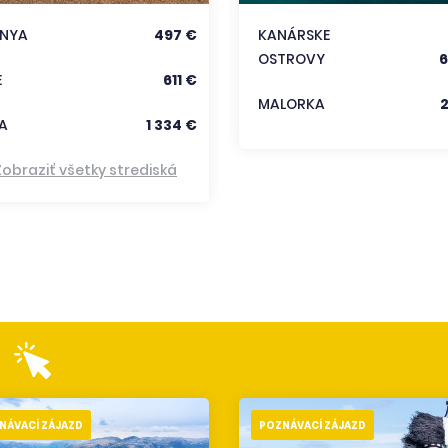
ANYA
497 €
KANÁRSKE
OSTROVY
6
E
611 €
MALORKA
A
1 334 €
Zobraziť všetky strediská
NÁVACÍ ZÁJAZD
POZNÁVACÍ ZÁJAZD