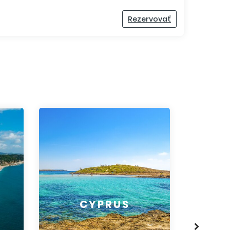
Rezervovať
RODOS
CYPRUS
KORFU