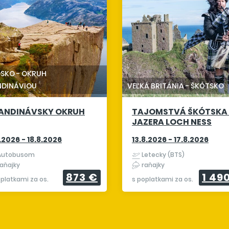
DSKO
-
OKRUH
NDINÁVIOU
VEĽKÁ BRITÁNIA
-
ŠKÓTSKO
ANDINÁVSKY OKRUH
TAJOMSTVÁ ŠKÓTSKA
JAZERA LOCH NESS
8.2026 - 18.8.2026
13.8.2026 - 17.8.2026
utobusom
Letecky (BTS)
aňajky
raňajky
873 €
1 49
oplatkami za os.
s poplatkami za os.