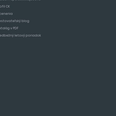
ofil CK
cenenia
estovateľský blog
atalóg v PDF
redbežný letový poriadok