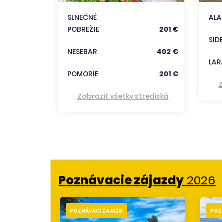
333 €
SLNEČNÉ
AL
POBREŽIE
201 €
trediská
SID
NESEBAR
402 €
LAR
POMORIE
201 €
Zobraziť všetky strediská
Poznávacie zájazdy
2026
POZNÁVACÍ ZÁJAZD
POZ