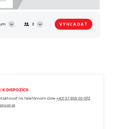
VYHĽADAŤ
tum
2
 K DISPOZÍCII
ntaktovať na telefónnom čísle
+421 37 655 00 11/12
ancar.sk