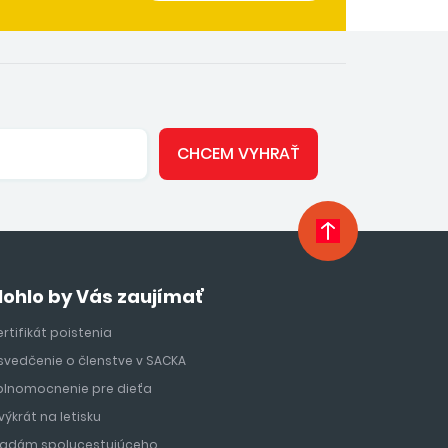
CHCEM VYHRAŤ
ohlo by Vás zaujímať
rtifikát poistenia
svedčenie o členstve v SACKA
plnomocnenie pre dieťa
výkrát na letisku
ľadám spolucestujúceho