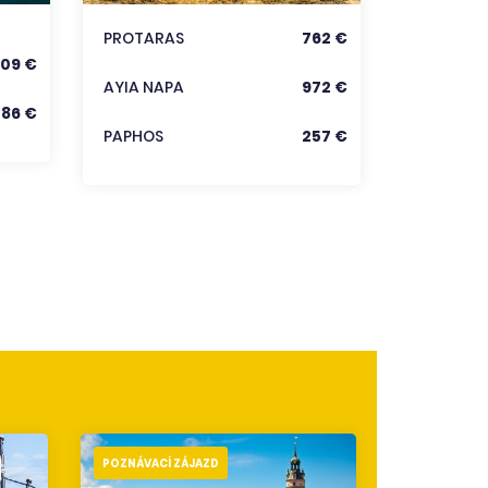
KRÉTA
PROTARAS
762 €
09 €
Zobraz
AYIA NAPA
972 €
286 €
PAPHOS
257 €
POZNÁVACÍ ZÁJAZD
POZNÁVACÍ 