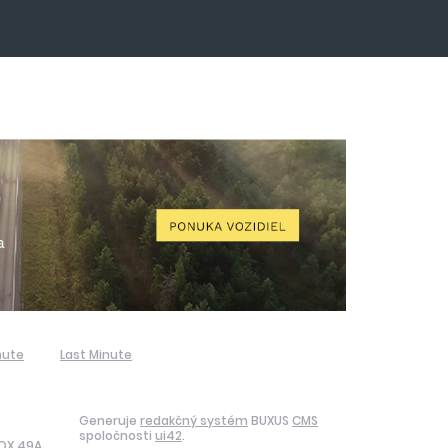
nute
Last Minute
Generuje
redakčný systém
BUXUS
CMS
spoločnosti
ui42
.
BOX 49A,