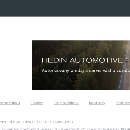
ky na mieru
Poukaz
Pre predajcov
Kontakty
First Mi
itra, IČO: 55028241, IČ DPH: SK 2121898768.
 Slovenská obchodná inšpekcia, Inšpektorát SOI pre Nitriansky kraj, PO 