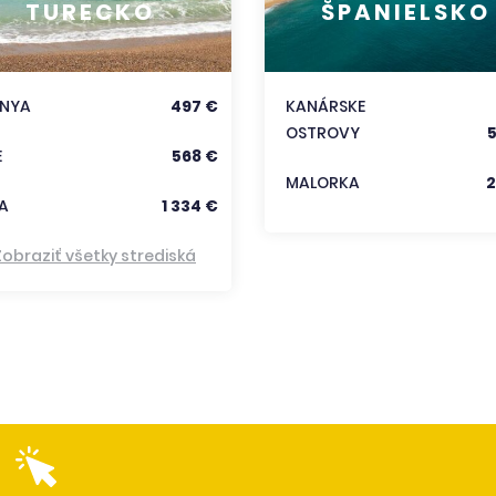
TURECKO
ŠPANIELSKO
ANYA
497 €
KANÁRSKE
OSTROVY
E
568 €
MALORKA
2
A
1 334 €
Zobraziť všetky strediská