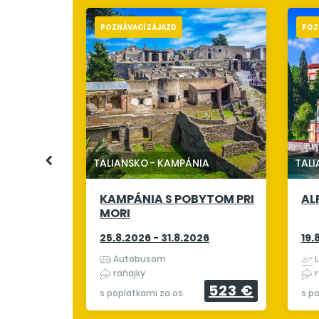
POZNÁVACÍ ZÁJAZD
POZ
NKI
TALIANSKO
-
KAMPÁNIA
TAL
KAMPÁNIA S POBYTOM PRI
AL
508 €
MORI
25.8.2026 - 31.8.2026
19.
Autobusom
L
raňajky
r
523 €
s poplatkami za os.
s p