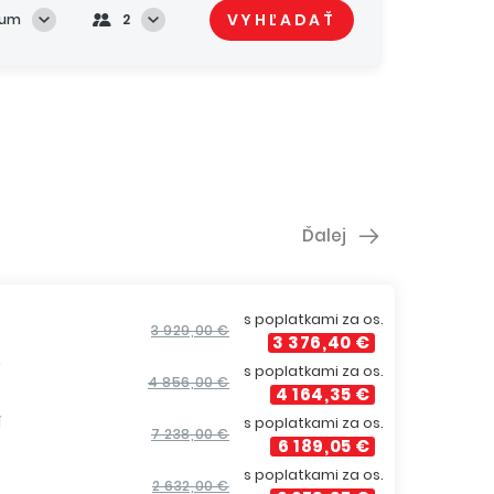
VYHĽADAŤ
tum
2
Ďalej
s poplatkami za os.
3 929,00 €
3 376,40 €
í
s poplatkami za os.
4 856,00 €
4 164,35 €
í
s poplatkami za os.
7 238,00 €
6 189,05 €
s poplatkami za os.
2 632,00 €