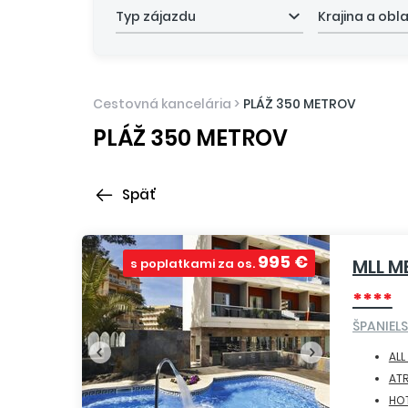
Typ zájazdu
Krajina a obl
Cestovná kancelária
>
PLÁŽ 350 METROV
PLÁŽ 350 METROV
Späť
995 €
MLL M
s poplatkami za os.
****
ŠPANIEL
ALL
ATR
HOT