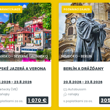
NÁVACÍ ZÁJAZD
POZNÁVACÍ ZÁJAZD
IANSKO
-
SEVERNÉ TALIANSKO
NEMECKO
-
BERLÍN
PSKÉ JAZERÁ A VERONA
BERLÍN A DRÁŽĎANY
8.2026 - 23.8.2026
20.8.2026 - 23.8.2026
etecky (VIE)
Autobusom
aňajky
raňajky
1 070 €
30
oplatkami za os.
s poplatkami za os.