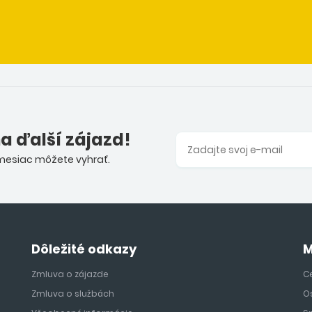
na ďalší zájazd!
 mesiac môžete vyhrať.
Dôležité odkazy
M
Zmluva o zájazde
Ce
Zmluva o službách
O