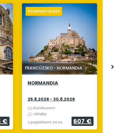
POZNÁVACÍ ZÁJAZD
POZNÁVACÍ 
ČESKO
-
KA
ZLATÝ Č
TROJUH
20.8.2026
FRANCÚZSKO
-
NORMANDIA
Autobu
NORMANDIA
raňajky
s poplatkam
25.8.2026 - 30.8.2026
Autobusom
raňajky
5 €
607 €
s poplatkami za os.