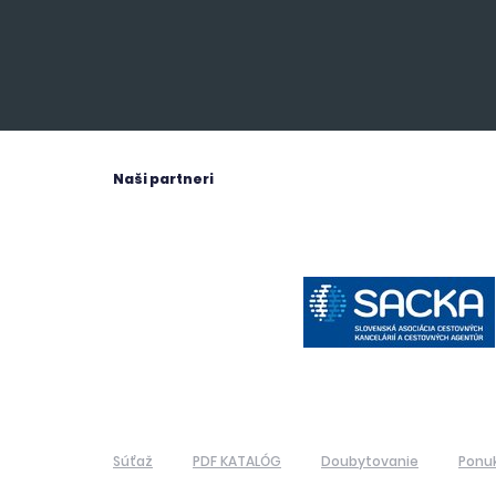
Naši partneri
Súťaž
PDF KATALÓG
Doubytovanie
Ponu