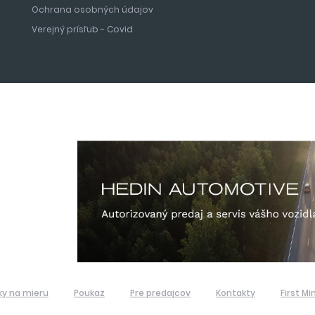
Ochrana osobných údajov
Verejný prísľub - Covid
ky na mieru
Poukaz
Pre predajcov
Kontakty
First Mi