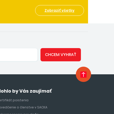
Zobraziť všetky
CHCEM VYHRAŤ
ohlo by Vás zaujímať
rtifikát poistenia
svedčenie o členstve v SACKA