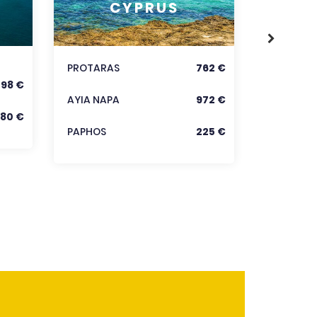
CYPRUS
KORFU
KRÉTA
PROTARAS
762 €
598 €
Zobraz
AYIA NAPA
972 €
80 €
PAPHOS
225 €