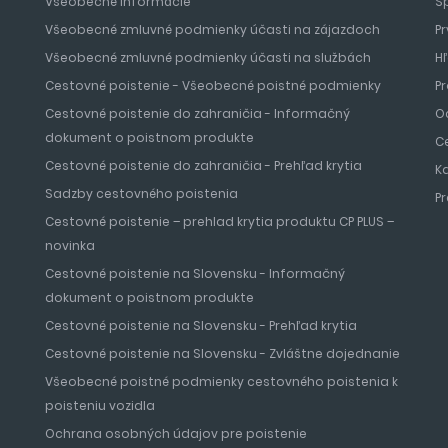
Všeobecné informácie
S
Všeobecné zmluvné podmienky účasti na zájazdoch
Pr
Všeobecné zmluvné podmienky účasti na službách
H
Cestovné poistenie - Všeobecné poistné podmienky
Pr
Cestovné poistenie do zahraničia - Informačný
O
dokument o poistnom produkte
C
Cestovné poistenie do zahraničia - Prehľad krytia
K
Sadzby cestovného poistenia
P
Cestovné poistenie – prehlad krytia produktu CP PLUS –
novinka
Cestovné poistenie na Slovensku - Informačný
dokument o poistnom produkte
Cestovné poistenie na Slovensku - Prehľad krytia
Cestovné poistenie na Slovensku - Zvláštne dojednanie
Všeobecné poistné podmienky cestovného poistenia k
poisteniu vozidla
Ochrana osobných údajov pre poistenie