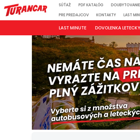
SÚŤAŽ
PDF KATALÓG
DOUBYTOVANIE
PRE PREDAJCOV
KONTAKTY
LAST MI
LAST MINUTE
DOVOLENKA LETECK