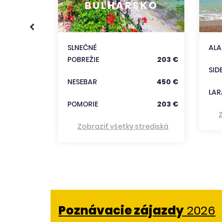
BULHARSKO
186 €
333 €
SLNEČNÉ
AL
POBREŽIE
203 €
trediská
SID
NESEBAR
450 €
LAR
POMORIE
203 €
Zobraziť všetky strediská
Poznávacie zájazdy
2026