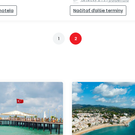
 hotela
Načítať ďalšie termíny
1
2