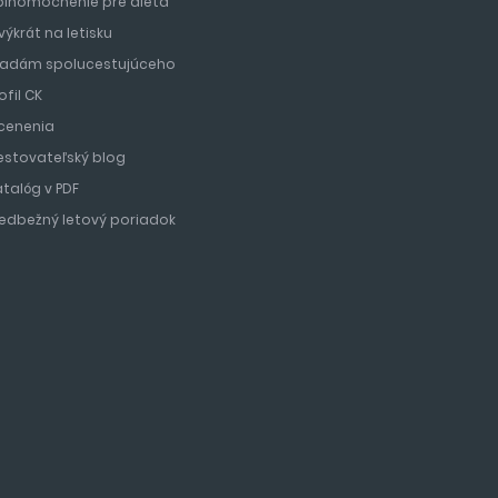
plnomocnenie pre dieťa
výkrát na letisku
ľadám spolucestujúceho
ofil CK
cenenia
estovateľský blog
atalóg v PDF
redbežný letový poriadok